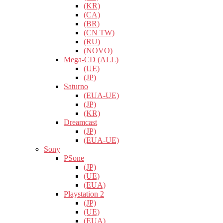
(KR)
(CA)
(BR)
(CN TW)
(RU)
(NOVO)
Mega-CD (ALL)
(UE)
(JP)
Saturno
(EUA-UE)
(JP)
(KR)
Dreamcast
(JP)
(EUA-UE)
Sony
PSone
(JP)
(UE)
(EUA)
Playstation 2
(JP)
(UE)
(EUA)