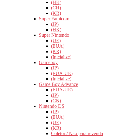
(HK)
(CH)
(KR)
Super Famicom
(JP)
(HK)
Super Nintendo
(UE)
(EUA)
(KR)
(Inicialize)
Gameboy
(JP)
(EUA-UE)
(Inicialize)
Game Boy Advance
(EUA-UE)
(JP)
(CN)
Nintendo DS
(JP)
(EUA)
(UE)
(KR)
Coletor / Não para revenda