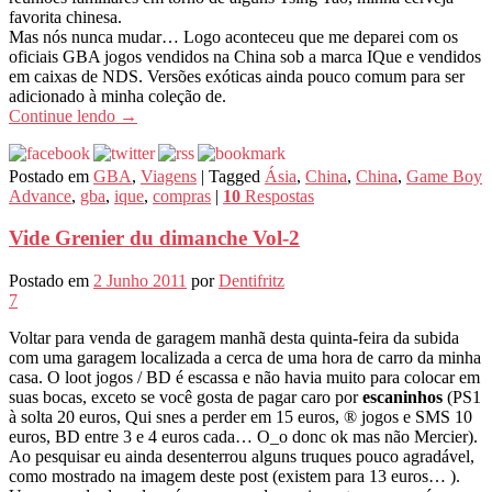
favorita chinesa.
Mas nós nunca mudar… Logo aconteceu que me deparei com os
oficiais GBA jogos vendidos na China sob a marca IQue e vendidos
em caixas de NDS. Versões exóticas ainda pouco comum para ser
adicionado à minha coleção de.
Continue lendo
→
Postado em
GBA
,
Viagens
|
Tagged
Ásia
,
China
,
China
,
Game Boy
Advance
,
gba
,
ique
,
compras
|
10
Respostas
Vide Grenier du dimanche Vol-2
Postado em
2 Junho 2011
por
Dentifritz
7
Voltar para venda de garagem manhã desta quinta-feira da subida
com uma garagem localizada a cerca de uma hora de carro da minha
casa. O loot jogos / BD é escassa e não havia muito para colocar em
suas bocas, exceto se você gosta de pagar caro por
escaninhos
(PS1
à solta 20 euros, Qui snes a perder em 15 euros, ® jogos e SMS 10
euros, BD entre 3 e 4 euros cada… O_o donc ok mas não Mercier).
Ao pesquisar eu ainda desenterrou alguns truques pouco agradável,
como mostrado na imagem deste post (existem para 13 euros… ).