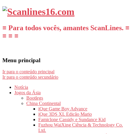
≡ Para todos vocês, amantes ScanLines. ≡
≡ ≡ ≡
Menu principal
Ir para o conteúdo principal
Ir para o conteúdo secundário
Notícia
Jogos da Ásia
Bootlegs
China Continental
iQue Game Boy Advance
iQue 3DS XL Edição Mario
Famiclone Cassidy e Sundance Kid
Fuzhou WaiXing Ciência & Technology Co.
Ltd.