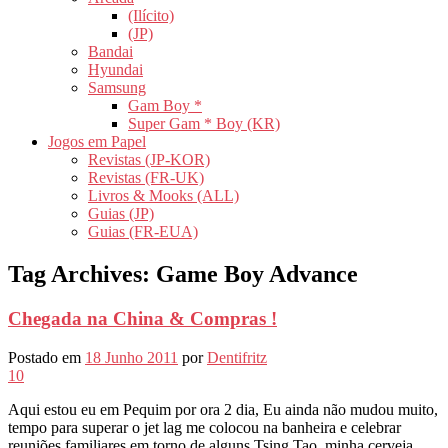
(Ilícito)
(JP)
Bandai
Hyundai
Samsung
Gam Boy *
Super Gam * Boy (KR)
Jogos em Papel
Revistas (JP-KOR)
Revistas (FR-UK)
Livros & Mooks (ALL)
Guias (JP)
Guias (FR-EUA)
Tag Archives:
Game Boy Advance
Chegada na China & Compras !
Postado em
18 Junho 2011
por
Dentifritz
10
Aqui estou eu em Pequim por ora 2 dia, Eu ainda não mudou muito,
tempo para superar o jet lag me colocou na banheira e celebrar
reuniões familiares em torno de alguns Tsing Tao, minha cerveja