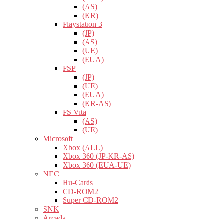
(AS)
(KR)
Playstation 3
(JP)
(AS)
(UE)
(EUA)
PSP
(JP)
(UE)
(EUA)
(KR-AS)
PS Vita
(AS)
(UE)
Microsoft
Xbox (ALL)
Xbox 360 (JP-KR-AS)
Xbox 360 (EUA-UE)
NEC
Hu-Cards
CD-ROM2
Super CD-ROM2
SNK
Arcada