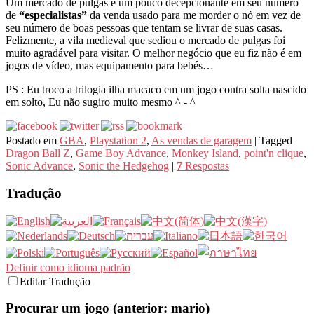
Um mercado de pulgas é um pouco decepcionante em seu número
de
“especialistas”
da venda usado para me morder o nó em vez de
seu número de boas pessoas que tentam se livrar de suas casas.
Felizmente, a vila medieval que sediou o mercado de pulgas foi
muito agradável para visitar. O melhor negócio que eu fiz não é em
jogos de vídeo, mas equipamento para bebés…
PS : Eu troco a trilogia ilha macaco em um jogo contra solta nascido
em solto, Eu não sugiro muito mesmo ^ - ^
Postado em
GBA
,
Playstation 2
,
As vendas de garagem
|
Tagged
Dragon Ball Z
,
Game Boy Advance
,
Monkey Island
,
point'n clique
,
Sonic Advance
,
Sonic the Hedgehog
|
7
Respostas
Tradução
Definir como idioma padrão
Editar Tradução
Procurar um jogo (anterior: mario)