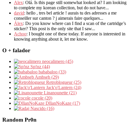
Alex
: Olá. Is this page still somewhat looked at? I am looking
to complete my korean collection, but do not have...
david
: hello , tres bel article ! aurais tu des adresses a me
conseiller sur canton ? j aimerais faire quelques...
Álex
: Do you know where can I find a scan of the cartridge’s
sticker? This post is the only site that I saw...
Achoo
: I bought one of these today. If anyone is interested in
knowing anything about it, let me know.
O + falador
neocalimero (45)
Sp!nz (44)
bababaloo (33)
Ambseb (29)
Retroblogueur (25)
Jack'o'Lantern (24)
Linanounette (21)
cocole (20)
DIlanNoKaze (17)
Nascido (16)
Random Pr0n