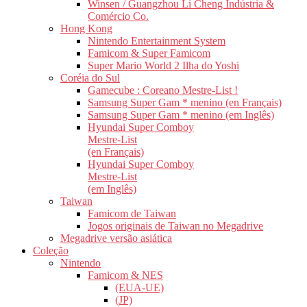
Winsen / Guangzhou Li Cheng Indústria &
Comércio Co.
Hong Kong
Nintendo Entertainment System
Famicom & Super Famicom
Super Mario World 2 Ilha do Yoshi
Coréia do Sul
Gamecube : Coreano Mestre-List !
Samsung Super Gam * menino (en Français)
Samsung Super Gam * menino (em Inglês)
Hyundai Super Comboy
Mestre-List
(en Français)
Hyundai Super Comboy
Mestre-List
(em Inglês)
Taiwan
Famicom de Taiwan
Jogos originais de Taiwan no Megadrive
Megadrive versão asiática
Coleção
Nintendo
Famicom & NES
(EUA-UE)
(JP)