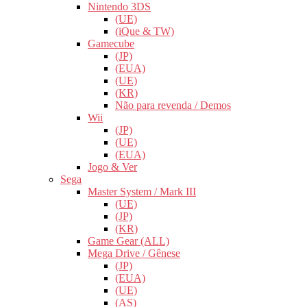
Nintendo 3DS
(UE)
(iQue & TW)
Gamecube
(JP)
(EUA)
(UE)
(KR)
Não para revenda / Demos
Wii
(JP)
(UE)
(EUA)
Jogo & Ver
Sega
Master System / Mark III
(UE)
(JP)
(KR)
Game Gear (ALL)
Mega Drive / Gênese
(JP)
(EUA)
(UE)
(AS)