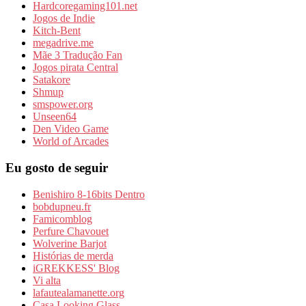
Hardcoregaming101.net
Jogos de Indie
Kitch-Bent
megadrive.me
Mãe 3 Tradução Fan
Jogos pirata Central
Satakore
Shmup
smspower.org
Unseen64
Den Video Game
World of Arcades
Eu gosto de seguir
Benishiro 8-16bits Dentro
bobdupneu.fr
Famicomblog
Perfure Chavouet
Wolverine Barjot
Histórias de merda
iGREKKESS' Blog
Vi alta
lafautealamanette.org
Casa Looking Glass