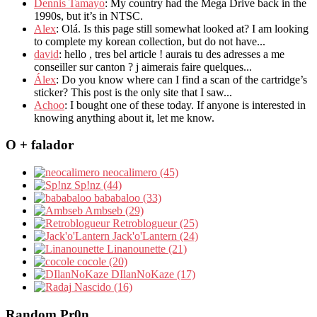
Dennis Tamayo
: My country had the Mega Drive back in the
1990s, but it’s in NTSC.
Alex
: Olá. Is this page still somewhat looked at? I am looking
to complete my korean collection, but do not have...
david
: hello , tres bel article ! aurais tu des adresses a me
conseiller sur canton ? j aimerais faire quelques...
Álex
: Do you know where can I find a scan of the cartridge’s
sticker? This post is the only site that I saw...
Achoo
: I bought one of these today. If anyone is interested in
knowing anything about it, let me know.
O + falador
neocalimero (45)
Sp!nz (44)
bababaloo (33)
Ambseb (29)
Retroblogueur (25)
Jack'o'Lantern (24)
Linanounette (21)
cocole (20)
DIlanNoKaze (17)
Nascido (16)
Random Pr0n