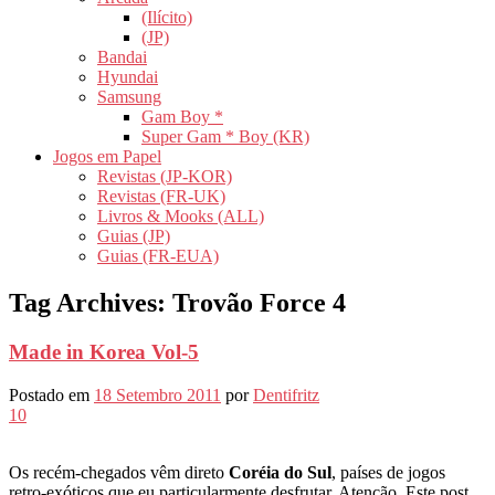
(Ilícito)
(JP)
Bandai
Hyundai
Samsung
Gam Boy *
Super Gam * Boy (KR)
Jogos em Papel
Revistas (JP-KOR)
Revistas (FR-UK)
Livros & Mooks (ALL)
Guias (JP)
Guias (FR-EUA)
Tag Archives:
Trovão Force 4
Made in Korea Vol-5
Postado em
18 Setembro 2011
por
Dentifritz
10
Os recém-chegados vêm direto
Coréia do Sul
, países de jogos
retro-exóticos que eu particularmente desfrutar. Atenção, Este post