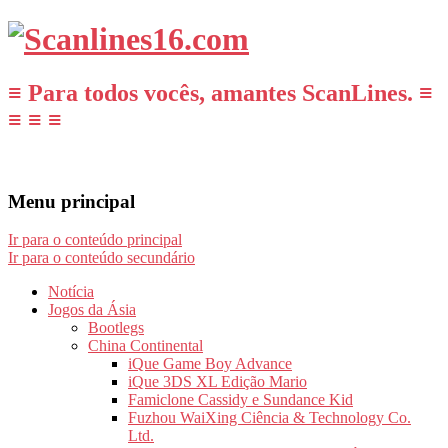
≡ Para todos vocês, amantes ScanLines. ≡
≡ ≡ ≡
Menu principal
Ir para o conteúdo principal
Ir para o conteúdo secundário
Notícia
Jogos da Ásia
Bootlegs
China Continental
iQue Game Boy Advance
iQue 3DS XL Edição Mario
Famiclone Cassidy e Sundance Kid
Fuzhou WaiXing Ciência & Technology Co.
Ltd.