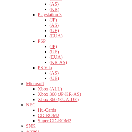
(AS)
(KR)
Playstation 3
(JP)
(AS)
(UE)
(EUA)
PSP
(JP)
(UE)
(EUA)
(KR-AS)
PS Vita
(AS)
(UE)
Microsoft
Xbox (ALL)
Xbox 360 (JP-KR-AS)
Xbox 360 (EUA-UE)
NEC
Hu-Cards
CD-ROM2
Super CD-ROM2
SNK
Arcada