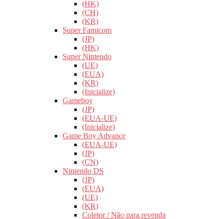
(HK)
(CH)
(KR)
Super Famicom
(JP)
(HK)
Super Nintendo
(UE)
(EUA)
(KR)
(Inicialize)
Gameboy
(JP)
(EUA-UE)
(Inicialize)
Game Boy Advance
(EUA-UE)
(JP)
(CN)
Nintendo DS
(JP)
(EUA)
(UE)
(KR)
Coletor / Não para revenda