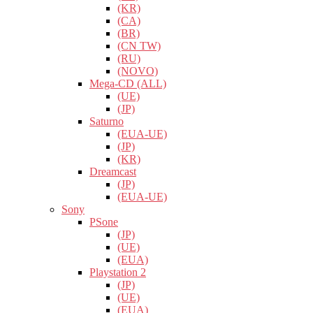
(KR)
(CA)
(BR)
(CN TW)
(RU)
(NOVO)
Mega-CD (ALL)
(UE)
(JP)
Saturno
(EUA-UE)
(JP)
(KR)
Dreamcast
(JP)
(EUA-UE)
Sony
PSone
(JP)
(UE)
(EUA)
Playstation 2
(JP)
(UE)
(EUA)