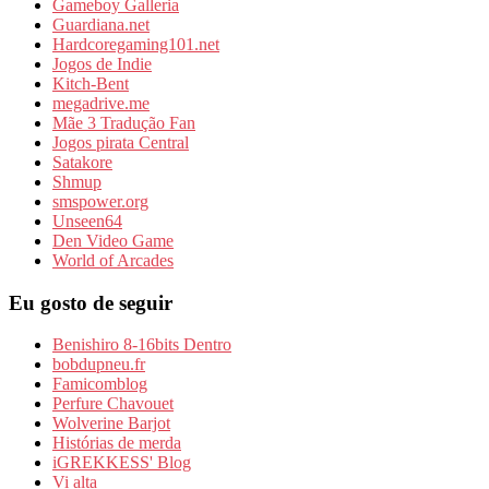
Gameboy Galleria
Guardiana.net
Hardcoregaming101.net
Jogos de Indie
Kitch-Bent
megadrive.me
Mãe 3 Tradução Fan
Jogos pirata Central
Satakore
Shmup
smspower.org
Unseen64
Den Video Game
World of Arcades
Eu gosto de seguir
Benishiro 8-16bits Dentro
bobdupneu.fr
Famicomblog
Perfure Chavouet
Wolverine Barjot
Histórias de merda
iGREKKESS' Blog
Vi alta