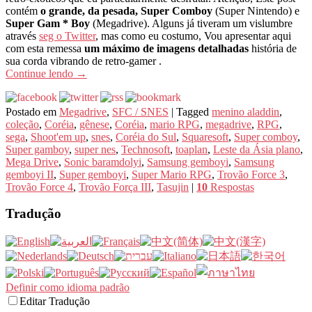
contém
o grande, da pesada, Super Comboy
(Super Nintendo) e
Super Gam * Boy
(Megadrive). Alguns já tiveram um vislumbre
através
seg o Twitter
, mas como eu costumo, Vou apresentar aqui
com esta remessa
um máximo de imagens detalhadas
história de
sua corda vibrando de retro-gamer .
Continue lendo
→
Postado em
Megadrive
,
SFC / SNES
|
Tagged
menino aladdin
,
coleção
,
Coréia
,
gênese
,
Coréia
,
mario RPG
,
megadrive
,
RPG
,
sega
,
Shoot'em up
,
snes
,
Coréia do Sul
,
Squaresoft
,
Super comboy
,
Super gamboy
,
super nes
,
Technosoft
,
toaplan
,
Leste da Ásia plano
,
Mega Drive
,
Sonic baramdolyi
,
Samsung gemboyi
,
Samsung
gemboyi II
,
Super gemboyi
,
Super Mario RPG
,
Trovão Force 3
,
Trovão Force 4
,
Trovão Força III
,
Tasujin
|
10
Respostas
Tradução
Definir como idioma padrão
Editar Tradução