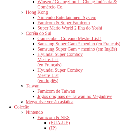
Winsen / Guangzhou Li Cheng Indústria &
Comércio Co.
Hong Kong
Nintendo Entertainment System
Famicom & Super Famicom
Super Mario World 2 Ilha do Yoshi
Coréia do Sul
Gamecube : Coreano Mestre-List !
Samsung Super Gam * menino (en Français)
Samsung Super Gam * menino (em Inglês)
Hyundai Super Comboy
Mestre-List
(en Français)
Hyundai Super Comboy
Mestre-List
(em Inglês)
Taiwan
Famicom de Taiwan
Jogos originais de Taiwan no Megadrive
Megadrive versão asiática
Coleção
Nintendo
Famicom & NES
(EUA-UE)
(JP)