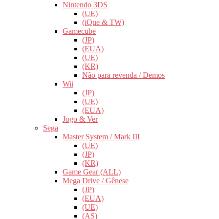
Nintendo 3DS
(UE)
(iQue & TW)
Gamecube
(JP)
(EUA)
(UE)
(KR)
Não para revenda / Demos
Wii
(JP)
(UE)
(EUA)
Jogo & Ver
Sega
Master System / Mark III
(UE)
(JP)
(KR)
Game Gear (ALL)
Mega Drive / Gênese
(JP)
(EUA)
(UE)
(AS)