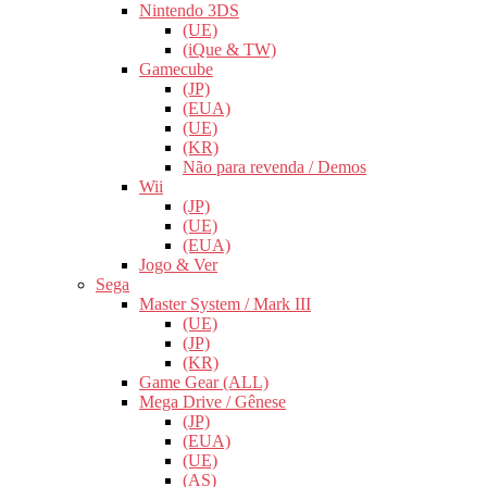
Nintendo 3DS
(UE)
(iQue & TW)
Gamecube
(JP)
(EUA)
(UE)
(KR)
Não para revenda / Demos
Wii
(JP)
(UE)
(EUA)
Jogo & Ver
Sega
Master System / Mark III
(UE)
(JP)
(KR)
Game Gear (ALL)
Mega Drive / Gênese
(JP)
(EUA)
(UE)
(AS)