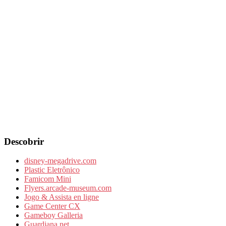
Descobrir
disney-megadrive.com
Plastic Eletrônico
Famicom Mini
Flyers.arcade-museum.com
Jogo & Assista en ligne
Game Center CX
Gameboy Galleria
Guardiana.net