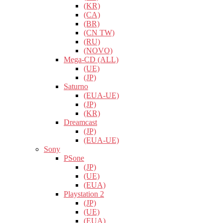
(KR)
(CA)
(BR)
(CN TW)
(RU)
(NOVO)
Mega-CD (ALL)
(UE)
(JP)
Saturno
(EUA-UE)
(JP)
(KR)
Dreamcast
(JP)
(EUA-UE)
Sony
PSone
(JP)
(UE)
(EUA)
Playstation 2
(JP)
(UE)
(EUA)