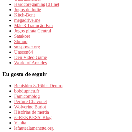
Hardcoregaming101.net
Jogos de Indie
Kitch-Bent
megadrive.me
Mãe 3 Tradução Fan
Jogos pirata Central
Satakore
Shmup
smspower.org
Unseen64
Den Video Game
World of Arcades
Eu gosto de seguir
Benishiro 8-16bits Dentro
bobdupneu.fr
Famicomblog
Perfure Chavouet
Wolverine Barjot
Histórias de merda
iGREKKESS' Blog
Vi alta
lafautealamanette.org