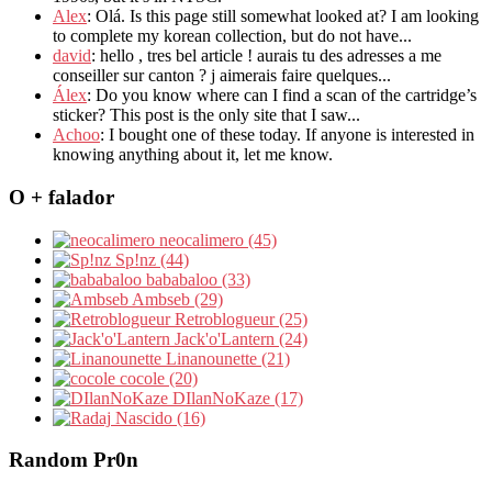
Alex
: Olá. Is this page still somewhat looked at? I am looking
to complete my korean collection, but do not have...
david
: hello , tres bel article ! aurais tu des adresses a me
conseiller sur canton ? j aimerais faire quelques...
Álex
: Do you know where can I find a scan of the cartridge’s
sticker? This post is the only site that I saw...
Achoo
: I bought one of these today. If anyone is interested in
knowing anything about it, let me know.
O + falador
neocalimero (45)
Sp!nz (44)
bababaloo (33)
Ambseb (29)
Retroblogueur (25)
Jack'o'Lantern (24)
Linanounette (21)
cocole (20)
DIlanNoKaze (17)
Nascido (16)
Random Pr0n