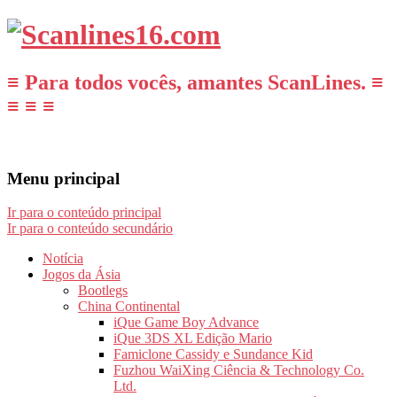
≡ Para todos vocês, amantes ScanLines. ≡
≡ ≡ ≡
Menu principal
Ir para o conteúdo principal
Ir para o conteúdo secundário
Notícia
Jogos da Ásia
Bootlegs
China Continental
iQue Game Boy Advance
iQue 3DS XL Edição Mario
Famiclone Cassidy e Sundance Kid
Fuzhou WaiXing Ciência & Technology Co.
Ltd.