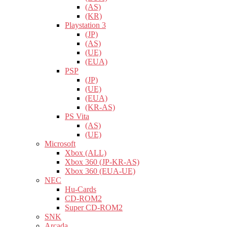
(AS)
(KR)
Playstation 3
(JP)
(AS)
(UE)
(EUA)
PSP
(JP)
(UE)
(EUA)
(KR-AS)
PS Vita
(AS)
(UE)
Microsoft
Xbox (ALL)
Xbox 360 (JP-KR-AS)
Xbox 360 (EUA-UE)
NEC
Hu-Cards
CD-ROM2
Super CD-ROM2
SNK
Arcada