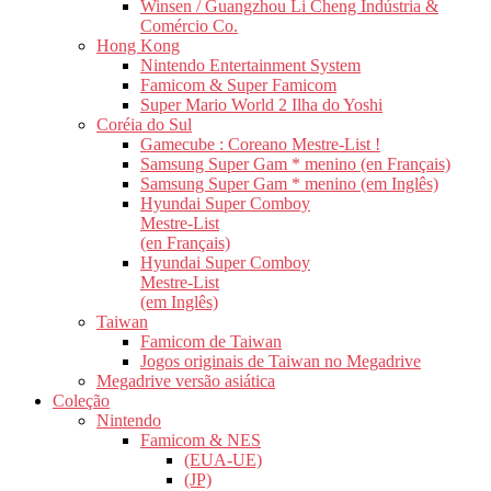
Winsen / Guangzhou Li Cheng Indústria &
Comércio Co.
Hong Kong
Nintendo Entertainment System
Famicom & Super Famicom
Super Mario World 2 Ilha do Yoshi
Coréia do Sul
Gamecube : Coreano Mestre-List !
Samsung Super Gam * menino (en Français)
Samsung Super Gam * menino (em Inglês)
Hyundai Super Comboy
Mestre-List
(en Français)
Hyundai Super Comboy
Mestre-List
(em Inglês)
Taiwan
Famicom de Taiwan
Jogos originais de Taiwan no Megadrive
Megadrive versão asiática
Coleção
Nintendo
Famicom & NES
(EUA-UE)
(JP)