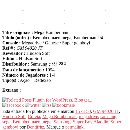
Titre originais :
Mega Bomberman
Título (outro) :
Beumbeomaen mega, Bomberman '94
Console :
Megadrive / Gênese / Super gemboyi
Ref # :
GM 94020 JT
Revelador :
Hudson Soft
Editor :
Hudson Soft
Distribuidor :
Samsung 삼성 전자
Data de lançamento :
1994
Número de Jogadores :
1-4
Tipo(s) :
Ação – Reflexão
Extra(s) :
Esta entrada foi publicada em e marcou
1573-50
,
GM 94020 JT
,
Hudson Soft
,
Coréia
,
Mega Bomberman
,
megadrive
,
samsung
,
sega
,
Beumbeomaen mega
,
Samsung
,
Super Boy Aladdin
,
Super
gemboyi
por
Dentifritz
. Marque o
permalink
.