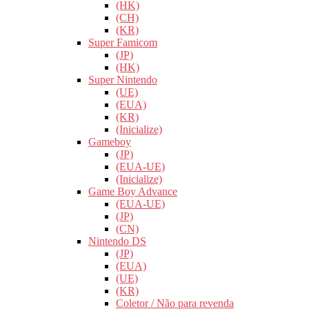
(HK)
(CH)
(KR)
Super Famicom
(JP)
(HK)
Super Nintendo
(UE)
(EUA)
(KR)
(Inicialize)
Gameboy
(JP)
(EUA-UE)
(Inicialize)
Game Boy Advance
(EUA-UE)
(JP)
(CN)
Nintendo DS
(JP)
(EUA)
(UE)
(KR)
Coletor / Não para revenda