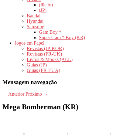
(Ilícito)
(JP)
Bandai
Hyundai
Samsung
Gam Boy *
Super Gam * Boy (KR)
Jogos em Papel
Revistas (JP-KOR)
Revistas (FR-UK)
Livros & Mooks (ALL)
Guias (JP)
Guias (FR-EUA)
Mensagem navegação
←
Anterior
Próximo
→
Mega Bomberman (KR)