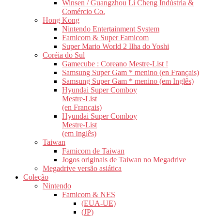
Winsen / Guangzhou Li Cheng Indústria &
Comércio Co.
Hong Kong
Nintendo Entertainment System
Famicom & Super Famicom
Super Mario World 2 Ilha do Yoshi
Coréia do Sul
Gamecube : Coreano Mestre-List !
Samsung Super Gam * menino (en Français)
Samsung Super Gam * menino (em Inglês)
Hyundai Super Comboy
Mestre-List
(en Français)
Hyundai Super Comboy
Mestre-List
(em Inglês)
Taiwan
Famicom de Taiwan
Jogos originais de Taiwan no Megadrive
Megadrive versão asiática
Coleção
Nintendo
Famicom & NES
(EUA-UE)
(JP)