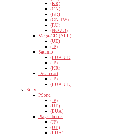
(KR)
(CA)
(BR)
(CN TW)
(RU)
(NOVO)
Mega-CD (ALL)
(UE)
(JP)
Saturno
(EUA-UE)
(JP)
(KR)
Dreamcast
(JP)
(EUA-UE)
Sony
PSone
(JP)
(UE)
(EUA)
Playstation 2
(JP)
(UE)
(EUA)