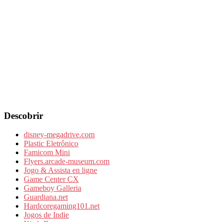
Descobrir
disney-megadrive.com
Plastic Eletrônico
Famicom Mini
Flyers.arcade-museum.com
Jogo & Assista en ligne
Game Center CX
Gameboy Galleria
Guardiana.net
Hardcoregaming101.net
Jogos de Indie