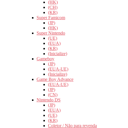
(HK)
(CH)
(KR)
Super Famicom
(JP)
(HK)
Super Nintendo
(UE)
(EUA)
(KR)
(Inicialize)
Gameboy
(JP)
(EUA-UE)
(Inicialize)
Game Boy Advance
(EUA-UE)
(JP)
(CN)
Nintendo DS
(JP)
(EUA)
(UE)
(KR)
Coletor / Não para revenda