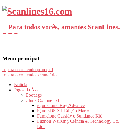
≡ Para todos vocês, amantes ScanLines. ≡
≡ ≡ ≡
Menu principal
Ir para o conteúdo principal
Ir para o conteúdo secundário
Notícia
Jogos da Ásia
Bootlegs
China Continental
iQue Game Boy Advance
iQue 3DS XL Edição Mario
Famiclone Cassidy e Sundance Kid
Fuzhou WaiXing Ciência & Technology Co.
Ltd.