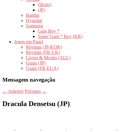
(Ilícito)
(JP)
Bandai
Hyundai
Samsung
Gam Boy *
Super Gam * Boy (KR)
Jogos em Papel
Revistas (JP-KOR)
Revistas (FR-UK)
Livros & Mooks (ALL)
Guias (JP)
Guias (FR-EUA)
Mensagem navegação
←
Anterior
Próximo
→
Dracula Densetsu (JP)