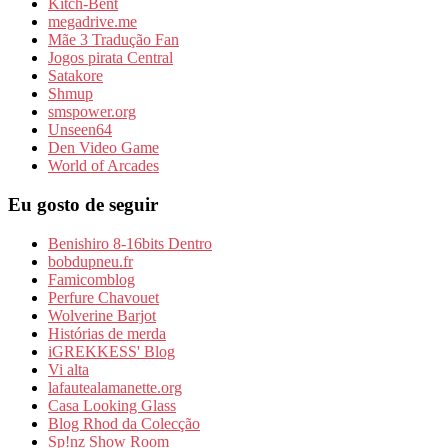
Kitch-Bent
megadrive.me
Mãe 3 Tradução Fan
Jogos pirata Central
Satakore
Shmup
smspower.org
Unseen64
Den Video Game
World of Arcades
Eu gosto de seguir
Benishiro 8-16bits Dentro
bobdupneu.fr
Famicomblog
Perfure Chavouet
Wolverine Barjot
Histórias de merda
iGREKKESS' Blog
Vi alta
lafautealamanette.org
Casa Looking Glass
Blog Rhod da Colecção
Sp!nz Show Room