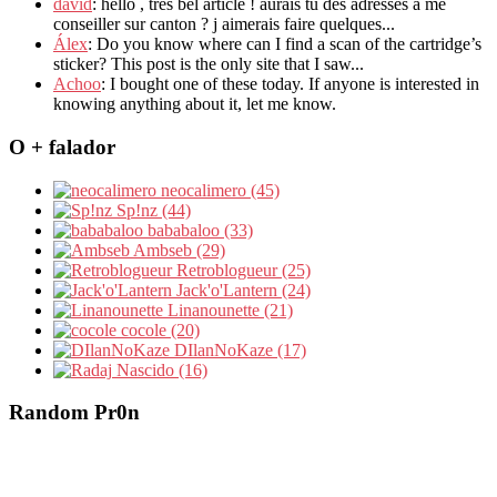
david
: hello , tres bel article ! aurais tu des adresses a me
conseiller sur canton ? j aimerais faire quelques...
Álex
: Do you know where can I find a scan of the cartridge’s
sticker? This post is the only site that I saw...
Achoo
: I bought one of these today. If anyone is interested in
knowing anything about it, let me know.
O + falador
neocalimero (45)
Sp!nz (44)
bababaloo (33)
Ambseb (29)
Retroblogueur (25)
Jack'o'Lantern (24)
Linanounette (21)
cocole (20)
DIlanNoKaze (17)
Nascido (16)
Random Pr0n