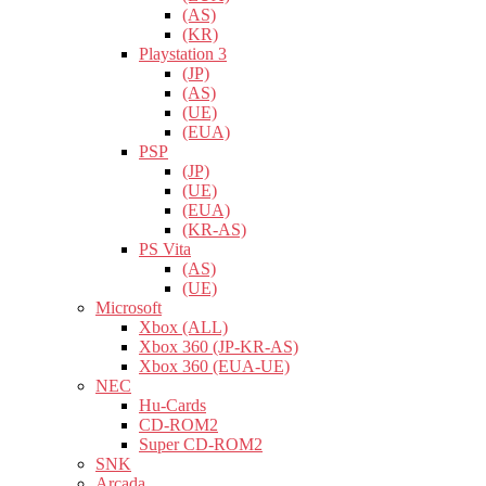
(AS)
(KR)
Playstation 3
(JP)
(AS)
(UE)
(EUA)
PSP
(JP)
(UE)
(EUA)
(KR-AS)
PS Vita
(AS)
(UE)
Microsoft
Xbox (ALL)
Xbox 360 (JP-KR-AS)
Xbox 360 (EUA-UE)
NEC
Hu-Cards
CD-ROM2
Super CD-ROM2
SNK
Arcada