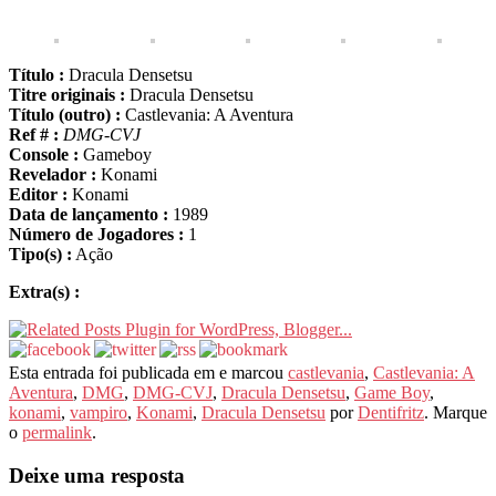
Título :
Dracula Densetsu
Titre originais :
Dracula Densetsu
Título (outro) :
Castlevania: A Aventura
Ref # :
DMG-CVJ
Console :
Gameboy
Revelador :
Konami
Editor :
Konami
Data de lançamento :
1989
Número de Jogadores :
1
Tipo(s) :
Ação
Extra(s) :
Esta entrada foi publicada em e marcou
castlevania
,
Castlevania: A
Aventura
,
DMG
,
DMG-CVJ
,
Dracula Densetsu
,
Game Boy
,
konami
,
vampiro
,
Konami
,
Dracula Densetsu
por
Dentifritz
. Marque
o
permalink
.
Deixe uma resposta