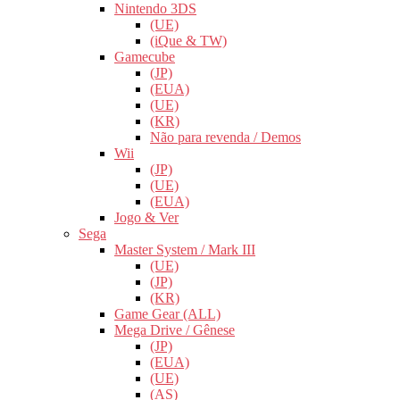
Nintendo 3DS
(UE)
(iQue & TW)
Gamecube
(JP)
(EUA)
(UE)
(KR)
Não para revenda / Demos
Wii
(JP)
(UE)
(EUA)
Jogo & Ver
Sega
Master System / Mark III
(UE)
(JP)
(KR)
Game Gear (ALL)
Mega Drive / Gênese
(JP)
(EUA)
(UE)
(AS)