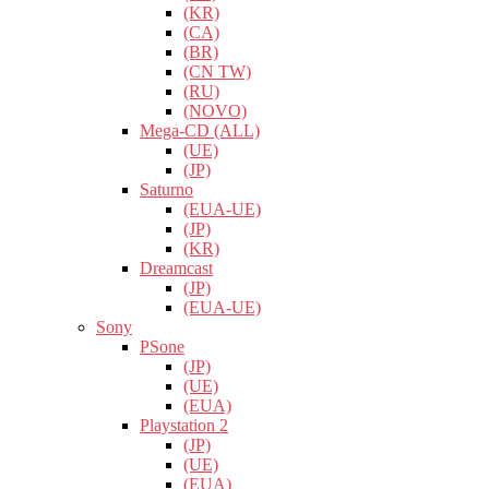
(KR)
(CA)
(BR)
(CN TW)
(RU)
(NOVO)
Mega-CD (ALL)
(UE)
(JP)
Saturno
(EUA-UE)
(JP)
(KR)
Dreamcast
(JP)
(EUA-UE)
Sony
PSone
(JP)
(UE)
(EUA)
Playstation 2
(JP)
(UE)
(EUA)