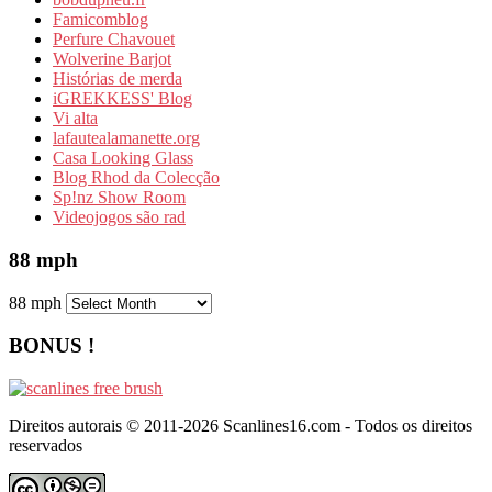
Famicomblog
Perfure Chavouet
Wolverine Barjot
Histórias de merda
iGREKKESS' Blog
Vi alta
lafautealamanette.org
Casa Looking Glass
Blog Rhod da Colecção
Sp!nz Show Room
Videojogos são rad
88 mph
88 mph
BONUS !
Direitos autorais © 2011-2026 Scanlines16.com - Todos os direitos
reservados