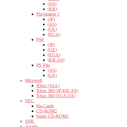
(AS)
(KR)
Playstation 3
(JP)
(AS)
(UE)
(EUA)
PSP
(JP)
(UE)
(EUA)
(KR-AS)
PS Vita
(AS)
(UE)
Microsoft
Xbox (ALL)
Xbox 360 (JP-KR-AS)
Xbox 360 (EUA-UE)
NEC
Hu-Cards
CD-ROM2
Super CD-ROM2
SNK
Arcada