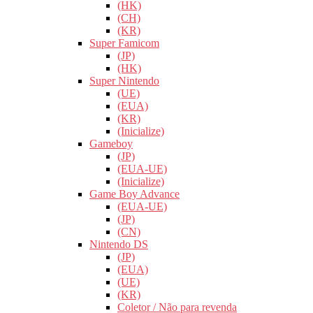
(HK)
(CH)
(KR)
Super Famicom
(JP)
(HK)
Super Nintendo
(UE)
(EUA)
(KR)
(Inicialize)
Gameboy
(JP)
(EUA-UE)
(Inicialize)
Game Boy Advance
(EUA-UE)
(JP)
(CN)
Nintendo DS
(JP)
(EUA)
(UE)
(KR)
Coletor / Não para revenda