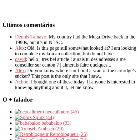
Últimos comentários
Dennis Tamayo
: My country had the Mega Drive back in the
1990s, but it’s in NTSC.
Alex
: Olá. Is this page still somewhat looked at? I am looking
to complete my korean collection, but do not have...
david
: hello , tres bel article ! aurais tu des adresses a me
conseiller sur canton ? j aimerais faire quelques...
Álex
: Do you know where can I find a scan of the cartridge’s
sticker? This post is the only site that I saw...
Achoo
: I bought one of these today. If anyone is interested in
knowing anything about it, let me know.
O + falador
neocalimero (45)
Sp!nz (44)
bababaloo (33)
Ambseb (29)
Retroblogueur (25)
Jack'o'Lantern (24)