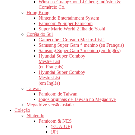
Winsen / Guangzhou Li Cheng Indústria &
Comércio Co.
Hong Kong
Nintendo Entertainment System
Famicom & Super Famicom
Super Mario World 2 Ilha do Yoshi
Coréia do Sul
Gamecube : Coreano Mestre-List !
Samsung Super Gam * menino (en Français)
Samsung Super Gam * menino (em Inglês)
Hyundai Super Comboy
Mestre-List
(en Français)
Hyundai Super Comboy
Mestre-List
(em Inglês)
Taiwan
Famicom de Taiwan
Jogos originais de Taiwan no Megadrive
Megadrive versão asiática
Coleção
Nintendo
Famicom & NES
(EUA-UE)
(JP)