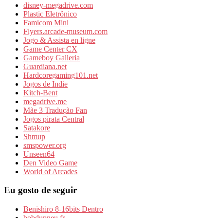
disney-megadrive.com
Plastic Eletrônico
Famicom Mini
Flyers.arcade-museum.com
Jogo & Assista en ligne
Game Center CX
Gameboy Galleria
Guardiana.net
Hardcoregaming101.net
Jogos de Indie
Kitch-Bent
megadrive.me
Mãe 3 Tradução Fan
Jogos pirata Central
Satakore
Shmup
smspower.org
Unseen64
Den Video Game
World of Arcades
Eu gosto de seguir
Benishiro 8-16bits Dentro
bobdupneu.fr