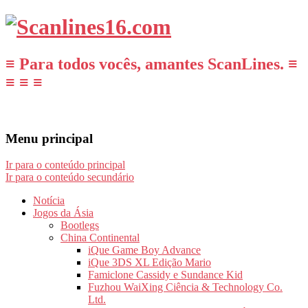
≡ Para todos vocês, amantes ScanLines. ≡
≡ ≡ ≡
Menu principal
Ir para o conteúdo principal
Ir para o conteúdo secundário
Notícia
Jogos da Ásia
Bootlegs
China Continental
iQue Game Boy Advance
iQue 3DS XL Edição Mario
Famiclone Cassidy e Sundance Kid
Fuzhou WaiXing Ciência & Technology Co.
Ltd.