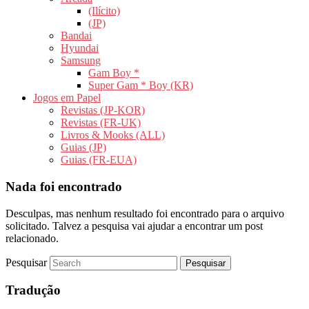
(Ilícito)
(JP)
Bandai
Hyundai
Samsung
Gam Boy *
Super Gam * Boy (KR)
Jogos em Papel
Revistas (JP-KOR)
Revistas (FR-UK)
Livros & Mooks (ALL)
Guias (JP)
Guias (FR-EUA)
Nada foi encontrado
Desculpas, mas nenhum resultado foi encontrado para o arquivo
solicitado. Talvez a pesquisa vai ajudar a encontrar um post
relacionado.
Pesquisar
Tradução