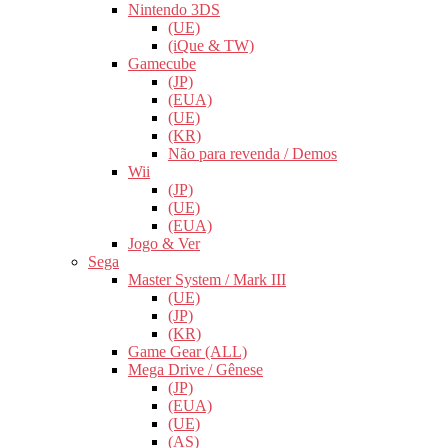
Nintendo 3DS
(UE)
(iQue & TW)
Gamecube
(JP)
(EUA)
(UE)
(KR)
Não para revenda / Demos
Wii
(JP)
(UE)
(EUA)
Jogo & Ver
Sega
Master System / Mark III
(UE)
(JP)
(KR)
Game Gear (ALL)
Mega Drive / Gênese
(JP)
(EUA)
(UE)
(AS)