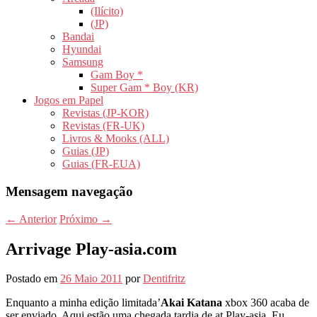
(Ilícito)
(JP)
Bandai
Hyundai
Samsung
Gam Boy *
Super Gam * Boy (KR)
Jogos em Papel
Revistas (JP-KOR)
Revistas (FR-UK)
Livros & Mooks (ALL)
Guias (JP)
Guias (FR-EUA)
Mensagem navegação
←
Anterior
Próximo
→
Arrivage Play-asia.com
Postado em
26 Maio 2011
por
Dentifritz
Enquanto a minha edição limitada’
Akai Katana
xbox 360 acaba de
ser enviado, Aqui estão uma chegada tardia de at Play-asia. Eu