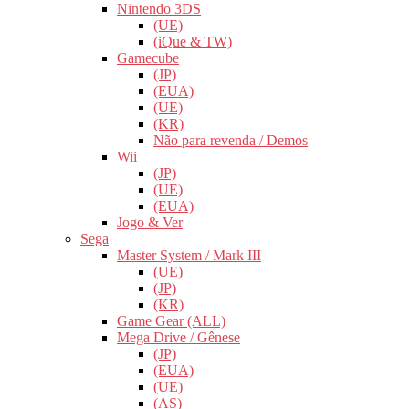
Nintendo 3DS
(UE)
(iQue & TW)
Gamecube
(JP)
(EUA)
(UE)
(KR)
Não para revenda / Demos
Wii
(JP)
(UE)
(EUA)
Jogo & Ver
Sega
Master System / Mark III
(UE)
(JP)
(KR)
Game Gear (ALL)
Mega Drive / Gênese
(JP)
(EUA)
(UE)
(AS)