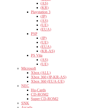
(AS)
(KR)
Playstation 3
(JP)
(AS)
(UE)
(EUA)
PSP
(JP)
(UE)
(EUA)
(KR-AS)
PS Vita
(AS)
(UE)
Microsoft
Xbox (ALL)
Xbox 360 (JP-KR-AS)
Xbox 360 (EUA-UE)
NEC
Hu-Cards
CD-ROM2
Super CD-ROM2
SNK
Arcada