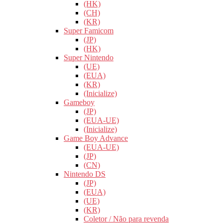
(HK)
(CH)
(KR)
Super Famicom
(JP)
(HK)
Super Nintendo
(UE)
(EUA)
(KR)
(Inicialize)
Gameboy
(JP)
(EUA-UE)
(Inicialize)
Game Boy Advance
(EUA-UE)
(JP)
(CN)
Nintendo DS
(JP)
(EUA)
(UE)
(KR)
Coletor / Não para revenda