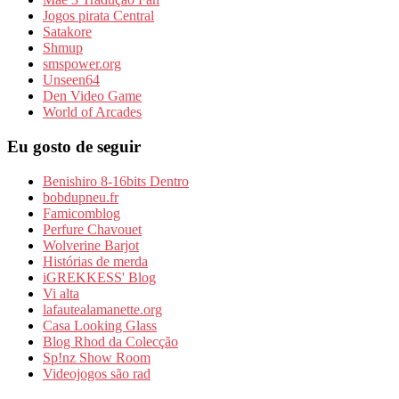
Jogos pirata Central
Satakore
Shmup
smspower.org
Unseen64
Den Video Game
World of Arcades
Eu gosto de seguir
Benishiro 8-16bits Dentro
bobdupneu.fr
Famicomblog
Perfure Chavouet
Wolverine Barjot
Histórias de merda
iGREKKESS' Blog
Vi alta
lafautealamanette.org
Casa Looking Glass
Blog Rhod da Colecção
Sp!nz Show Room
Videojogos são rad