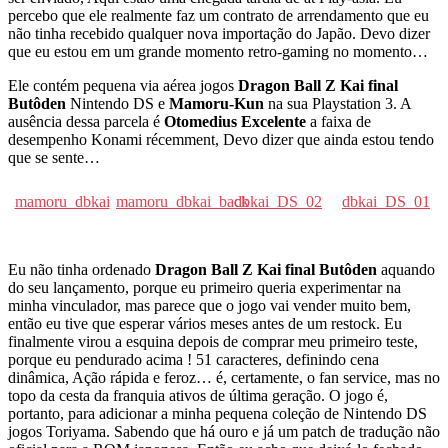
percebo que ele realmente faz um contrato de arrendamento que eu
não tinha recebido qualquer nova importação do Japão. Devo dizer
que eu estou em um grande momento retro-gaming no momento…
Ele contém pequena via aérea jogos
Dragon Ball Z Kai final
Butôden
Nintendo DS e
Mamoru-Kun
na sua Playstation 3. A
ausência dessa parcela é
Otomedius Excelente
a faixa de
desempenho Konami récemment, Devo dizer que ainda estou tendo
que se sente…
mamoru_dbkai
mamoru_dbkai_back
dbkai_DS_02
dbkai_DS_01
Eu não tinha ordenado
Dragon Ball Z Kai final Butôden
aquando
do seu lançamento, porque eu primeiro queria experimentar na
minha vinculador, mas parece que o jogo vai vender muito bem,
então eu tive que esperar vários meses antes de um restock. Eu
finalmente virou a esquina depois de comprar meu primeiro teste,
porque eu pendurado acima ! 51 caracteres, definindo cena
dinâmica, Ação rápida e feroz… é, certamente, o fan service, mas no
topo da cesta da franquia ativos de última geração. O jogo é,
portanto, para adicionar a minha pequena coleção de Nintendo DS
jogos Toriyama. Sabendo que há ouro e já um patch de tradução não