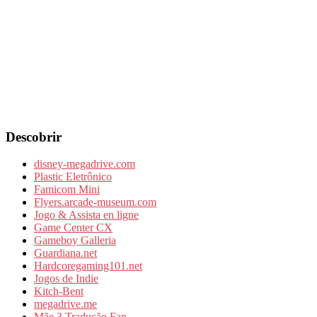
Descobrir
disney-megadrive.com
Plastic Eletrônico
Famicom Mini
Flyers.arcade-museum.com
Jogo & Assista en ligne
Game Center CX
Gameboy Galleria
Guardiana.net
Hardcoregaming101.net
Jogos de Indie
Kitch-Bent
megadrive.me
Mãe 3 Tradução Fan