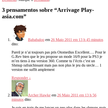
3 pensamentos sobre “
Arrivage Play-
asia.com
”
Bababaloo
em
26 Maio 2011 em 13 h 45 minutos
dito:
Pareil je n’ai toujours pas pris Otomedius Excellent
….
Pour le
G.Rev bien que le jeu propose un mode
16/9
pour la PS3 je
m’en tiens à ma version
360.
Comme tu l’écris c’est un
Shmup rafraichissant mais pas non plus le jeu du siecle
… 1
version me suffit amplement
Responder
↓
Archer Hawke
em
26 Maio 2011 em 13 h 56
minutos
dito:
Je suis en train de me lancer un peu plus dans les shmups mais