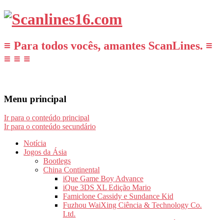
≡ Para todos vocês, amantes ScanLines. ≡
≡ ≡ ≡
Menu principal
Ir para o conteúdo principal
Ir para o conteúdo secundário
Notícia
Jogos da Ásia
Bootlegs
China Continental
iQue Game Boy Advance
iQue 3DS XL Edição Mario
Famiclone Cassidy e Sundance Kid
Fuzhou WaiXing Ciência & Technology Co.
Ltd.