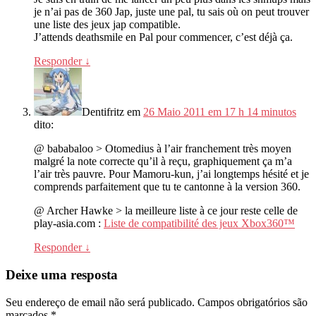
je n’ai pas de
360 Jap,
juste une pal
,
tu sais où on peut trouver
une liste des jeux jap compatible
.
J’attends deathsmile en Pal pour commencer
,
c’est déjà ça
.
Responder
↓
Dentifritz
em
26 Maio 2011 em 17 h 14 minutos
dito:
@ bababaloo > Otomedius à l’air franchement très moyen
malgré la note correcte qu’il à reçu
,
graphiquement ça m’a
l’air très pauvre
.
Pour Mamoru-kun
,
j’ai longtemps hésité et je
comprends parfaitement que tu te cantonne à la version
360.
@ Archer Hawke > la meilleure liste à ce jour reste celle de
play-asia.com
:
Liste de compatibilité des jeux Xbox360™
Responder
↓
Deixe uma resposta
Seu endereço de email não será publicado.
Campos obrigatórios são
marcados
*