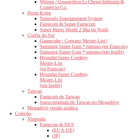
Winsen / Guangzhou Li Cheng Indústria &
Comércio Co.
Hong Kong
Nintendo Entertainment System
Famicom & Super Famicom
Super Mario World 2 Ilha do Yoshi
Coréia do Sul
Gamecube : Coreano Mestre-List !
Samsung Super Gam * menino (en Français)
Samsung Super Gam * menino (em Inglês)
Hyundai Super Comboy
Mestre-List
(en Français)
Hyundai Super Comboy
Mestre-List
(em Inglês)
Taiwan
Famicom de Taiwan
Jogos originais de Taiwan no Megadrive
Megadrive versão asiática
Coleção
Nintendo
Famicom & NES
(EUA-UE)
(JP)