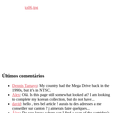
Últimos comentários
Dennis Tamayo
: My country had the Mega Drive back in the
1990s, but it’s in NTSC.
Alex
: Olá. Is this page still somewhat looked at? I am looking
to complete my korean collection, but do not have...
david
: hello , tres bel article ! aurais tu des adresses a me
conseiller sur canton ? j aimerais faire quelques...
Álex
: Do you know where can I find a scan of the cartridge’s