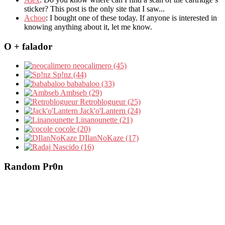
sticker? This post is the only site that I saw...
Achoo
: I bought one of these today. If anyone is interested in
knowing anything about it, let me know.
O + falador
neocalimero (45)
Sp!nz (44)
bababaloo (33)
Ambseb (29)
Retroblogueur (25)
Jack'o'Lantern (24)
Linanounette (21)
cocole (20)
DIlanNoKaze (17)
Nascido (16)
Random Pr0n