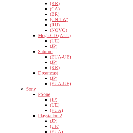
(KR)
(CA)
(BR)
(CN TW)
(RU)
(NOVO)
Mega-CD (ALL)
(UE)
(JP)
Saturno
(EUA-UE)
(JP)
(KR)
Dreamcast
(JP)
(EUA-UE)
Sony
PSone
(JP)
(UE)
(EUA)
Playstation 2
(JP)
(UE)
(EUA)