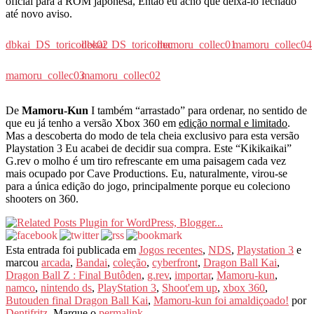
oficial para a ROM japonesa, Então eu acho que deixá-lo fechado
até novo aviso.
dbkai_DS_toricollec02
dbkai_DS_toricollec
mamoru_collec01
mamoru_collec04
mamoru_collec03
mamoru_collec02
De
Mamoru-Kun
I também “arrastado” para ordenar, no sentido de
que eu já tenho a versão Xbox 360 em
edição normal e limitado
.
Mas a descoberta do modo de tela cheia exclusivo para esta versão
Playstation 3 Eu acabei de decidir sua compra. Este “Kikikaikai”
G.rev o molho é um tiro refrescante em uma paisagem cada vez
mais ocupado por Cave Productions. Eu, naturalmente, virou-se
para a única edição do jogo, principalmente porque eu coleciono
shooters on 360.
Esta entrada foi publicada em
Jogos recentes
,
NDS
,
Playstation 3
e
marcou
arcada
,
Bandai
,
coleção
,
cyberfront
,
Dragon Ball Kai
,
Dragon Ball Z : Final Butôden
,
g.rev
,
importar
,
Mamoru-kun
,
namco
,
nintendo ds
,
PlayStation 3
,
Shoot'em up
,
xbox 360
,
Butouden final Dragon Ball Kai
,
Mamoru-kun foi amaldiçoado!
por
Dentifritz
. Marque o
permalink
.