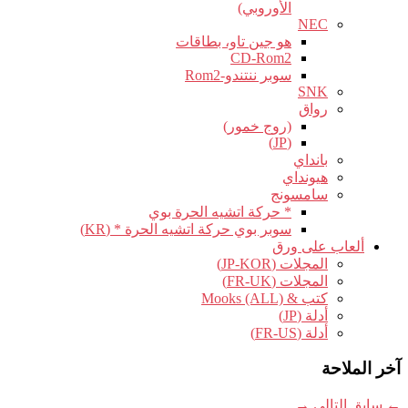
الأوروبي)
NEC
هو جين تاو، بطاقات
CD-Rom2
سوبر ننتندو-Rom2
SNK
رواق
(روج خمور)
(JP)
بانداي
هيونداي
سامسونج
* حركة اتشيه الحرة بوي
سوبر بوي حركة اتشيه الحرة * (KR)
ألعاب على ورق
المجلات (JP-KOR)
المجلات (FR-UK)
كتب & Mooks (ALL)
أدلة (JP)
أدلة (FR-US)
آخر الملاحة
←
سابق
التالي
→