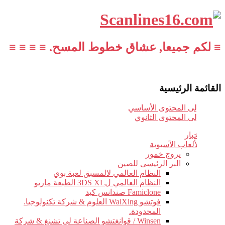
≡ لكم جميعا, عشاق خطوط المسح. ≡ ≡ ≡ ≡
القائمة الرئيسية
تخطي إلى المحتوى الأساسي
تخطي إلى المحتوى الثانوي
أخبار
الألعاب الآسيوية
يروج خمور
البر الرئيسى للصين
النظام العالمي لالمسبق لعبة بوي
النظام العالمي ل3DS XL الطبعة ماريو
Famiclone صندانس كيد
فوتشو WaiXing العلوم & شركة تكنولوجيا.
المحدودة.
Winsen / قوانغتشو الصناعة لى تشنغ & شركة