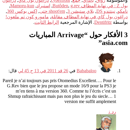
والموسومة
رواق
,
بانداي
,
جمع
,
cyberfront
,
دراغون بول كاي
,
دراغون
بول Z : في نهاية المطاف Butôden
g.rev
,
,
استيراد
,
Mamoru-kun
,
نامكو
,
نينتندو DS
,
بلاي ستيشن 3
,
shoot'em حتى
,
اكس بوكس 360
,
دراغون بول كاي في نهاية المطاف مقاتلة
,
مامورو كون تم ملعون!
بواسطة
Dentifritz
. الإشارة المرجعية
الرابط الثابت
.
3 الأفكار حول “
Arrivage المباريات
”
asia.com
Bababaloo
في
26 قد 2011 في 13 ح 45 لي
قال:
Pareil je n’ai toujours pas pris Otomedius Excellent
….
Pour le
G.Rev bien que le jeu propose un mode
16/9
pour la PS3 je
m’en tiens à ma version
360.
Comme tu l’écris c’est un
Shmup rafraichissant mais pas non plus le jeu du siecle
… 1
version me suffit amplement
رد
↓