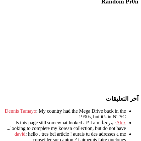
Random Pr0n
آخر التعليقات
Dennis Tamayo
:
My country had the Mega Drive back in the
.
1990s
,
but it’s in NTSC
Alex
: مرحبا.
I am
?
Is this page still somewhat looked at
.
looking to complete my korean collection
,
but do not have..
david
:
hello
,
tres bel article
!
aurais tu des adresses a me
.
conseiller sur canton
?
j aimerais faire quelques..