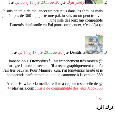
آرتشر هوك
في
26 قد 2011 في 13 ح 56 لي
قال:
Je suis en train de me lancer un peu plus dans les shmups mais
je n’ai pas de
360
Jap
,
juste une pal
,
tu sais où on peut trouver
.
une liste des jeux jap compatible
.
J’attends deathsmile en Pal pour commencer
,
c’est déjà ça
رد
↓
Dentifritz
في
26 قد 2011 في 17 ح 14 لي
قال:
@ bababaloo > Otomedius à l’air franchement très moyen
malgré la note correcte qu’il à reçu
,
graphiquement ça m’a
l’air très pauvre
.
Pour Mamoru-kun
,
j’ai longtemps hésité et je
comprends parfaitement que tu te cantonne à la version
360.
@ Archer Hawke > la meilleure liste à ce jour reste celle de
play-asia.com
:
Liste de compatibilité des jeux Xbox360™
رد
↓
ترك الرد