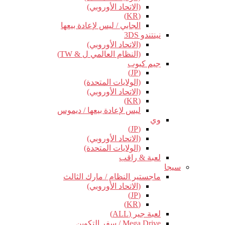
(الاتحاد الأوروبي)
(KR)
الجابي / ليس لإعادة بيعها
نينتندو 3DS
(الاتحاد الأوروبي)
(النظام العالمي ل & TW)
جيم كيوب
(JP)
(الولايات المتحدة)
(الاتحاد الأوروبي)
(KR)
ليس لإعادة بيعها / ديموس
وي
(JP)
(الاتحاد الأوروبي)
(الولايات المتحدة)
لعبة & راقب
سيجا
ماجستير النظام / مارك الثالث
(الاتحاد الأوروبي)
(JP)
(KR)
لعبة جير (ALL)
Mega Drive / سفر التكوين