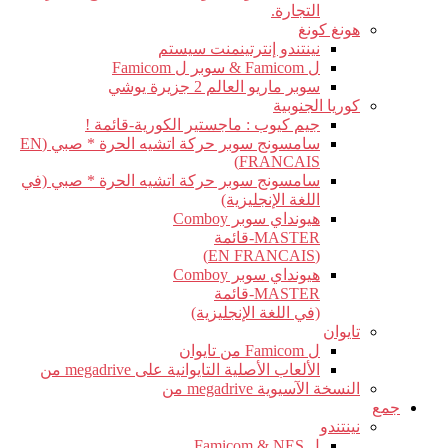
التجارة.
هونغ كونغ
نينتندو إنترتينمنت سيستم
ل Famicom & سوبر ل Famicom
سوبر ماريو العالم 2 جزيرة يوشي
كوريا الجنوبية
جيم كيوب : ماجستير الكورية-قائمة !
سامسونج سوبر حركة اتشيه الحرة * صبي (EN
FRANCAIS)
سامسونج سوبر حركة اتشيه الحرة * صبي (في
اللغة الإنجليزية)
هيونداي سوبر Comboy
MASTER-قائمة
(EN FRANCAIS)
هيونداي سوبر Comboy
MASTER-قائمة
(في اللغة الإنجليزية)
تايوان
ل Famicom من تايوان
الألعاب الأصلية التايوانية على megadrive من
النسخة الآسيوية megadrive من
جمع
نينتندو
ل Famicom & NES