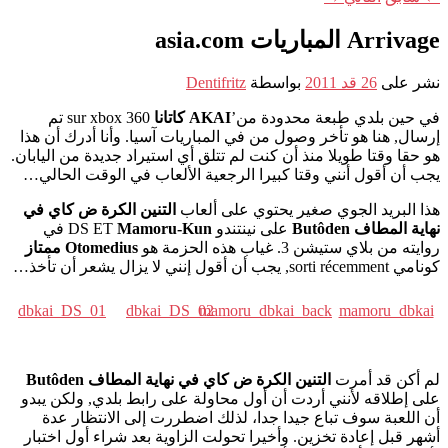
Arrivage المباريات asia.com
نشر على
26 قد 2011
بواسطة
Dentifritz
في حين بلدي طبعة محدودة من’
AKAI كاتانا
sur xbox 360 تم
إرسال, هنا هو تأخر وصول من في المباريات آسيا. وأنا أدرك أن هذا
هو حقا وقتا طويلا منذ أن كنت لم تتلق أي استيراد جديدة من اليابان.
يجب أن أقول أنني وقتا كبيرا الرجعية الألعاب في الوقت الحالي…
هذا البريد الجوي صغير يحتوي على ألعاب
التنين الكرة ض كاي في
نهاية المطاف Butôden
على نينتندو DS ET
Mamoru-Kun
في
روايته من بلاي ستيشن 3. غياب هذه الحزمة هو
Otomedius ممتاز
كونامي sorti récemment, يجب أن أقول إنني لا يزال يشعر أن تأخذ…
dbkai_DS_01
dbkai_DS_02
mamoru_dbkai_back
mamoru_dbkai
لم أكن قد أمرت
التنين الكرة ض كاي في نهاية المطاف Butôden
على إطلاقه لأنني أردت أن أول محاولة على رابط بلدي, ولكن يبدو
أن اللعبة سوف تباع جيدا جدا، لذلك اضطررت إلى الانتظار عدة
أشهر قبل إعادة تخزين. وأخيرا تحولت الزاوية بعد شراء أول اختبار