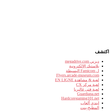
اكتشف
ديزني megadrive.com
بلاستيك الإلكترونية
ل Famicom البسيطة
Flyers.arcade-museum.com
لعبة & مشاهدة EN LIGNE
لعبة مركز CX
لعبة فتى غاليريا
Guardiana.net
Hardcoregaming101.net
إيندي ألعاب
المطبخ-بنت