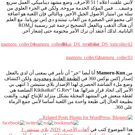
لأنني علقت أعلاه ! 51 الأحرف, وضع مشهد ديناميكي, العمل سريع
وعنيف… فمن المؤكد الخدمة مروحة, ولكن في الجزء العلوي من
سلة من امتياز الأصول الجيل الأخير. وبالتالي فإن اللعبة هو اضافة
الى مجموعتي الصغيرة من ألعاب نينتندو دي إس تورياما. مع العلم
أن هناك الذهب وبالفعل التصحيح ترجمة غير رسمية لROM
اليابانية, لذلك أعتقد أن ترك الأمر مختومة حتى إشعار آخر.
mamoru_collec04
mamoru_collec01
dbkai_DS_toricollec
dbkai_DS_toricollec02
mamoru_collec02
mamoru_collec03
من
Mamoru-Kun
أنا أيضا “جر” أن تأمر في بمعنى أن لدي بالفعل
إصدار إكس بوكس 360 في
الطبعة العادية ومحدودة
. ولكن اكتشاف
وضع ملء الشاشة الحصري لهذا الإصدار بلاي ستيشن 3 انتهى بي
الأمر إلى اتخاذ قرار شرائها. هذا “Kikikaikai” G.Rev الصلصة هي
لقطة منعش في المشهد المحتلة بشكل متزايد للإنتاج كهف. والتفت
بطبيعة الحال إلى طبعة واحدة من اللعبة أساسا لأنني جمع الرماة
على 360.
هذا الموضوع كتب في
ألعاب الأخيرة
,
NDS
,
بلاي ستيشن 3