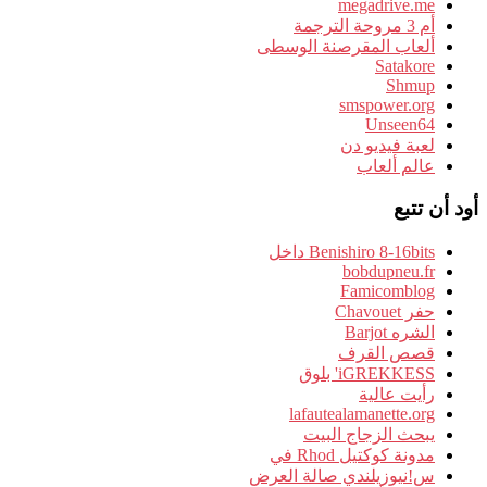
megadrive.me
أم 3 مروحة الترجمة
ألعاب المقرصنة الوسطى
Satakore
Shmup
smspower.org
Unseen64
لعبة فيديو دن
عالم ألعاب
أود أن تتبع
Benishiro 8-16bits داخل
bobdupneu.fr
Famicomblog
حفر Chavouet
الشره Barjot
قصص القرف
iGREKKESS' بلوق
رأيت عالية
lafautealamanette.org
يبحث الزجاج البيت
مدونة كوكتيل Rhod في
س!نيوزيلندي صالة العرض