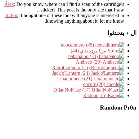
Álex
: Do you know where can I find a scan of the cartridge’s
sticker? This post is the only site that I saw...
Achoo
: I bought one of these today. If anyone is interested in
knowing anything about it, let me know.
ال + يتحدثوا
neocalimero (45)
س!نيوزيلندي (44)
bababaloo (33)
Ambseb (29)
Retroblogueur (25)
Jack'o'Lantern (24)
Linanounette (21)
cocole (20)
DIlanNoKaze (17)
Raddai (16)
Random Pr0n