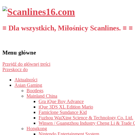
≡ Dla wszystkich, Miłośnicy Scanlines. ≡ ≡
Menu główne
Przejdź do głównej treści
Przeskocz do
Aktualności
Asian Gaming
Bootlegs
Mainland China
Gra iQue Boy Advance
iQue 3DS XL Edition Mario
Famiclone Sundance Kid
Fuzhou WaiXing Science & Technology Co. Ltd.
Winsen / Guangzhou Industry Cheng Li & Trade 
Hongkong
Nintendo Entertainment System