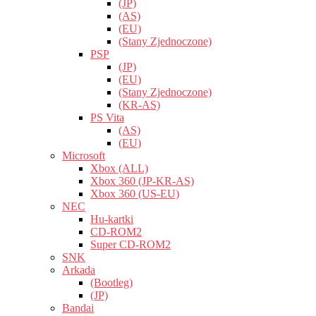
(JP)
(AS)
(EU)
(Stany Zjednoczone)
PSP
(JP)
(EU)
(Stany Zjednoczone)
(KR-AS)
PS Vita
(AS)
(EU)
Microsoft
Xbox (ALL)
Xbox 360 (JP-KR-AS)
Xbox 360 (US-EU)
NEC
Hu-kartki
CD-ROM2
Super CD-ROM2
SNK
Arkada
(Bootleg)
(JP)
Bandai