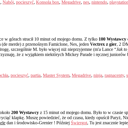
a
,
Nabój
,
pocieszyć
,
Konsola box
,
Megadrive
,
nes
,
nintendo
,
playstatio
ce w górach stracił 10 minut od mojego domu. Z tylko
100 Wystawcy o
m
(de merde) z przenośnym Famiclone, Nes, jeden
Vectrex z gier
, 2 D
drogę, szczególnie M. było więcej niż nieprzyjemne (m'a Lance “
Jak to
yznaję, że z wyjątkiem niektórych Mickey Parade i ręcznej juniorów bo
pchła
,
pocieszyć
,
partia
,
Master System
,
Megadrive
,
ninja
,
ragnacenty
,
 około
200 Wystawcy
z 15 minut od mojego domu. Było to w czasie sp
wyciąć klapkę. Muszę powiedzieć, że od czasu, kiedy opuścił Paryż, N
iele
dan i środowisko-Grenier ! Później
Świergot
, Tu jest znacznie lepi