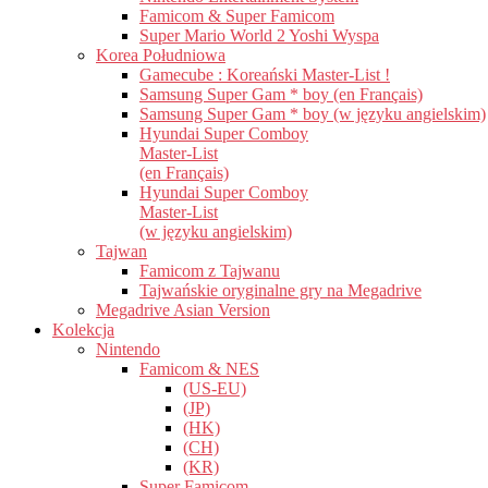
Famicom & Super Famicom
Super Mario World 2 Yoshi Wyspa
Korea Południowa
Gamecube : Koreański Master-List !
Samsung Super Gam * boy (en Français)
Samsung Super Gam * boy (w języku angielskim)
Hyundai Super Comboy
Master-List
(en Français)
Hyundai Super Comboy
Master-List
(w języku angielskim)
Tajwan
Famicom z Tajwanu
Tajwańskie oryginalne gry na Megadrive
Megadrive Asian Version
Kolekcja
Nintendo
Famicom & NES
(US-EU)
(JP)
(HK)
(CH)
(KR)
Super Famicom