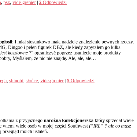
n
,
psx
,
vide-grenier
|
2
Odpowiedzi
głosił
, I miał stosunkowo małą nadzieję znalezienie pewnych rzeczy.
MG, Dingoo i pełen figurek DBZ, ale kiedy zapytałem go kilka
 jest kosztowne
?” ograniczyć poprzez usunięcie moje produkty
bry, Myślałem, że nic nie znajdę. Ale, ale, ale…
sega
,
shinobi
,
słońce
,
vide-grenier
|
5
Odpowiedzi
otkania z przyjaznego
narożna kolekcjonerska
który sprzedał wiele
ie wiem, wiele osób w mojej części Southwest
(“IRL” ? ale co masz
ej przegląd moich ustaleń.