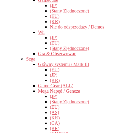
Gamecube
(JP)
(Stany Zjednoczone)
(EU)
(KR)
Nie do odsprzedaży / Demos
Wii
(JP)
(EU)
(Stany Zjednoczone)
Gra & Obserwować
Sega
Główny systemu / Mark III
(EU)
(JP)
(KR)
Game Gear (ALL)
Mega Napęd / Geneza
(JP)
(Stany Zjednoczone)
(EU)
(AS)
(KR)
(CA)
(BR)