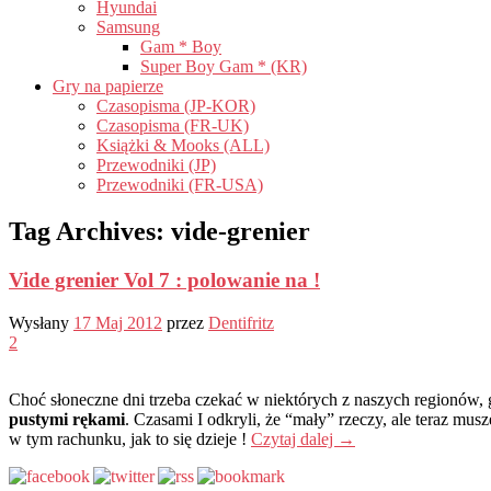
Hyundai
Samsung
Gam * Boy
Super Boy Gam * (KR)
Gry na papierze
Czasopisma (JP-KOR)
Czasopisma (FR-UK)
Książki & Mooks (ALL)
Przewodniki (JP)
Przewodniki (FR-USA)
Tag Archives:
vide-grenier
Vide grenier Vol 7 : polowanie na !
Wysłany
17 Maj 2012
przez
Dentifritz
2
Choć słoneczne dni trzeba czekać w niektórych z naszych regionów, ga
pustymi rękami
. Czasami I odkryli, że “mały” rzeczy, ale teraz musz
w tym rachunku, jak to się dzieje !
Czytaj dalej
→