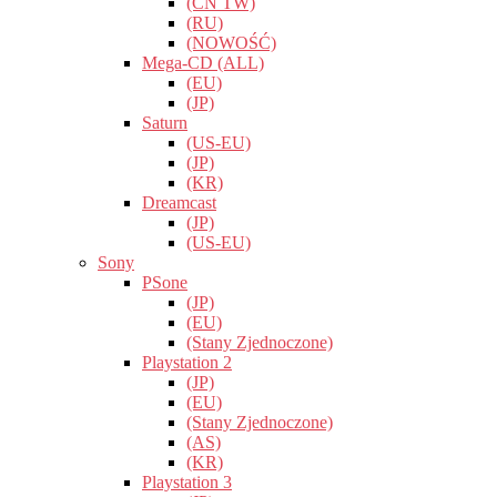
(CN TW)
(RU)
(NOWOŚĆ)
Mega-CD (ALL)
(EU)
(JP)
Saturn
(US-EU)
(JP)
(KR)
Dreamcast
(JP)
(US-EU)
Sony
PSone
(JP)
(EU)
(Stany Zjednoczone)
Playstation 2
(JP)
(EU)
(Stany Zjednoczone)
(AS)
(KR)
Playstation 3