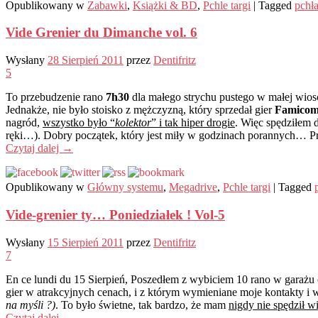
Opublikowany w
Zabawki
,
Książki & BD
,
Pchle targi
|
Tagged
pchł
Vide Grenier du Dimanche vol. 6
Wysłany
28 Sierpień 2011
przez
Dentifritz
5
To przebudzenie rano
7h30
dla małego strychu pustego w małej wios
Jednakże, nie było stoisko z mężczyzną, który sprzedał gier
Famico
nagród,
wszystko było “
kolektor
” i tak hiper drogie
. Więc spędziłem 
ręki…). Dobry początek, który jest miły w godzinach porannych… Prz
Czytaj dalej
→
Opublikowany w
Główny systemu
,
Megadrive
,
Pchle targi
|
Tagged
Vide-grenier ty… Poniedziałek ! Vol-5
Wysłany
15 Sierpień 2011
przez
Dentifritz
7
En ce lundi du 15 Sierpień, Poszedłem z wybiciem 10 rano w garażu
gier w atrakcyjnych cenach, i z którym wymieniane moje kontakty i 
na myśli ?)
. To było świetne, tak bardzo, że mam
nigdy nie spędził w
Czytaj dalej
→