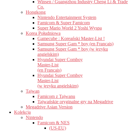
Winsen / Guangzhou Industry Cheng Li & Trade
Co.
Hongkong
Nintendo Entertainment System
Famicom & Super Famicom
Super Mario World 2 Yoshi Wyspa
Korea Południowa
Gamecube : Koreański Master-List !
Samsung Super Gam * boy (en Français)
Samsung Super Gam * boy (w języku
angielskim)
Hyundai Super Comboy
Master-List
(en Français)
Hyundai Super Comboy
Master-List
(w języku angielskim)
Tajwan
Famicom z Tajwanu
Tajwańskie oryginalne gry na Megadrive
Megadrive Asian Version
Kolekcja
Nintendo
Famicom & NES
(US-EU)