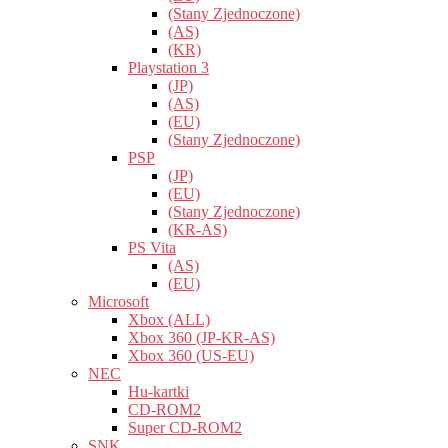
(Stany Zjednoczone)
(AS)
(KR)
Playstation 3
(JP)
(AS)
(EU)
(Stany Zjednoczone)
PSP
(JP)
(EU)
(Stany Zjednoczone)
(KR-AS)
PS Vita
(AS)
(EU)
Microsoft
Xbox (ALL)
Xbox 360 (JP-KR-AS)
Xbox 360 (US-EU)
NEC
Hu-kartki
CD-ROM2
Super CD-ROM2
SNK