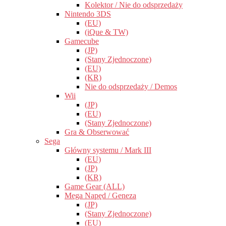
Kolektor / Nie do odsprzedaży
Nintendo 3DS
(EU)
(iQue & TW)
Gamecube
(JP)
(Stany Zjednoczone)
(EU)
(KR)
Nie do odsprzedaży / Demos
Wii
(JP)
(EU)
(Stany Zjednoczone)
Gra & Obserwować
Sega
Główny systemu / Mark III
(EU)
(JP)
(KR)
Game Gear (ALL)
Mega Napęd / Geneza
(JP)
(Stany Zjednoczone)
(EU)