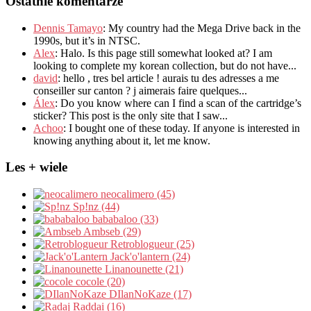
Ostatnie komentarze
Dennis Tamayo
:
My country had the Mega Drive back in the
1990s
,
but it’s in NTSC
.
Alex
: Halo.
Is this page still somewhat looked at
?
I am
looking to complete my korean collection
,
but do not have..
.
david
:
hello
,
tres bel article
!
aurais tu des adresses a me
conseiller sur canton
?
j aimerais faire quelques..
.
Álex
: Do you know where can I find a scan of the cartridge’s
sticker? This post is the only site that I saw...
Achoo
: I bought one of these today. If anyone is interested in
knowing anything about it, let me know.
Les + wiele
neocalimero (45)
Sp!nz (44)
bababaloo (33)
Ambseb (29)
Retroblogueur (25)
Jack'o'lantern (24)
Linanounette (21)
cocole (20)
DIlanNoKaze (17)
Raddai (16)