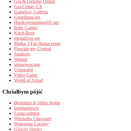
Gra & Oglądaj Online
Gra Center CX
Gameboy Galleria
Guardiana.net
Hardcoregaming101.net
Indie Games
Kitch-Bent
megadrive.me
Matka 3 Fan tłumaczenie
Pirackie gry Central
Satakore
Shmup
smspower.org
Unseen64
Video Game
World of Arkad
Chciałbym pójść
Benishiro 8-16bits Inside
bobdupneu.fr
Famicomblog
Wiertarka Chavouet
Wolverine Looney
Gówno Stories