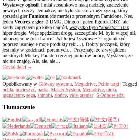
Wystawcy ogłosił
, I miał stosunkowo małą nadzieję znalezienie
pewnych rzeczy. Jednakże, nie było stoisko z mężczyzną, który
sprzedał gier
Famicom
(de merde) z przenośnym Famiclone, Nes,
jeden
Vectrex z gier
, 2 DMG, Dingoo i pełen figurek DBZ, ale
kiedy zapytałem go kilka nagród,
wszystko było “
kolektor
” i tak
hiper drogie
. Więc spędziłem drogę, szczególnie M. było więcej niż
nieprzyjemne (m'a Lance “
Jak to jest kosztowne
?” ograniczyć
poprzez usunięcie moje produkty ręki…). Dobry początek, który
jest miły w godzinach porannych… Przyznaję, że z wyjątkiem
niektórych Mickey Parade i ręcznej juniorów bobry, Myślałem, że
nic nie znajdę. Ale, ale, ale…
Czytaj dalej
→
Opublikowany w
Główny systemu
,
Megadrive
,
Pchle targi
|
Tagged
pchła
,
pocieszyć
,
partia
,
Master System
,
Megadrive
,
ninja
,
ragnacenty
,
sega
,
shinobi
,
słońce
,
vide-grenier
|
5
Odpowiedzi
Tłumaczenie