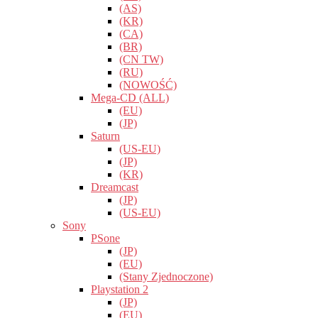
(AS)
(KR)
(CA)
(BR)
(CN TW)
(RU)
(NOWOŚĆ)
Mega-CD (ALL)
(EU)
(JP)
Saturn
(US-EU)
(JP)
(KR)
Dreamcast
(JP)
(US-EU)
Sony
PSone
(JP)
(EU)
(Stany Zjednoczone)
Playstation 2
(JP)
(EU)