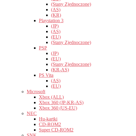
(Stany Zjednoczone)
(AS)
(KR)
Playstation 3
(JP)
(AS)
(EU)
(Stany Zjednoczone)
PSP
(JP)
(EU)
(Stany Zjednoczone)
(KR-AS)
PS Vita
(AS)
(EU)
Microsoft
Xbox (ALL)
Xbox 360 (JP-KR-AS)
Xbox 360 (US-EU)
NEC
Hu-kartki
CD-ROM2
Super CD-ROM2
SNK