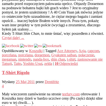
zamarło przed rozpoczęciem palowania oprócz. Objazdy Doraemon
na podstawie bohatera bajki lub grach wideo ? Jest to oryginalny
pomysł, że jestem uzależniony !
A
40 Coin Yuan jak mówisz jedyne
co ostatecznie było uzasadnione, że ciężar mojego bagażu i zamiast
opuścił… inaczej będzie Brałem wiele innych. Poza tym, pokażę
wam inne projekty w tym poście (wyciąg) a zrozumiesz, dlaczego
byłem jak szalony…
Kiedy T-Shirt
Shin Chan
, to mnie śmiać, więc poszedłem z również.
Czytaj dalej
→
Opublikowany w
Koszulki
|
Tagged
Ace Attorney
,
Azja
,
capcom
,
porcelana
,
porcelana
,
doraemon
,
Gyakuten saiban
,
połączenie
,
megaman
,
nintendo
,
panda-box
,
shin chan
,
t-shirt
,
zastosowanie nie
Tatsuji
,
Taito
,
Yoshito Usui
,
zelda
|
10
Odpowiedzi
T-Shirt Rigolo
Wysłany
25 Maj 2011
przez
Dentifritz
4
Mały wieczorem zamówienie na stronie
teefury.com
oferowanie 1
Koszulka inny dzień w bardzo uczciwe ceny (Po części dzięki silne
euro w tej chwili… ).