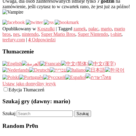
Uwaga, dla osób zainteresowanych istnieje tylko
7 godzin
na
zamówienie, jeśli czytasz to w czwartek rano, że jest już za późno!
Opublikowany w
Koszulki
|
Tagged
zamek
,
pałac
,
mario
,
mario
bros
,
nes
,
nintendo
,
Super Mario Bros
,
Super Nintendo
,
t-shirt
,
teefury.com
|
4
Odpowiedzi
Tłumaczenie
Ustaw jako domyślny język
Edycja Tłumaczeń
Szukaj gry (dawny: mario)
Szukaj
Random Pr0n