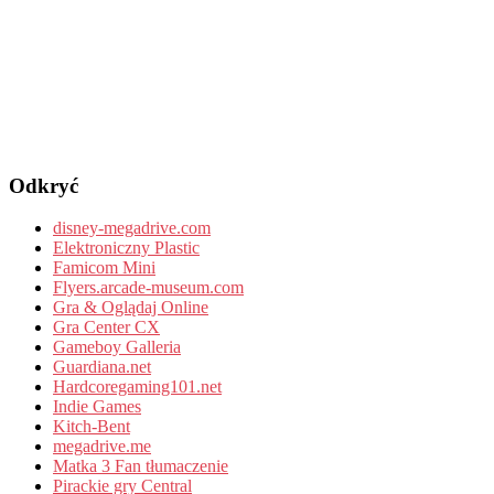
Odkryć
disney-megadrive.com
Elektroniczny Plastic
Famicom Mini
Flyers.arcade-museum.com
Gra & Oglądaj Online
Gra Center CX
Gameboy Galleria
Guardiana.net
Hardcoregaming101.net
Indie Games
Kitch-Bent
megadrive.me
Matka 3 Fan tłumaczenie
Pirackie gry Central