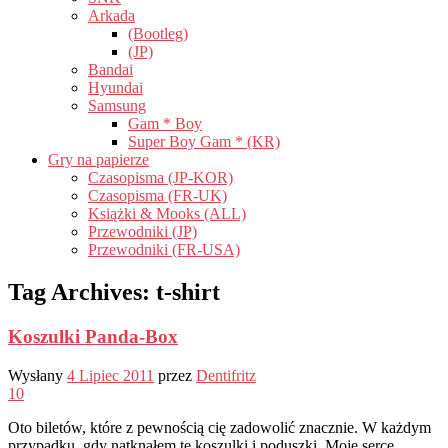
Arkada
(Bootleg)
(JP)
Bandai
Hyundai
Samsung
Gam * Boy
Super Boy Gam * (KR)
Gry na papierze
Czasopisma (JP-KOR)
Czasopisma (FR-UK)
Książki & Mooks (ALL)
Przewodniki (JP)
Przewodniki (FR-USA)
Tag Archives:
t-shirt
Koszulki Panda-Box
Wysłany
4 Lipiec 2011
przez
Dentifritz
10
Oto biletów, które z pewnością cię zadowolić znacznie. W każdym
przypadku, gdy natknąłem te koszulki i poduszki, Moje serce