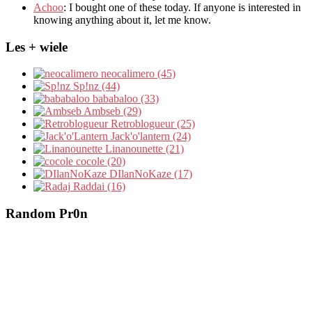
Achoo
: I bought one of these today. If anyone is interested in
knowing anything about it, let me know.
Les + wiele
neocalimero (45)
Sp!nz (44)
bababaloo (33)
Ambseb (29)
Retroblogueur (25)
Jack'o'lantern (24)
Linanounette (21)
cocole (20)
DIlanNoKaze (17)
Raddai (16)
Random Pr0n