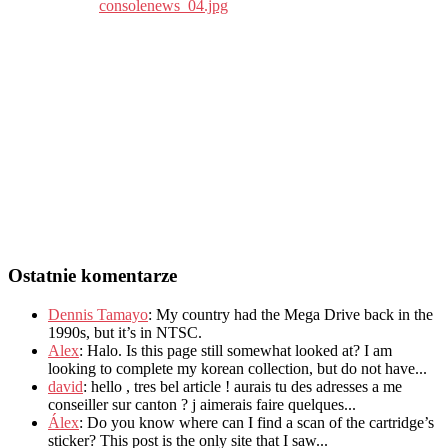
Ostatnie komentarze
Dennis Tamayo
:
My country had the Mega Drive back in the
1990s
,
but it’s in NTSC
.
Alex
: Halo.
Is this page still somewhat looked at
?
I am
looking to complete my korean collection
,
but do not have..
.
david
:
hello
,
tres bel article
!
aurais tu des adresses a me
conseiller sur canton
?
j aimerais faire quelques..
.
Álex
: Do you know where can I find a scan of the cartridge’s
sticker? This post is the only site that I saw...