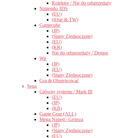
Kolektor / Nie do odsprzedaży
Nintendo 3DS
(EU)
(iQue & TW)
Gamecube
(JP)
(Stany Zjednoczone)
(EU)
(KR)
Nie do odsprzedaży / Demos
Wii
(JP)
(EU)
(Stany Zjednoczone)
Gra & Obserwować
Sega
Główny systemu / Mark III
(EU)
(JP)
(KR)
Game Gear (ALL)
Mega Napęd / Geneza
(JP)
(Stany Zjednoczone)
(EU)