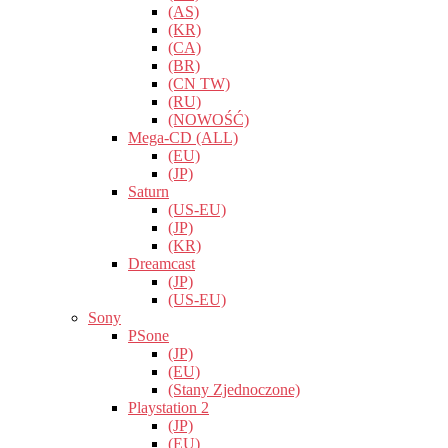
(AS)
(KR)
(CA)
(BR)
(CN TW)
(RU)
(NOWOŚĆ)
Mega-CD (ALL)
(EU)
(JP)
Saturn
(US-EU)
(JP)
(KR)
Dreamcast
(JP)
(US-EU)
Sony
PSone
(JP)
(EU)
(Stany Zjednoczone)
Playstation 2
(JP)
(EU)