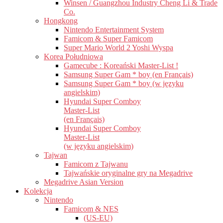
Winsen / Guangzhou Industry Cheng Li & Trade
Co.
Hongkong
Nintendo Entertainment System
Famicom & Super Famicom
Super Mario World 2 Yoshi Wyspa
Korea Południowa
Gamecube : Koreański Master-List !
Samsung Super Gam * boy (en Français)
Samsung Super Gam * boy (w języku
angielskim)
Hyundai Super Comboy
Master-List
(en Français)
Hyundai Super Comboy
Master-List
(w języku angielskim)
Tajwan
Famicom z Tajwanu
Tajwańskie oryginalne gry na Megadrive
Megadrive Asian Version
Kolekcja
Nintendo
Famicom & NES
(US-EU)