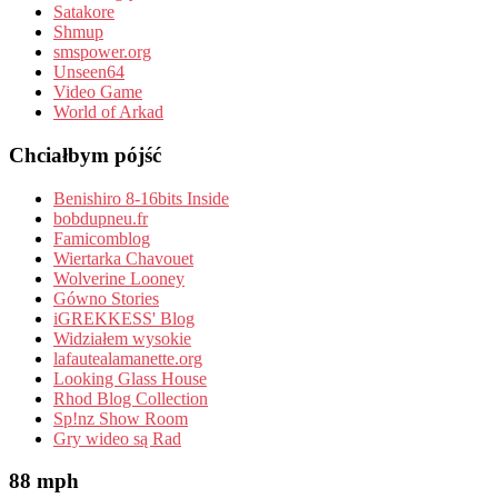
Satakore
Shmup
smspower.org
Unseen64
Video Game
World of Arkad
Chciałbym pójść
Benishiro 8-16bits Inside
bobdupneu.fr
Famicomblog
Wiertarka Chavouet
Wolverine Looney
Gówno Stories
iGREKKESS' Blog
Widziałem wysokie
lafautealamanette.org
Looking Glass House
Rhod Blog Collection
Sp!nz Show Room
Gry wideo są Rad
88 mph