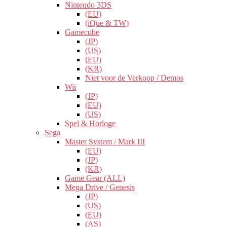
Nintendo 3DS
(EU)
(iQue & TW)
Gamecube
(JP)
(US)
(EU)
(KR)
Niet voor de Verkoop / Demos
Wii
(JP)
(EU)
(US)
Spel & Horloge
Sega
Master System / Mark III
(EU)
(JP)
(KR)
Game Gear (ALL)
Mega Drive / Genesis
(JP)
(US)
(EU)
(AS)