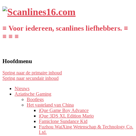
≡ Voor iedereen, scanlines liefhebbers. ≡
≡ ≡ ≡
Hoofdmenu
Spring naar de primaire inhoud
Spring naar secundair inhoud
Nieuws
Aziatische Gaming
Bootlegs
Het vasteland van China
iQue Game Boy Advance
iQue 3DS XL Edition Mario
Famiclone Sundance Kid
Fuzhou WaiXing Wetenschap & Technology Co.
Ltd.