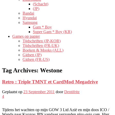
(Schacht)
(JP)
Bandai
Hyundai
Samsung
Gam * Boy
Super Gam * Boy (KR)
Games op papier
Tijdschriften (JP-KOR)
Tijdschriften (FR-UK)
Boeken & Mooks (ALL)
Gidsen (JP)
Gidsen (FR-US)
Tag Archives:
Westone
Retro : Triple TMNT et CardMod Megadrive
Geplaatst op
23 September 2011
door
Dentifritz
4
Tijdens het wachten op mijn GOW 3 Ltd Azië en mijn doos ICO /
Wanda naar Kyozou JPN vandaag verzonden
play-asia.com
, Hier