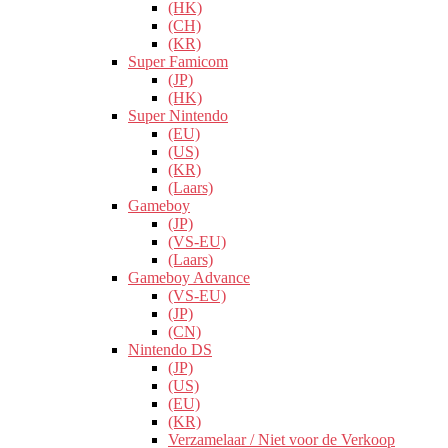
(HK)
(CH)
(KR)
Super Famicom
(JP)
(HK)
Super Nintendo
(EU)
(US)
(KR)
(Laars)
Gameboy
(JP)
(VS-EU)
(Laars)
Gameboy Advance
(VS-EU)
(JP)
(CN)
Nintendo DS
(JP)
(US)
(EU)
(KR)
Verzamelaar / Niet voor de Verkoop