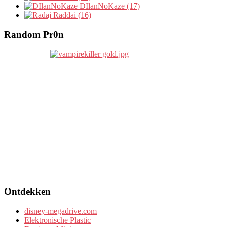
DIlanNoKaze (17)
Raddai (16)
Random Pr0n
Ontdekken
disney-megadrive.com
Elektronische Plastic