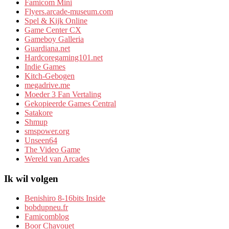
Famicom Mini
Flyers.arcade-museum.com
Spel & Kijk Online
Game Center CX
Gameboy Galleria
Guardiana.net
Hardcoregaming101.net
Indie Games
Kitch-Gebogen
megadrive.me
Moeder 3 Fan Vertaling
Gekopieerde Games Central
Satakore
Shmup
smspower.org
Unseen64
The Video Game
Wereld van Arcades
Ik wil volgen
Benishiro 8-16bits Inside
bobdupneu.fr
Famicomblog
Boor Chavouet