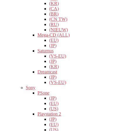
(KR)
(CA)
(BR)
(CN TW)
(RU)
(NIEUW)
Mega-CD (ALL)
(EU)
(JP)
Saturnus
(VS-EU)
(JP)
(KR)
Dreamcast
(JP)
(VS-EU)
Sony
PSone
(JP)
(EU)
(US)
Playstation 2
(JP)
(EU)
(US)