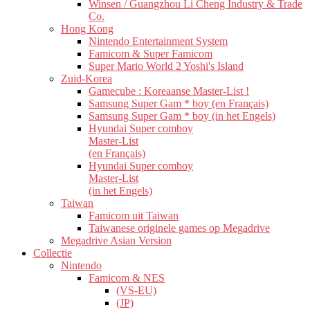
Winsen / Guangzhou Li Cheng Industry & Trade
Co.
Hong Kong
Nintendo Entertainment System
Famicom & Super Famicom
Super Mario World 2 Yoshi's Island
Zuid-Korea
Gamecube : Koreaanse Master-List !
Samsung Super Gam * boy (en Français)
Samsung Super Gam * boy (in het Engels)
Hyundai Super comboy
Master-List
(en Français)
Hyundai Super comboy
Master-List
(in het Engels)
Taiwan
Famicom uit Taiwan
Taiwanese originele games op Megadrive
Megadrive Asian Version
Collectie
Nintendo
Famicom & NES
(VS-EU)
(JP)