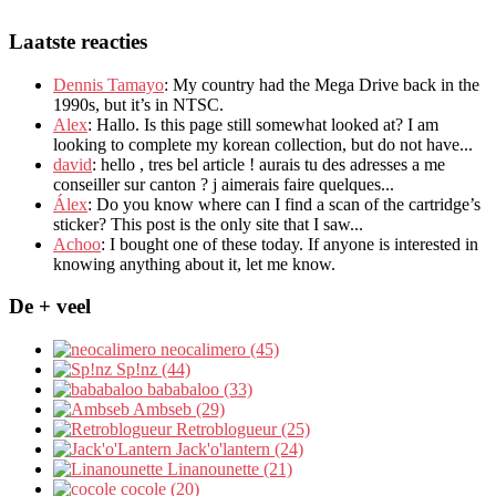
Laatste reacties
Dennis Tamayo
:
My country had the Mega Drive back in the
1990s
,
but it’s in NTSC
.
Alex
: Hallo.
Is this page still somewhat looked at
?
I am
looking to complete my korean collection
,
but do not have..
.
david
:
hello
,
tres bel article
!
aurais tu des adresses a me
conseiller sur canton
?
j aimerais faire quelques..
.
Álex
: Do you know where can I find a scan of the cartridge’s
sticker? This post is the only site that I saw...
Achoo
: I bought one of these today. If anyone is interested in
knowing anything about it, let me know.
De + veel
neocalimero (45)
Sp!nz (44)
bababaloo (33)
Ambseb (29)
Retroblogueur (25)
Jack'o'lantern (24)
Linanounette (21)
cocole (20)