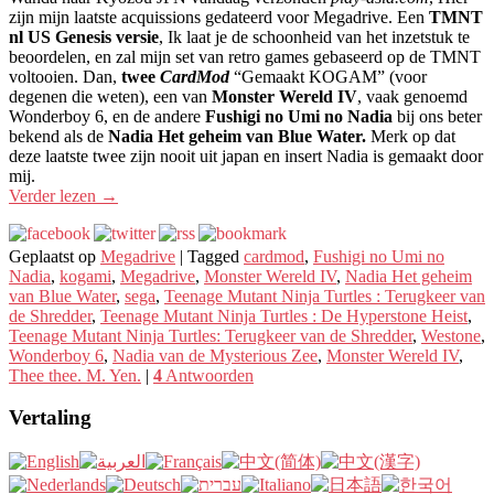
zijn mijn laatste acquissions gedateerd voor Megadrive. Een
TMNT
nl US Genesis versie
, Ik laat je de schoonheid van het inzetstuk te
beoordelen, en zal mijn set van retro games gebaseerd op de TMNT
voltooien. Dan,
twee
CardMod
“Gemaakt KOGAM” (voor
degenen die weten), een van
Monster Wereld IV
, vaak genoemd
Wonderboy 6, en de andere
Fushigi no Umi no Nadia
bij ons beter
bekend als de
Nadia Het geheim van Blue Water.
Merk op dat
deze laatste twee zijn nooit uit japan en insert Nadia is gemaakt door
mij.
Verder lezen
→
Geplaatst op
Megadrive
|
Tagged
cardmod
,
Fushigi no Umi no
Nadia
,
kogami
,
Megadrive
,
Monster Wereld IV
,
Nadia Het geheim
van Blue Water
,
sega
,
Teenage Mutant Ninja Turtles : Terugkeer van
de Shredder
,
Teenage Mutant Ninja Turtles : De Hyperstone Heist
,
Teenage Mutant Ninja Turtles: Terugkeer van de Shredder
,
Westone
,
Wonderboy 6
,
Nadia van de Mysterious Zee
,
Monster Wereld IV
,
Thee thee. M. Yen.
|
4
Antwoorden
Vertaling