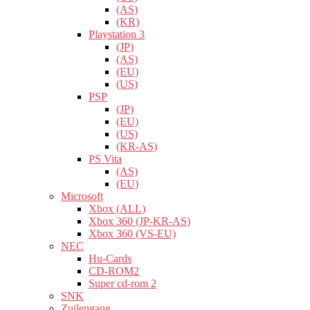
(AS)
(KR)
Playstation 3
(JP)
(AS)
(EU)
(US)
PSP
(JP)
(EU)
(US)
(KR-AS)
PS Vita
(AS)
(EU)
Microsoft
Xbox (ALL)
Xbox 360 (JP-KR-AS)
Xbox 360 (VS-EU)
NEC
Hu-Cards
CD-ROM2
Super cd-rom 2
SNK
Zuilengang