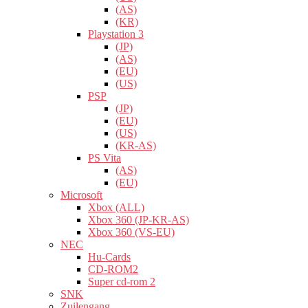
(AS)
(KR)
Playstation 3
(JP)
(AS)
(EU)
(US)
PSP
(JP)
(EU)
(US)
(KR-AS)
PS Vita
(AS)
(EU)
Microsoft
Xbox (ALL)
Xbox 360 (JP-KR-AS)
Xbox 360 (VS-EU)
NEC
Hu-Cards
CD-ROM2
Super cd-rom 2
SNK
Zuilengang