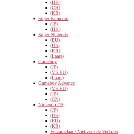
(HK)
(CH)
(KR)
Super Famicom
(JP)
(HK)
Super Nintendo
(EU)
(US)
(KR)
(Laars)
Gameboy
(JP)
(VS-EU)
(Laars)
Gameboy Advance
(VS-EU)
(JP)
(CN)
Nintendo DS
(JP)
(US)
(EU)
(KR)
Verzamelaar / Niet voor de Verkoop