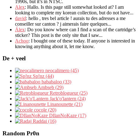
1990s
,
but it’s in NTSC
.
Alex
: Hallo.
Is this page still somewhat looked at
?
I am
looking to complete my korean collection
,
but do not have..
.
david
:
hello
,
tres bel article
!
aurais tu des adresses a me
conseiller sur canton
?
j aimerais faire quelques..
.
Álex
: Do you know where can I find a scan of the cartridge’s
sticker? This post is the only site that I saw...
Achoo
: I bought one of these today. If anyone is interested in
knowing anything about it, let me know.
De + veel
neocalimero (45)
Sp!nz (44)
bababaloo (33)
Ambseb (29)
Retroblogueur (25)
Jack'o'lantern (24)
Linanounette (21)
cocole (20)
DIlanNoKaze (17)
Raddai (16)
Random Pr0n