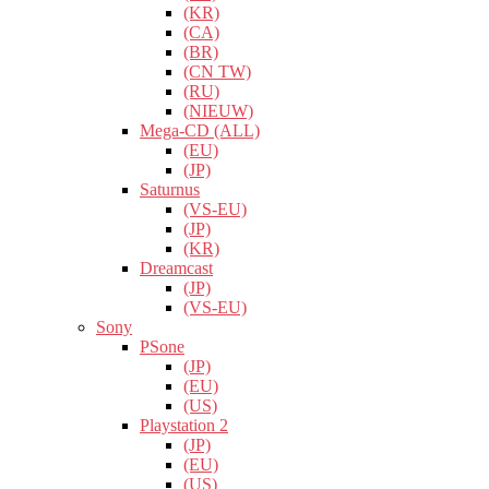
(KR)
(CA)
(BR)
(CN TW)
(RU)
(NIEUW)
Mega-CD (ALL)
(EU)
(JP)
Saturnus
(VS-EU)
(JP)
(KR)
Dreamcast
(JP)
(VS-EU)
Sony
PSone
(JP)
(EU)
(US)
Playstation 2
(JP)
(EU)
(US)