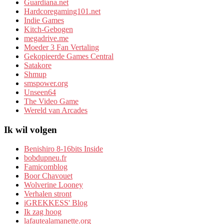
Guardiana.net
Hardcoregaming101.net
Indie Games
Kitch-Gebogen
megadrive.me
Moeder 3 Fan Vertaling
Gekopieerde Games Central
Satakore
Shmup
smspower.org
Unseen64
The Video Game
Wereld van Arcades
Ik wil volgen
Benishiro 8-16bits Inside
bobdupneu.fr
Famicomblog
Boor Chavouet
Wolverine Looney
Verhalen stront
iGREKKESS' Blog
Ik zag hoog
lafautealamanette.org