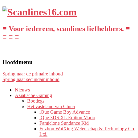
≡ Voor iedereen, scanlines liefhebbers. ≡
≡ ≡ ≡
Hoofdmenu
Spring naar de primaire inhoud
Spring naar secundair inhoud
Nieuws
Aziatische Gaming
Bootlegs
Het vasteland van China
iQue Game Boy Advance
iQue 3DS XL Edition Mario
Famiclone Sundance Kid
Fuzhou WaiXing Wetenschap & Technology Co.
Ltd.