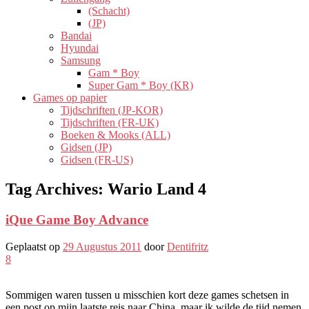
(Schacht)
(JP)
Bandai
Hyundai
Samsung
Gam * Boy
Super Gam * Boy (KR)
Games op papier
Tijdschriften (JP-KOR)
Tijdschriften (FR-UK)
Boeken & Mooks (ALL)
Gidsen (JP)
Gidsen (FR-US)
Tag Archives:
Wario Land 4
iQue Game Boy Advance
Geplaatst op
29 Augustus 2011
door
Dentifritz
8
Sommigen waren tussen u misschien kort deze games schetsen in
een post op mijn laatste reis naar China, maar ik wilde de tijd nemen