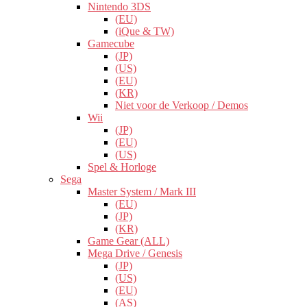
Nintendo 3DS
(EU)
(iQue & TW)
Gamecube
(JP)
(US)
(EU)
(KR)
Niet voor de Verkoop / Demos
Wii
(JP)
(EU)
(US)
Spel & Horloge
Sega
Master System / Mark III
(EU)
(JP)
(KR)
Game Gear (ALL)
Mega Drive / Genesis
(JP)
(US)
(EU)
(AS)