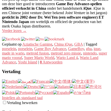
om deze hier goed te introduceren
Game Boy Advance-spellen
officieel verkocht in China
onder het handelsmerk
iQue
. iQue is
een Chinese joint venture (beter bekend
Joint Venture
in het jargon)
gesticht in 2002 door Dr. Wei Yen (een software engineer) ET
Nintendo Japan
om wettelijk en officieel de producten van het
merk Osaka Japan distribueren.
Verder lezen
→
Geplaatst op
Aziatische Gaming
,
China iQue
,
GBA
|
Tagged
porselein
,
porselein
,
Game Boy Advance
,
GameBoy
,
gba
,
ique
,
made in wario
,
metroid fusion
,
metroid zero missie
,
nintendo
,
super
mario vooraf
,
Super Mario World
,
Wario Land 4
,
Wario Land
Advance
,
Yoshi Island
|
8
Antwoorden
Vertaling
Instellen als standaard taal
Vertaling bewerken