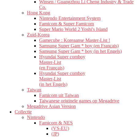
Winsen / Guangzhou Li Cheng Industry & Trade
Co.
Hong Kong
Nintendo Entertainment System
Famicom & Super Famicom
Super Mario World 2 Yoshi's Island
Zuid-Korea
Gamecube : Koreaanse Master-List !
Samsung Super Gam * boy (en Français)
Samsung Super Gam * boy (in het Engels)
Hyundai Super comboy
Master-List
(en Français)
Hyundai Super comboy
Master-List
(in het Engels)
Taiwan
Famicom uit Taiwan
Taiwanese originele games op Megadrive
Megadrive Asian Version
Collectie
Nintendo
Famicom & NES
(VS-EU)
(JP)