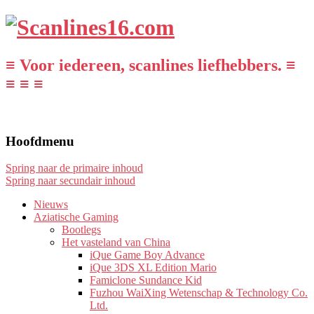
≡ Voor iedereen, scanlines liefhebbers. ≡
≡ ≡ ≡
Hoofdmenu
Spring naar de primaire inhoud
Spring naar secundair inhoud
Nieuws
Aziatische Gaming
Bootlegs
Het vasteland van China
iQue Game Boy Advance
iQue 3DS XL Edition Mario
Famiclone Sundance Kid
Fuzhou WaiXing Wetenschap & Technology Co.
Ltd.