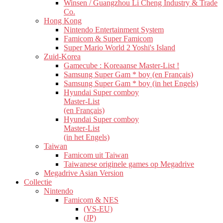
Winsen / Guangzhou Li Cheng Industry & Trade
Co.
Hong Kong
Nintendo Entertainment System
Famicom & Super Famicom
Super Mario World 2 Yoshi's Island
Zuid-Korea
Gamecube : Koreaanse Master-List !
Samsung Super Gam * boy (en Français)
Samsung Super Gam * boy (in het Engels)
Hyundai Super comboy
Master-List
(en Français)
Hyundai Super comboy
Master-List
(in het Engels)
Taiwan
Famicom uit Taiwan
Taiwanese originele games op Megadrive
Megadrive Asian Version
Collectie
Nintendo
Famicom & NES
(VS-EU)
(JP)