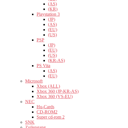
(AS)
(KR)
Playstation 3
(JP)
(AS)
(EU)
(US)
PSP
(JP)
(EU)
(US)
(KR-AS)
PS Vita
(AS)
(EU)
Microsoft
Xbox (ALL)
Xbox 360 (JP-KR-AS)
Xbox 360 (VS-EU)
NEC
Hu-Cards
CD-ROM2
Super cd-rom 2
SNK
Zuilengang