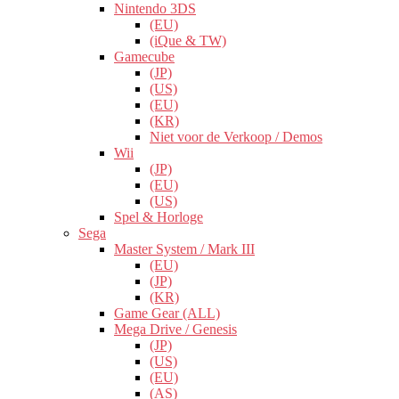
Nintendo 3DS
(EU)
(iQue & TW)
Gamecube
(JP)
(US)
(EU)
(KR)
Niet voor de Verkoop / Demos
Wii
(JP)
(EU)
(US)
Spel & Horloge
Sega
Master System / Mark III
(EU)
(JP)
(KR)
Game Gear (ALL)
Mega Drive / Genesis
(JP)
(US)
(EU)
(AS)