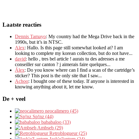
Laatste reacties
Dennis Tamayo
:
My country had the Mega Drive back in the
1990s
,
but it’s in NTSC
.
Alex
: Hallo.
Is this page still somewhat looked at
?
I am
looking to complete my korean collection
,
but do not have..
.
david
:
hello
,
tres bel article
!
aurais tu des adresses a me
conseiller sur canton
?
j aimerais faire quelques..
.
Álex
: Do you know where can I find a scan of the cartridge’s
sticker? This post is the only site that I saw...
Achoo
: I bought one of these today. If anyone is interested in
knowing anything about it, let me know.
De + veel
neocalimero (45)
Sp!nz (44)
bababaloo (33)
Ambseb (29)
Retroblogueur (25)
Jack'o'lantern (24)