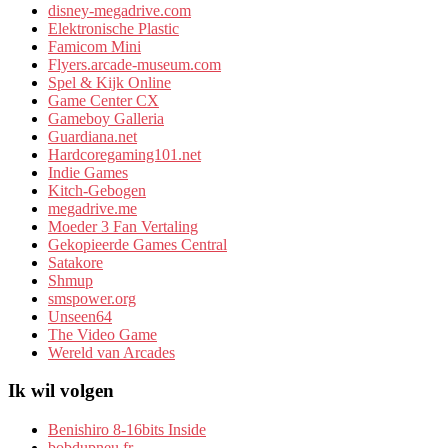
disney-megadrive.com
Elektronische Plastic
Famicom Mini
Flyers.arcade-museum.com
Spel & Kijk Online
Game Center CX
Gameboy Galleria
Guardiana.net
Hardcoregaming101.net
Indie Games
Kitch-Gebogen
megadrive.me
Moeder 3 Fan Vertaling
Gekopieerde Games Central
Satakore
Shmup
smspower.org
Unseen64
The Video Game
Wereld van Arcades
Ik wil volgen
Benishiro 8-16bits Inside
bobdupneu.fr