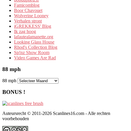
Famicomblog
Boor Chavouet
Wolverine Looney
Verhalen stront
iGREKKESS' Blog
Ik zag hoog
lafautealamanette.org
Looking Glass House
Rhod's Collection Blog
Sp!nz Show Room
Video Games Are Rad
88 mph
88 mph
BONUS !
Auteursrecht © 2011-2026 Scanlines16.com - Alle rechten
voorbehouden