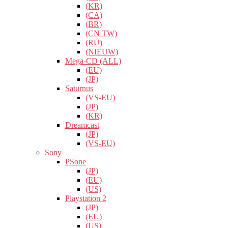
(KR)
(CA)
(BR)
(CN TW)
(RU)
(NIEUW)
Mega-CD (ALL)
(EU)
(JP)
Saturnus
(VS-EU)
(JP)
(KR)
Dreamcast
(JP)
(VS-EU)
Sony
PSone
(JP)
(EU)
(US)
Playstation 2
(JP)
(EU)
(US)