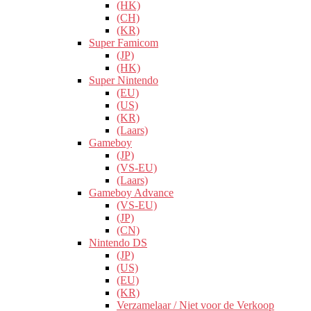
(HK)
(CH)
(KR)
Super Famicom
(JP)
(HK)
Super Nintendo
(EU)
(US)
(KR)
(Laars)
Gameboy
(JP)
(VS-EU)
(Laars)
Gameboy Advance
(VS-EU)
(JP)
(CN)
Nintendo DS
(JP)
(US)
(EU)
(KR)
Verzamelaar / Niet voor de Verkoop