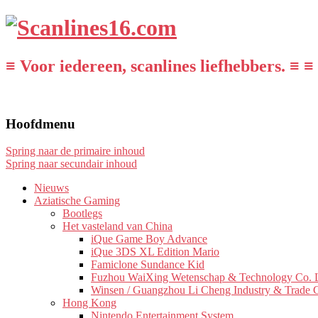
≡ Voor iedereen, scanlines liefhebbers. ≡ ≡
Hoofdmenu
Spring naar de primaire inhoud
Spring naar secundair inhoud
Nieuws
Aziatische Gaming
Bootlegs
Het vasteland van China
iQue Game Boy Advance
iQue 3DS XL Edition Mario
Famiclone Sundance Kid
Fuzhou WaiXing Wetenschap & Technology Co. L
Winsen / Guangzhou Li Cheng Industry & Trade 
Hong Kong
Nintendo Entertainment System