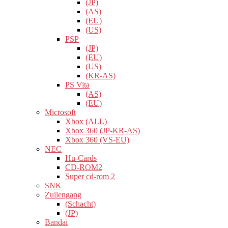
(JP)
(AS)
(EU)
(US)
PSP
(JP)
(EU)
(US)
(KR-AS)
PS Vita
(AS)
(EU)
Microsoft
Xbox (ALL)
Xbox 360 (JP-KR-AS)
Xbox 360 (VS-EU)
NEC
Hu-Cards
CD-ROM2
Super cd-rom 2
SNK
Zuilengang
(Schacht)
(JP)
Bandai