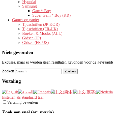
Hyundai
Samsung
Gam * Boy
Super Gam * Boy (KR)
Games op papier
Tijdschriften (JP-KOR)
Tijdschriften (FR-UK)
Boeken & Mooks (ALL)
Gidsen (JP)
Gidsen (FR-US)
Niets gevonden
Excuses, maar er werden geen resultaten gevonden voor de gevraagde 
Zoeken
Vertaling
Instellen als standaard taal
Vertaling bewerken
Zoek een spel (ex: mario)