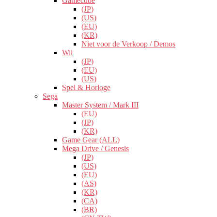
Gamecube
(JP)
(US)
(EU)
(KR)
Niet voor de Verkoop / Demos
Wii
(JP)
(EU)
(US)
Spel & Horloge
Sega
Master System / Mark III
(EU)
(JP)
(KR)
Game Gear (ALL)
Mega Drive / Genesis
(JP)
(US)
(EU)
(AS)
(KR)
(CA)
(BR)