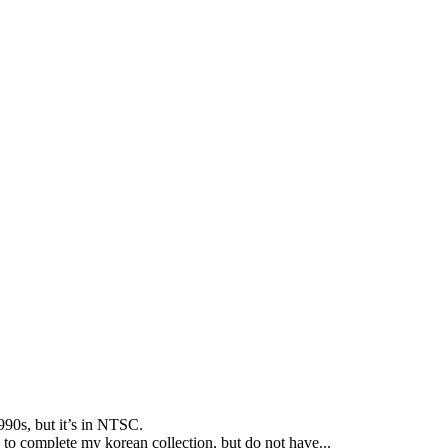
990s
,
but it’s in NTSC
.
 to complete my korean collection
,
but do not have..
.