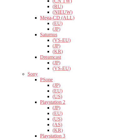
(CN TW)
(RU)
(NIEUW)
Mega-CD (ALL)
(EU)
(JP)
Saturnus
(VS-EU)
(JP)
(KR)
Dreamcast
(JP)
(VS-EU)
Sony
PSone
(JP)
(EU)
(US)
Playstation 2
(JP)
(EU)
(US)
(AS)
(KR)
Playstation 3