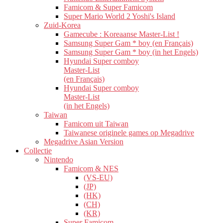
Famicom & Super Famicom
Super Mario World 2 Yoshi's Island
Zuid-Korea
Gamecube : Koreaanse Master-List !
Samsung Super Gam * boy (en Français)
Samsung Super Gam * boy (in het Engels)
Hyundai Super comboy
Master-List
(en Français)
Hyundai Super comboy
Master-List
(in het Engels)
Taiwan
Famicom uit Taiwan
Taiwanese originele games op Megadrive
Megadrive Asian Version
Collectie
Nintendo
Famicom & NES
(VS-EU)
(JP)
(HK)
(CH)
(KR)
Super Famicom