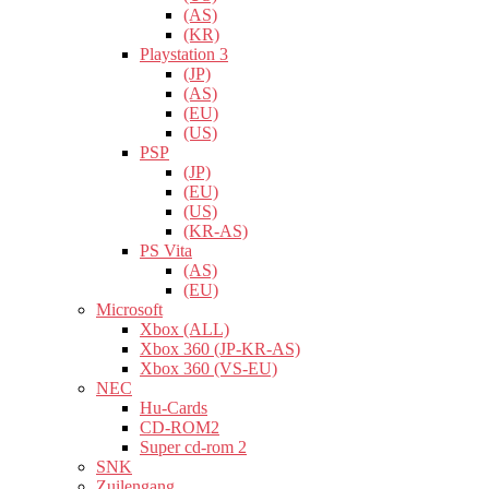
(AS)
(KR)
Playstation 3
(JP)
(AS)
(EU)
(US)
PSP
(JP)
(EU)
(US)
(KR-AS)
PS Vita
(AS)
(EU)
Microsoft
Xbox (ALL)
Xbox 360 (JP-KR-AS)
Xbox 360 (VS-EU)
NEC
Hu-Cards
CD-ROM2
Super cd-rom 2
SNK
Zuilengang