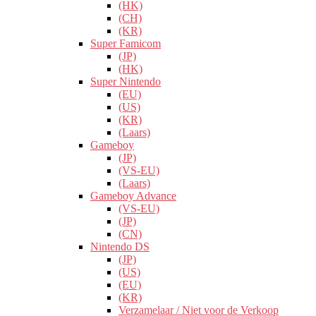
(HK)
(CH)
(KR)
Super Famicom
(JP)
(HK)
Super Nintendo
(EU)
(US)
(KR)
(Laars)
Gameboy
(JP)
(VS-EU)
(Laars)
Gameboy Advance
(VS-EU)
(JP)
(CN)
Nintendo DS
(JP)
(US)
(EU)
(KR)
Verzamelaar / Niet voor de Verkoop