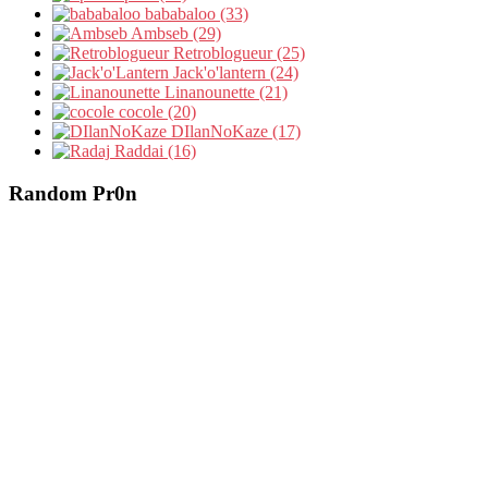
bababaloo (33)
Ambseb (29)
Retroblogueur (25)
Jack'o'lantern (24)
Linanounette (21)
cocole (20)
DIlanNoKaze (17)
Raddai (16)
Random Pr0n