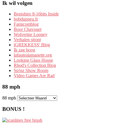
Ik wil volgen
Benishiro 8-16bits Inside
bobdupneu.fr
Famicomblog
Boor Chavouet
Wolverine Looney
Verhalen stront
iGREKKESS' Blog
Ik zag hoog
lafautealamanette.org
Looking Glass House
Rhod's Collection Blog
Sp!nz Show Room
Video Games Are Rad
88 mph
88 mph
BONUS !