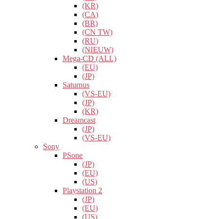
(KR)
(CA)
(BR)
(CN TW)
(RU)
(NIEUW)
Mega-CD (ALL)
(EU)
(JP)
Saturnus
(VS-EU)
(JP)
(KR)
Dreamcast
(JP)
(VS-EU)
Sony
PSone
(JP)
(EU)
(US)
Playstation 2
(JP)
(EU)
(US)