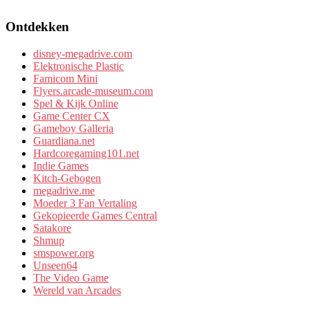
Ontdekken
disney-megadrive.com
Elektronische Plastic
Famicom Mini
Flyers.arcade-museum.com
Spel & Kijk Online
Game Center CX
Gameboy Galleria
Guardiana.net
Hardcoregaming101.net
Indie Games
Kitch-Gebogen
megadrive.me
Moeder 3 Fan Vertaling
Gekopieerde Games Central
Satakore
Shmup
smspower.org
Unseen64
The Video Game
Wereld van Arcades