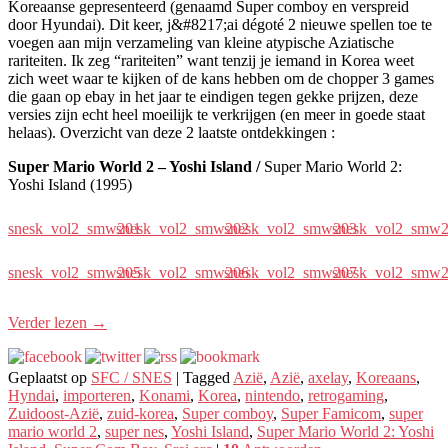
Koreaanse gepresenteerd (genaamd Super comboy en verspreid
door Hyundai). Dit keer, j&#8217;ai dégoté 2 nieuwe spellen toe te
voegen aan mijn verzameling van kleine atypische Aziatische
rariteiten. Ik zeg “rariteiten” want tenzij je iemand in Korea weet
zich weet waar te kijken of de kans hebben om de chopper 3 games
die gaan op ebay in het jaar te eindigen tegen gekke prijzen, deze
versies zijn echt heel moeilijk te verkrijgen (en meer in goede staat
helaas). Overzicht van deze 2 laatste ontdekkingen :
Super Mario World 2 – Yoshi Island /
Super Mario World 2:
Yoshi Island (1995)
snesk_vol2_smw201
snesk_vol2_smw202
snesk_vol2_smw203
snesk_vol2_smw
snesk_vol2_smw205
snesk_vol2_smw206
snesk_vol2_smw207
snesk_vol2_smw
Verder lezen
→
Geplaatst op
SFC / SNES
|
Tagged
Azië
,
Azië
,
axelay
,
Koreaans
,
Hyndai
,
importeren
,
Konami
,
Korea
,
nintendo
,
retrogaming
,
Zuidoost-Azië
,
zuid-korea
,
Super comboy
,
Super Famicom
,
super
mario world 2
,
super nes
,
Yoshi Island
,
Super Mario World 2: Yoshi