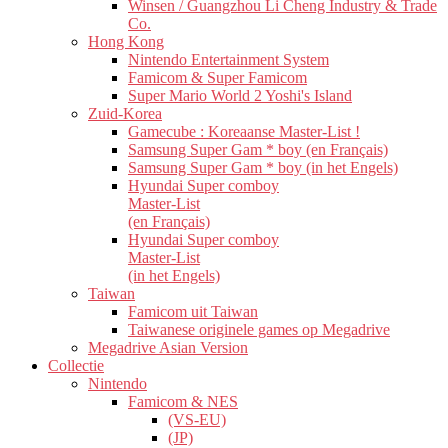
Winsen / Guangzhou Li Cheng Industry & Trade
Co.
Hong Kong
Nintendo Entertainment System
Famicom & Super Famicom
Super Mario World 2 Yoshi's Island
Zuid-Korea
Gamecube : Koreaanse Master-List !
Samsung Super Gam * boy (en Français)
Samsung Super Gam * boy (in het Engels)
Hyundai Super comboy
Master-List
(en Français)
Hyundai Super comboy
Master-List
(in het Engels)
Taiwan
Famicom uit Taiwan
Taiwanese originele games op Megadrive
Megadrive Asian Version
Collectie
Nintendo
Famicom & NES
(VS-EU)
(JP)