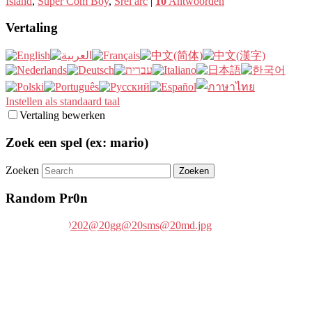
Island
,
Super Com Boy
,
Srei arc
|
10
Antwoorden
Vertaling
Instellen als standaard taal
Vertaling bewerken
Zoek een spel (ex: mario)
Zoeken
Random Pr0n