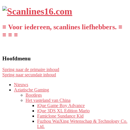
≡ Voor iedereen, scanlines liefhebbers. ≡
≡ ≡ ≡
Hoofdmenu
Spring naar de primaire inhoud
Spring naar secundair inhoud
Nieuws
Aziatische Gaming
Bootlegs
Het vasteland van China
iQue Game Boy Advance
iQue 3DS XL Edition Mario
Famiclone Sundance Kid
Fuzhou WaiXing Wetenschap & Technology Co.
Ltd.