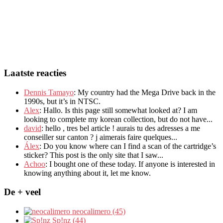
Laatste reacties
Dennis Tamayo
:
My country had the Mega Drive back in the
1990s
,
but it’s in NTSC
.
Alex
: Hallo.
Is this page still somewhat looked at
?
I am
looking to complete my korean collection
,
but do not have..
.
david
:
hello
,
tres bel article
!
aurais tu des adresses a me
conseiller sur canton
?
j aimerais faire quelques..
.
Álex
: Do you know where can I find a scan of the cartridge’s
sticker? This post is the only site that I saw...
Achoo
: I bought one of these today. If anyone is interested in
knowing anything about it, let me know.
De + veel
neocalimero (45)
Sp!nz (44)