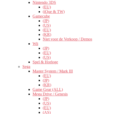
Nintendo 3DS
(EU)
(iQue & TW)
Gamecube
(JP)
(US)
(EU)
(KR)
Niet voor de Verkoop / Demos
Wii
(JP)
(EU)
(US)
Spel & Horloge
Sega
Master System / Mark III
(EU)
(JP)
(KR)
Game Gear (ALL)
Mega Drive / Genesis
(JP)
(US)
(EU)
(AS)