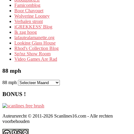
Famicomblog
Boor Chavouet
Wolverine Looney
Verhalen stront
iGREKKESS' Blog
Ik zag hoog
lafautealamanette.org
Looking Glass House
Rhod's Collection Blog
Sp!nz Show Room
Video Games Are Rad
88 mph
88 mph
BONUS !
Auteursrecht © 2011-2026 Scanlines16.com - Alle rechten
voorbehouden