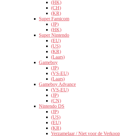
(HK)
(CH)
(KR)
Super Famicom
(JP)
(HK)
Super Nintendo
(EU)
(US)
(KR)
(Laars)
Gameboy
(JP)
(VS-EU)
(Laars)
Gameboy Advance
(VS-EU)
(JP)
(CN)
Nintendo DS
(JP)
(US)
(EU)
(KR)
Verzamelaar / Niet voor de Verkoop