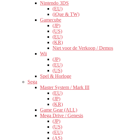
Nintendo 3DS
(EU)
(iQue & TW)
Gamecube
(JP)
(US)
(EU)
(KR)
Niet voor de Verkoop / Demos
Wii
(JP)
(EU)
(US)
Spel & Horloge
Sega
Master System / Mark III
(EU)
(JP)
(KR)
Game Gear (ALL)
Mega Drive / Genesis
(JP)
(US)
(EU)
(AS)