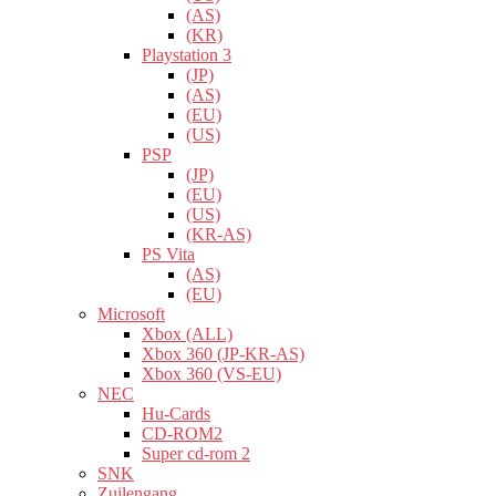
(AS)
(KR)
Playstation 3
(JP)
(AS)
(EU)
(US)
PSP
(JP)
(EU)
(US)
(KR-AS)
PS Vita
(AS)
(EU)
Microsoft
Xbox (ALL)
Xbox 360 (JP-KR-AS)
Xbox 360 (VS-EU)
NEC
Hu-Cards
CD-ROM2
Super cd-rom 2
SNK
Zuilengang