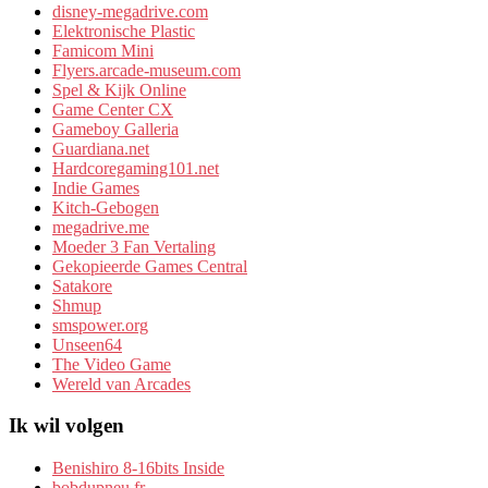
disney-megadrive.com
Elektronische Plastic
Famicom Mini
Flyers.arcade-museum.com
Spel & Kijk Online
Game Center CX
Gameboy Galleria
Guardiana.net
Hardcoregaming101.net
Indie Games
Kitch-Gebogen
megadrive.me
Moeder 3 Fan Vertaling
Gekopieerde Games Central
Satakore
Shmup
smspower.org
Unseen64
The Video Game
Wereld van Arcades
Ik wil volgen
Benishiro 8-16bits Inside
bobdupneu.fr