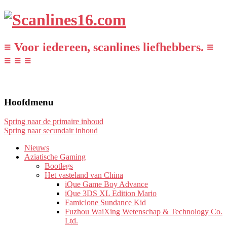
≡ Voor iedereen, scanlines liefhebbers. ≡
≡ ≡ ≡
Hoofdmenu
Spring naar de primaire inhoud
Spring naar secundair inhoud
Nieuws
Aziatische Gaming
Bootlegs
Het vasteland van China
iQue Game Boy Advance
iQue 3DS XL Edition Mario
Famiclone Sundance Kid
Fuzhou WaiXing Wetenschap & Technology Co.
Ltd.