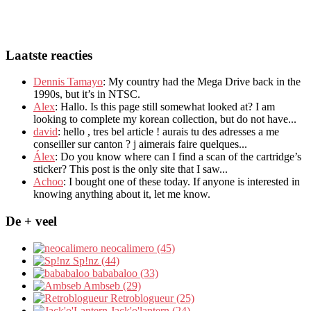
Laatste reacties
Dennis Tamayo
:
My country had the Mega Drive back in the
1990s
,
but it’s in NTSC
.
Alex
: Hallo.
Is this page still somewhat looked at
?
I am
looking to complete my korean collection
,
but do not have..
.
david
:
hello
,
tres bel article
!
aurais tu des adresses a me
conseiller sur canton
?
j aimerais faire quelques..
.
Álex
: Do you know where can I find a scan of the cartridge’s
sticker? This post is the only site that I saw...
Achoo
: I bought one of these today. If anyone is interested in
knowing anything about it, let me know.
De + veel
neocalimero (45)
Sp!nz (44)
bababaloo (33)
Ambseb (29)
Retroblogueur (25)
Jack'o'lantern (24)