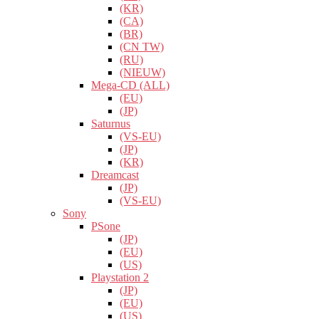
(KR)
(CA)
(BR)
(CN TW)
(RU)
(NIEUW)
Mega-CD (ALL)
(EU)
(JP)
Saturnus
(VS-EU)
(JP)
(KR)
Dreamcast
(JP)
(VS-EU)
Sony
PSone
(JP)
(EU)
(US)
Playstation 2
(JP)
(EU)
(US)