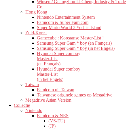
Winsen / Guangzhou Li Cheng Industry & Trade
Co.
Hong Kong
Nintendo Entertainment System
Famicom & Super Famicom
Super Mario World 2 Yoshi's Island
Zuid-Korea
Gamecube : Koreaanse Master-List !
Samsung Super Gam * boy (en Français)
Samsung Super Gam * boy (in het Engels)
Hyundai Super comboy
Master-List
(en Français)
Hyundai Super comboy
Master-List
(in het Engels)
Taiwan
Famicom uit Taiwan
Taiwanese originele games op Megadrive
Megadrive Asian Version
Collectie
Nintendo
Famicom & NES
(VS-EU)
(JP)