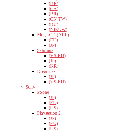
(KR)
(CA)
(BR)
(CN TW)
(RU)
(NIEUW)
Mega-CD (ALL)
(EU)
(JP)
Saturnus
(VS-EU)
(JP)
(KR)
Dreamcast
(JP)
(VS-EU)
Sony
PSone
(JP)
(EU)
(US)
Playstation 2
(JP)
(EU)
(US)