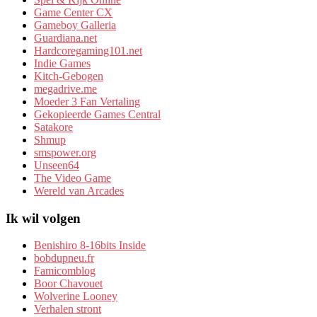
Game Center CX
Gameboy Galleria
Guardiana.net
Hardcoregaming101.net
Indie Games
Kitch-Gebogen
megadrive.me
Moeder 3 Fan Vertaling
Gekopieerde Games Central
Satakore
Shmup
smspower.org
Unseen64
The Video Game
Wereld van Arcades
Ik wil volgen
Benishiro 8-16bits Inside
bobdupneu.fr
Famicomblog
Boor Chavouet
Wolverine Looney
Verhalen stront