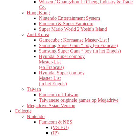
Winsen / Guangzhou Li Cheng Industry & Trade
Co.
Hong Kong
Nintendo Entertainment System
Famicom & Super Famicom
Super Mario World 2 Yoshi's Island
Zuid-Korea
Gamecube : Koreaanse Master-List !
Samsung Super Gam * boy (en Français)
Samsung Super Gam * boy (in het Engels)
Hyundai Super comboy
Master-List
(en Français)
Hyundai Super comboy
Master-List
(in het Engels)
Taiwan
Famicom uit Taiwan
Taiwanese originele games op Megadrive
Megadrive Asian Version
Collectie
Nintendo
Famicom & NES
(VS-EU)
(JP)