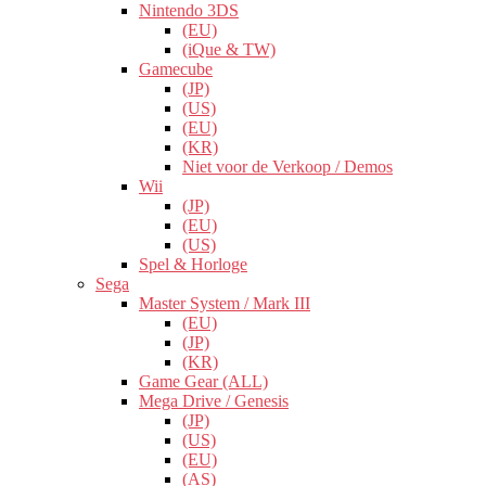
Nintendo 3DS
(EU)
(iQue & TW)
Gamecube
(JP)
(US)
(EU)
(KR)
Niet voor de Verkoop / Demos
Wii
(JP)
(EU)
(US)
Spel & Horloge
Sega
Master System / Mark III
(EU)
(JP)
(KR)
Game Gear (ALL)
Mega Drive / Genesis
(JP)
(US)
(EU)
(AS)