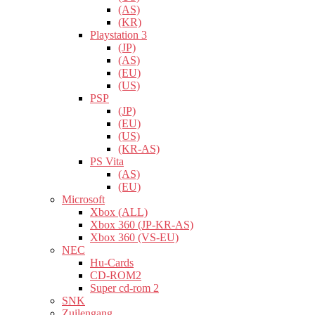
(AS)
(KR)
Playstation 3
(JP)
(AS)
(EU)
(US)
PSP
(JP)
(EU)
(US)
(KR-AS)
PS Vita
(AS)
(EU)
Microsoft
Xbox (ALL)
Xbox 360 (JP-KR-AS)
Xbox 360 (VS-EU)
NEC
Hu-Cards
CD-ROM2
Super cd-rom 2
SNK
Zuilengang