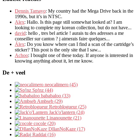
Dennis Tamayo
:
My country had the Mega Drive back in the
1990s
,
but it’s in NTSC
.
Alex
: Hallo.
Is this page still somewhat looked at
?
I am
looking to complete my korean collection
,
but do not have..
.
david
:
hello
,
tres bel article
!
aurais tu des adresses a me
conseiller sur canton
?
j aimerais faire quelques..
.
Álex
: Do you know where can I find a scan of the cartridge’s
sticker? This post is the only site that I saw...
Achoo
: I bought one of these today. If anyone is interested in
knowing anything about it, let me know.
De + veel
neocalimero (45)
Sp!nz (44)
bababaloo (33)
Ambseb (29)
Retroblogueur (25)
Jack'o'lantern (24)
Linanounette (21)
cocole (20)
DIlanNoKaze (17)
Raddai (16)