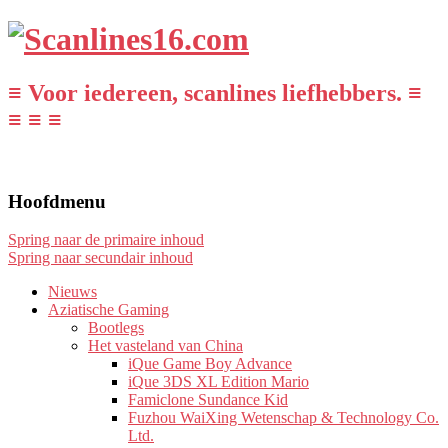
≡ Voor iedereen, scanlines liefhebbers. ≡
≡ ≡ ≡
Hoofdmenu
Spring naar de primaire inhoud
Spring naar secundair inhoud
Nieuws
Aziatische Gaming
Bootlegs
Het vasteland van China
iQue Game Boy Advance
iQue 3DS XL Edition Mario
Famiclone Sundance Kid
Fuzhou WaiXing Wetenschap & Technology Co.
Ltd.