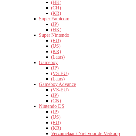
(HK)
(CH)
(KR)
Super Famicom
(JP)
(HK)
Super Nintendo
(EU)
(US)
(KR)
(Laars)
Gameboy
(JP)
(VS-EU)
(Laars)
Gameboy Advance
(VS-EU)
(JP)
(CN)
Nintendo DS
(JP)
(US)
(EU)
(KR)
Verzamelaar / Niet voor de Verkoop