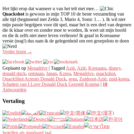
Het lijkt erop dat wanneer u van het telt niet mee…
Quackshot
is gewoon in mijn TOP 10 de beste verzameling van
alle tijd (beginnend met Zelda 3, Mario 4, Sonic 1… ). Ik wil niet
mijn passie begrijpen voor dit spel, maar het is een deel van degenen
die ik klaar over en zonder moe te worden, Ik weet uit mijn hoofd
en die ik zelfs niet meer leven verliezen! Ik graaf in Koreaanse
versie (nog!) dus nam ik de gelegenheid om een ​​groepsfoto te doen
Verder lezen
→
Geplaatst op
Megadrive
|
Tagged
Azië
,
Azië
,
Koreaans
,
disney
,
donald duck
,
ontstaan
,
Japan
,
Korea
,
Megadrive
,
quackshot
,
QuackShot Acteurs Donald Duck
,
sega
,
Zuidoost-Azië
,
zuid-korea
,
Schatten van I Love Donald Duck Georgië Koning
|
18
Antwoorden
Vertaling
Instellen als standaard taal