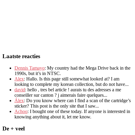
Laatste reacties
Dennis Tamayo
:
My country had the Mega Drive back in the
1990s
,
but it’s in NTSC
.
Alex
: Hallo.
Is this page still somewhat looked at
?
I am
looking to complete my korean collection
,
but do not have..
.
david
:
hello
,
tres bel article
!
aurais tu des adresses a me
conseiller sur canton
?
j aimerais faire quelques..
.
Álex
: Do you know where can I find a scan of the cartridge’s
sticker? This post is the only site that I saw...
Achoo
: I bought one of these today. If anyone is interested in
knowing anything about it, let me know.
De + veel