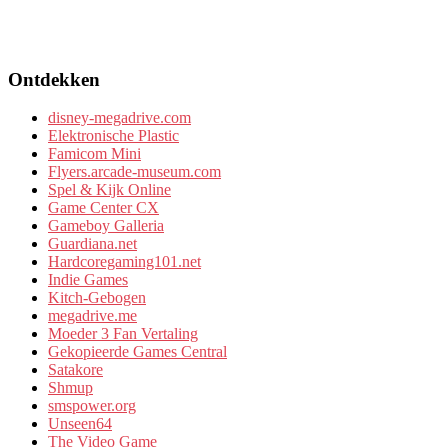
Ontdekken
disney-megadrive.com
Elektronische Plastic
Famicom Mini
Flyers.arcade-museum.com
Spel & Kijk Online
Game Center CX
Gameboy Galleria
Guardiana.net
Hardcoregaming101.net
Indie Games
Kitch-Gebogen
megadrive.me
Moeder 3 Fan Vertaling
Gekopieerde Games Central
Satakore
Shmup
smspower.org
Unseen64
The Video Game