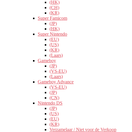
(HK)
(CH)
(KR)
Super Famicom
(JP)
(HK)
Super Nintendo
(EU)
(US)
(KR)
(Laars)
Gameboy
(JP)
(VS-EU)
(Laars)
Gameboy Advance
(VS-EU)
(JP)
(CN)
Nintendo DS
(JP)
(US)
(EU)
(KR)
Verzamelaar / Niet voor de Verkoop