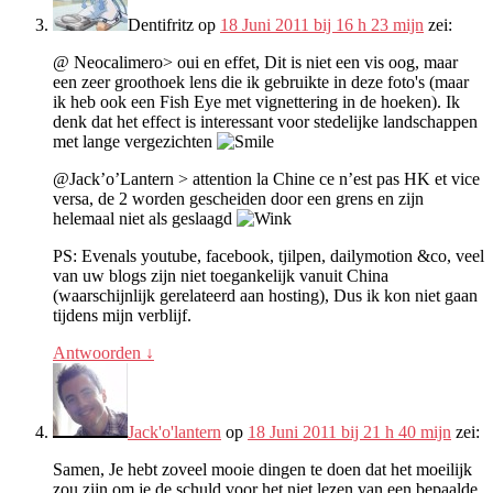
Dentifritz
op
18 Juni 2011 bij 16 h 23 mijn
zei:
@ Neocalimero> oui en effet, Dit is niet een vis oog, maar
een zeer groothoek lens die ik gebruikte in deze foto's (maar
ik heb ook een Fish Eye met vignettering in de hoeken). Ik
denk dat het effect is interessant voor stedelijke landschappen
met lange vergezichten
@Jack’o’Lantern > attention la Chine ce n’est pas HK et vice
versa
, de 2 worden gescheiden door een grens en zijn
helemaal niet als geslaagd
PS: Evenals youtube, facebook, tjilpen, dailymotion &co, veel
van uw blogs zijn niet toegankelijk vanuit China
(waarschijnlijk gerelateerd aan hosting), Dus ik kon niet gaan
tijdens mijn verblijf.
Antwoorden
↓
Jack'o'lantern
op
18 Juni 2011 bij 21 h 40 mijn
zei:
Samen, Je hebt zoveel mooie dingen te doen dat het moeilijk
zou zijn om je de schuld voor het niet lezen van een bepaalde