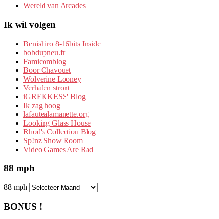
Wereld van Arcades
Ik wil volgen
Benishiro 8-16bits Inside
bobdupneu.fr
Famicomblog
Boor Chavouet
Wolverine Looney
Verhalen stront
iGREKKESS' Blog
Ik zag hoog
lafautealamanette.org
Looking Glass House
Rhod's Collection Blog
Sp!nz Show Room
Video Games Are Rad
88 mph
88 mph
BONUS !