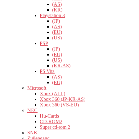
(AS)
(KR)
Playstation 3
(JP)
(AS)
(EU)
(US)
PSP
(JP)
(EU)
(US)
(KR-AS)
PS Vita
(AS)
(EU)
Microsoft
Xbox (ALL)
Xbox 360 (JP-KR-AS)
Xbox 360 (VS-EU)
NEC
Hu-Cards
CD-ROM2
Super cd-rom 2
SNK
Zuilengang