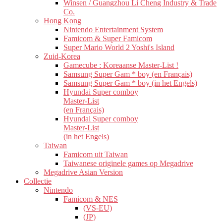
Winsen / Guangzhou Li Cheng Industry & Trade
Co.
Hong Kong
Nintendo Entertainment System
Famicom & Super Famicom
Super Mario World 2 Yoshi's Island
Zuid-Korea
Gamecube : Koreaanse Master-List !
Samsung Super Gam * boy (en Français)
Samsung Super Gam * boy (in het Engels)
Hyundai Super comboy
Master-List
(en Français)
Hyundai Super comboy
Master-List
(in het Engels)
Taiwan
Famicom uit Taiwan
Taiwanese originele games op Megadrive
Megadrive Asian Version
Collectie
Nintendo
Famicom & NES
(VS-EU)
(JP)