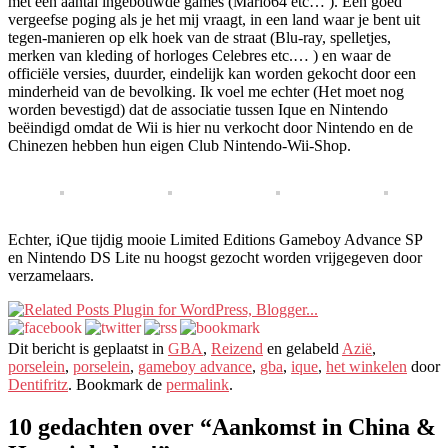
met een aantal ingebouwde games (Mario64 etc… ). Een goed
vergeefse poging als je het mij vraagt, in een land waar je bent uit
tegen-manieren op elk hoek van de straat (Blu-ray, spelletjes,
merken van kleding of horloges Celebres etc.… ) en waar de
officiële versies, duurder, eindelijk kan worden gekocht door een
minderheid van de bevolking. Ik voel me echter (Het moet nog
worden bevestigd) dat de associatie tussen Ique en Nintendo
beëindigd omdat de Wii is hier nu verkocht door Nintendo en de
Chinezen hebben hun eigen Club Nintendo-Wii-Shop.
Echter, iQue tijdig mooie Limited Editions Gameboy Advance SP
en Nintendo DS Lite nu hoogst gezocht worden vrijgegeven door
verzamelaars.
Dit bericht is geplaatst in
GBA
,
Reizend
en gelabeld
Azië
,
porselein
,
porselein
,
gameboy advance
,
gba
,
ique
,
het winkelen
door
Dentifritz
. Bookmark de
permalink
.
10 gedachten over “
Aankomst in China &