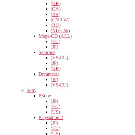
(KR)
(CA)
(BR)
(CN TW)
(RU)
(NIEUW)
Mega-CD (ALL)
(EU)
(JP)
Saturnus
(VS-EU)
(JP)
(KR)
Dreamcast
(JP)
(VS-EU)
Sony
PSone
(JP)
(EU)
(US)
Playstation 2
(JP)
(EU)
(US)