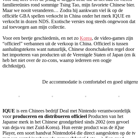
familiereünies rond sommige Tsing Tao, mijn favoriete Chinese bier.
Maar we nooit veranderen… Zodra hij aankwam viel ik op de
officiële GBA spellen verkocht in China onder het merk IQUE en
verkocht in dozen NDS. Exotische versies nog steeds ongewoon dat
zal toevoegen aan mijn collectie.
Voor een beetje geschiedenis, en net zo
Korea
, de video-games zijn
“officieel” verbannen uit de verkoop in China. Officieel is tussen
aanhalingstekens want natuurlijk, Chinese doorschakelen regel door
het importeren van producten uit de Verenigde Staten of Japan (en ik
heb het niet over de zo-cons, waarop iedereen een oogje
dichtknijpt).
De accommodatie is comfortabel en goed uitgerus
IQUE
is een Chinees bedrijf Deal met Nintendo verantwoordelijk
voor
produceren en distribueren officieel
Producten van het
Japanse merk in het Chinese grondgebied sinds 2002 (een gevoel
van deja-vu met Zuid-Korea). Hun eerste product was de iQue
Player, een soort handvat Nintendo64 die direct aangesloten op de tv