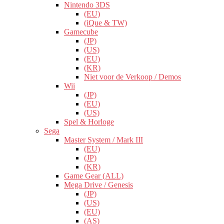
Nintendo 3DS
(EU)
(iQue & TW)
Gamecube
(JP)
(US)
(EU)
(KR)
Niet voor de Verkoop / Demos
Wii
(JP)
(EU)
(US)
Spel & Horloge
Sega
Master System / Mark III
(EU)
(JP)
(KR)
Game Gear (ALL)
Mega Drive / Genesis
(JP)
(US)
(EU)
(AS)