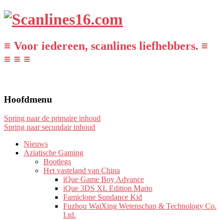
≡ Voor iedereen, scanlines liefhebbers. ≡
≡ ≡ ≡
Hoofdmenu
Spring naar de primaire inhoud
Spring naar secundair inhoud
Nieuws
Aziatische Gaming
Bootlegs
Het vasteland van China
iQue Game Boy Advance
iQue 3DS XL Edition Mario
Famiclone Sundance Kid
Fuzhou WaiXing Wetenschap & Technology Co.
Ltd.