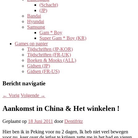
(Schacht)
(JP)
Bandai
Hyundai
Samsung
Gam * Boy
Super Gam * Boy (KR)
Games op papier
Tijdschriften (JP-KOR)
Tijdschriften (FR-UK)
Boeken & Mooks (ALL)
Gidsen (JP)
Gidsen (FR-US)
Bericht navigatie
←
Vorig
Volgende
→
Aankomst in China & Het winkelen !
Geplaatst op
18 Juni 2011
door
Dentifritz
Hier ben ik in Peking voor nu 2 dagen, Ik heb niet veel bewegen
voor nu, keer over de jetlag te krijgen zette me in het bad en vieren