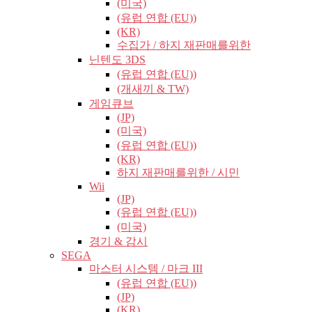
(미국)
(유럽​​ 연합 (EU))
(KR)
수집가 / 하지 재판매를위한
닌텐도 3DS
(유럽​​ 연합 (EU))
(개새끼 & TW)
게임큐브
(JP)
(미국)
(유럽​​ 연합 (EU))
(KR)
하지 재판매를위한 / 시민
Wii
(JP)
(유럽​​ 연합 (EU))
(미국)
경기 & 감시
SEGA
마스터 시스템 / 마크 III
(유럽​​ 연합 (EU))
(JP)
(KR)