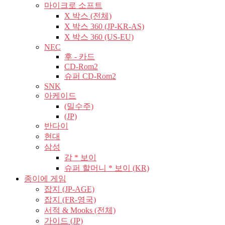
마이크로 소프트
X 박스 (전체)
X 박스 360 (JP-KR-AS)
X 박스 360 (US-EU)
NEC
후 - 카드
CD-Rom2
슈퍼 CD-Rom2
SNK
아케이드
(밀수주)
(JP)
반다이
현대
삼성
감 * 보이
슈퍼 할머니 * 보이 (KR)
종이에 게임
잡지 (JP-AGE)
잡지 (FR-영국)
서적 & Mooks (전체)
가이드 (JP)