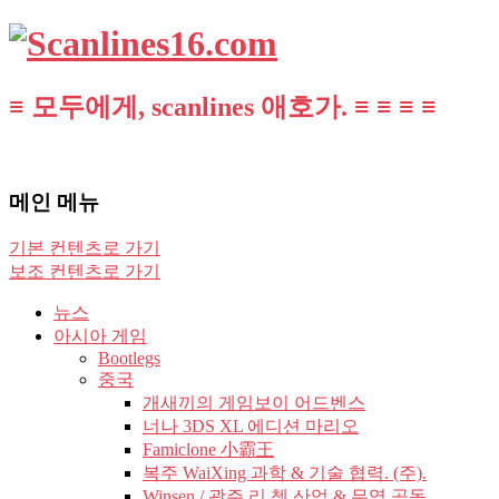
≡ 모두에게, scanlines 애호가. ≡ ≡ ≡ ≡
메인 메뉴
기본 컨텐츠로 가기
보조 컨텐츠로 가기
뉴스
아시아 게임
Bootlegs
중국
개새끼의 게임보이 어드벤스
너나 3DS XL 에디션 마리오
Famiclone 小霸王
복주 WaiXing 과학 & 기술 협력. (주).
Winsen / 광주 리 쳉 산업 & 무역 공동.