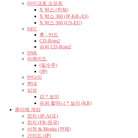
마이크로 소프트
X 박스 (전체)
X 박스 360 (JP-KR-AS)
X 박스 360 (US-EU)
NEC
후 - 카드
CD-Rom2
슈퍼 CD-Rom2
SNK
아케이드
(밀수주)
(JP)
반다이
현대
삼성
감 * 보이
슈퍼 할머니 * 보이 (KR)
종이에 게임
잡지 (JP-AGE)
잡지 (FR-영국)
서적 & Mooks (전체)
가이드 (JP)