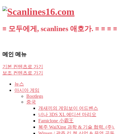
≡ 모두에게, scanlines 애호가. ≡ ≡ ≡ ≡
메인 메뉴
기본 컨텐츠로 가기
보조 컨텐츠로 가기
뉴스
아시아 게임
Bootlegs
중국
개새끼의 게임보이 어드벤스
너나 3DS XL 에디션 마리오
Famiclone 小霸王
복주 WaiXing 과학 & 기술 협력. (주).
Winsen / 광주 리 쳉 산업 & 무역 공동.