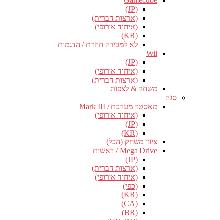
Gamecube
(JP)
(ארצות הברית)
(איחוד אירופי)
(KR)
לא למכירה חוזרת / הדגמות
Wii
(JP)
(איחוד אירופי)
(ארצות הברית)
משחק & לצפות
סגה
מאסטר מערכת / Mark III
(איחוד אירופי)
(JP)
(KR)
ציוד משחק (הכל)
Mega Drive / ראשית
(JP)
(ארצות הברית)
(איחוד אירופי)
(כפי)
(KR)
(CA)
(BR)