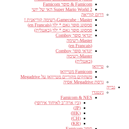
Famicom & סופר Famicom
Super Mario World 2 האי של יושי
דרום קוריאה
Gamecube : Master-רשימה קוריאנית !
סמסונג סופר גאם * ילד (en Français)
סמסונג סופר גאם * ילד (באנגלית)
יונדאי סופר Comboy
Master-רשימה
(en Français)
יונדאי סופר Comboy
Master-רשימה
(באנגלית)
טייוואן
Famicom מטייוואן
משחקים מקוריים מטייוואן על Megadrive
גרסת Megadrive אסיה
גבייה
נינטנדו
Famicom & NES
(בין ארה"ב לאיחוד אירופי)
(JP)
(HK)
(CH)
(KR)
סופר Famicom