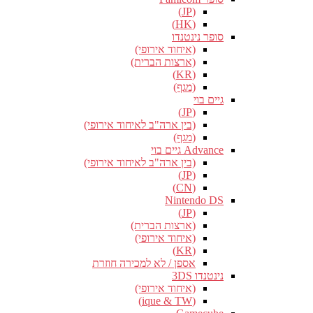
(JP)
(HK)
סופר נינטנדו
(איחוד אירופי)
(ארצות הברית)
(KR)
(מגף)
גיים בוי
(JP)
(בין ארה"ב לאיחוד אירופי)
(מגף)
Advance גיים בוי
(בין ארה"ב לאיחוד אירופי)
(JP)
(CN)
Nintendo DS
(JP)
(ארצות הברית)
(איחוד אירופי)
(KR)
אספן / לא למכירה חוזרת
נינטנדו 3DS
(איחוד אירופי)
(ique & TW)