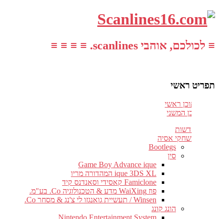
≡ לכולכם, אוהבי scanlines. ≡ ≡ ≡ ≡
תפריט ראשי
עבור לתוכן ראשי
דלג לתוכן המשני
חדשות
משחקי אסיה
Bootlegs
סין
Game Boy Advance ique
ique 3DS XL המהדורה מריו
Famiclone קאסידי וסאנדנס קיד
פוז WaiXing מדע & הטכנולוגיה Co. בע"מ.
Winsen / תעשיית גואנגזו לי צ'נג & מסחר Co.
הונג קונג
Nintendo Entertainment System