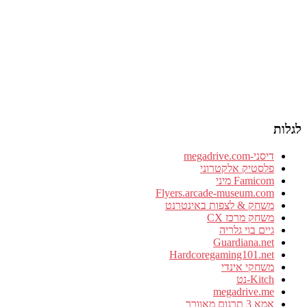
לגלות
דיסני-megadrive.com
פלסטיק אלקטרוני
Famicom מיני
Flyers.arcade-museum.com
משחק & לצפות באינטרנט
משחק מרכז CX
גיים בוי גלריה
Guardiana.net
Hardcoregaming101.net
משחקי אינדי
Kitch-נט
megadrive.me
אמא 3 תרגום מאוורר