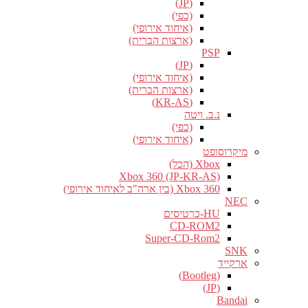
(JP)
(כפי)
(איחוד אירופי)
(ארצות הברית)
PSP
(JP)
(איחוד אירופי)
(ארצות הברית)
(KR-AS)
נ.ב. ויטה
(כפי)
(איחוד אירופי)
מיקרוסופט
Xbox (הכל)
Xbox 360 (JP-KR-AS)
Xbox 360 (בין ארה"ב לאיחוד אירופי)
NEC
HU-כרטיסים
CD-ROM2
Super-CD-Rom2
SNK
ארקייד
(Bootleg)
(JP)
Bandai