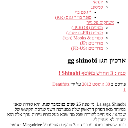
יונדאי
סמסונג
* גאם בוי
סופר בוי * גאם (KR)
משחקים על נייר
מגזינים (JP-KOR)
מגזינים (FR-בריטניה)
ספרים & Mooks (הכל)
מדריכים (JP)
מדריכים (FR-US)
ארכיון תג:
gg shinobi
סגה : 3 החדש באוסף Shinobi !
פורסם ב
30 אוגוסט 2012
על ידי
Dentifritz
1
La saga Shinobi, מי פונה
25 שנים בנובמבר שנה
, היא סדרה שאני
במיוחד מאז הפרק הראשון שלה במערכה השני לגרסת הקיטש של
שבתאי. אני חייב להודות שכל מה שבא בעקבותיו ניירות ערך אלה הוא
יחסית לא מעניין לי.
ברור שהטוב ביותר עבורי הם 3 פרקים הופיעו על Megadrive :
סופר