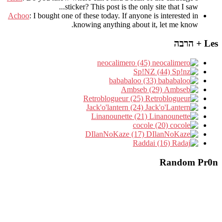
sticker? This post is the only site that I saw...
Achoo
: I bought one of these today. If anyone is interested in
knowing anything about it, let me know.
Les + הרבה
neocalimero (45)
Sp!NZ (44)
bababaloo (33)
Ambseb (29)
Retroblogueur (25)
Jack'o'lantern (24)
Linanounette (21)
cocole (20)
DIlanNoKaze (17)
Raddai (16)
Random Pr0n