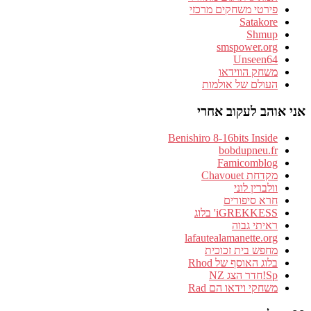
פירטי משחקים מרכזי
Satakore
Shmup
smspower.org
Unseen64
משחק הווידאו
העולם של אולמות
אני אוהב לעקוב אחרי
Benishiro 8-16bits Inside
bobdupneu.fr
Famicomblog
מקדחת Chavouet
וולברין לוני
חרא סיפורים
iGREKKESS' בלוג
ראיתי גבוה
lafautealamanette.org
מחפש בית זכוכית
בלוג האוסף של Rhod
Sp!חדר הצג NZ
משחקי וידאו הם Rad