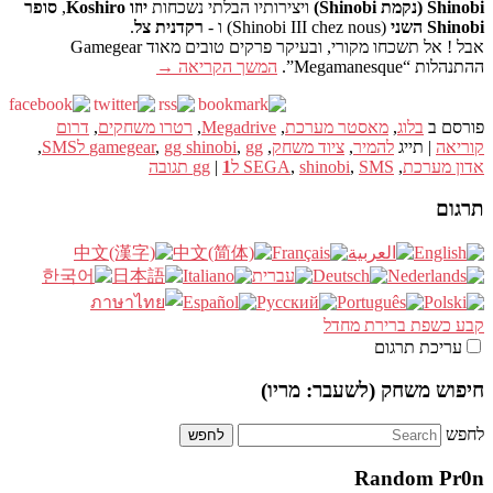
Shinobi (נקמת Shinobi)
ויצירותיו הבלתי נשכחות
יוזו Koshiro
,
סופר
Shinobi השני
(Shinobi III chez nous) ו -
רקדנית צל
.
אבל ! אל תשכחו מקורי, ובעיקר פרקים טובים מאוד Gamegear
ההתנהלות “Megamanesque”.
המשך הקריאה
→
פורסם ב
בלוג
,
מאסטר מערכת
,
Megadrive
,
רטרו משחקים
,
דרום
קוריאה
|
תייג
להמיר
,
ציוד משחק
,
gg לSMS
,
gg shinobi
,
gamegear
,
אדון מערכת
,
SMS לgg
,
shinobi
,
SEGA
1
|
תגובה
תרגום
קבע כשפת ברירת מחדל
עריכת תרגום
חיפוש משחק (לשעבר: מריו)
לחפש
Random Pr0n