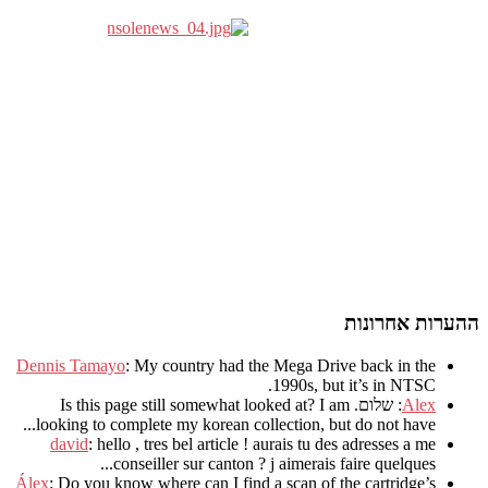
ההערות אחרונות
Dennis Tamayo
:
My country had the Mega Drive back in the
.
1990s
,
but it’s in NTSC
Alex
: שלום.
I am
?
Is this page still somewhat looked at
.
looking to complete my korean collection
,
but do not have..
david
:
hello
,
tres bel article
!
aurais tu des adresses a me
.
conseiller sur canton
?
j aimerais faire quelques..
Álex
: Do you know where can I find a scan of the cartridge’s