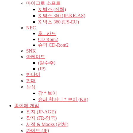
마이크로 소프트
X 박스 (전체)
X 박스 360 (JP-KR-AS)
X 박스 360 (US-EU)
NEC
후 - 카드
CD-Rom2
슈퍼 CD-Rom2
SNK
아케이드
(밀수주)
(JP)
반다이
현대
삼성
감 * 보이
슈퍼 할머니 * 보이 (KR)
종이에 게임
잡지 (JP-AGE)
잡지 (FR-영국)
서적 & Mooks (전체)
가이드 (JP)