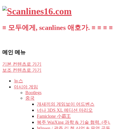
≡ 모두에게, scanlines 애호가. ≡ ≡ ≡ ≡
메인 메뉴
기본 컨텐츠로 가기
보조 컨텐츠로 가기
뉴스
아시아 게임
Bootlegs
중국
개새끼의 게임보이 어드벤스
너나 3DS XL 에디션 마리오
Famiclone 小霸王
복주 WaiXing 과학 & 기술 협력. (주).
Winsen / 광주 리 쳉 산업 & 무역 공동.