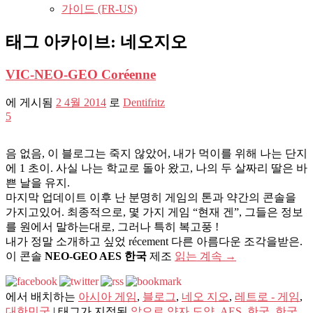
가이드 (FR-US)
태그 아카이브:
네오지오
VIC-NEO-GEO Coréenne
에 게시됨
2 4월 2014
로
Dentifritz
5
음 없음, 이 블로그는 죽지 않았어, 내가 먹이를 위해 나는 단지
에 1 초이. 사실 나는 학교로 돌아 왔고, 나의 두 살짜리 딸은 바
쁜 날을 유지.
마지막 업데이트 이후 난 분명히 게임의 톤과 약간의 콘솔을
가지고있어. 최종적으로, 몇 가지 게임 “현재 겐”, 그들은 정보
를 원에서 말하는대로, 그러나 특히 복고풍 !
내가 정말 소개하고 싶었 récement 다른 아름다운 조각을받은.
이 콘솔
NEO-GEO AES 한국
제조
읽는 계속
→
에서 배치하는
아시아 게임
,
블로그
,
네오 지오
,
레트로 - 게임
,
대한민국
|
태그가 지정된
앞으로 양자 도약
,
AES
,
한국
,
한국
,