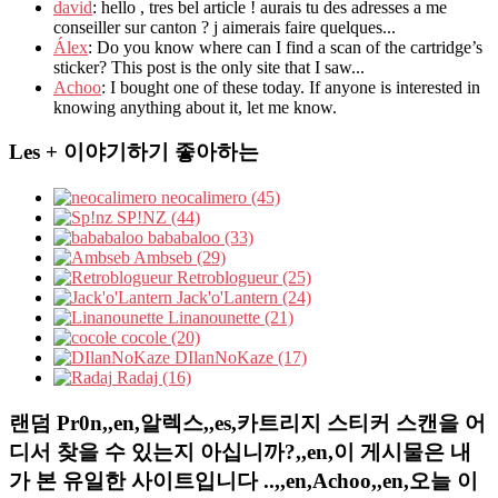
david
: hello , tres bel article ! aurais tu des adresses a me
conseiller sur canton ? j aimerais faire quelques...
Álex
: Do you know where can I find a scan of the cartridge’s
sticker? This post is the only site that I saw...
Achoo
: I bought one of these today. If anyone is interested in
knowing anything about it, let me know.
Les + 이야기하기 좋아하는
neocalimero (45)
SP!NZ (44)
bababaloo (33)
Ambseb (29)
Retroblogueur (25)
Jack'o'Lantern (24)
Linanounette (21)
cocole (20)
DIlanNoKaze (17)
Radaj (16)
랜덤 Pr0n,,en,알렉스,,es,카트리지 스티커 스캔을 어
디서 찾을 수 있는지 아십니까?,,en,이 게시물은 내
가 본 유일한 사이트입니다 ..,,en,Achoo,,en,오늘 이