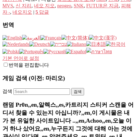
MVS
,
신 지리
,
네오 지오
,
neogeo
,
SNK
,
FUTUR은 지금
,
피해
자 -
,
네오지오
|
5
답글
번역
기본 언어로 설정
번역을 편집합니다
게임 검색 (이전: 마리오)
검색
랜덤 Pr0n,,en,알렉스,,es,카트리지 스티커 스캔을 어
디서 찾을 수 있는지 아십니까?,,en,이 게시물은 내
가 본 유일한 사이트입니다 ..,,en,Achoo,,en,오늘 이
거 하나 샀어요,,en,누구든지 그것에 대해 아는 것에
관심이 있다면,,en,알려주세요,,en,트위터,,en,내