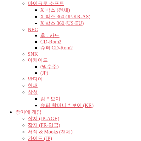
마이크로 소프트
X 박스 (전체)
X 박스 360 (JP-KR-AS)
X 박스 360 (US-EU)
NEC
후 - 카드
CD-Rom2
슈퍼 CD-Rom2
SNK
아케이드
(밀수주)
(JP)
반다이
현대
삼성
감 * 보이
슈퍼 할머니 * 보이 (KR)
종이에 게임
잡지 (JP-AGE)
잡지 (FR-영국)
서적 & Mooks (전체)
가이드 (JP)