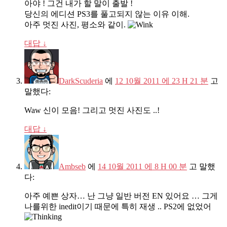
아야 ! 그건 내가 할 말이 출발 !
당신의 에디션 PS3를 풀고되지 않는 이유 이해.
아주 멋진 사진, 평소와 같이.
대답
↓
DarkScuderia
에
12 10월 2011 에 23 H 21 분
고
말했다:
Waw 신이 모음! 그리고 멋진 사진도 ..!
대답
↓
Ambseb
에
14 10월 2011 에 8 H 00 분
고 말했
다:
아주 예쁜 상자… 난 그냥 일반 버전 EN 있어요 … 그게
나를위한 inedit이기 때문에 특히 재생 .. PS2에 없었어