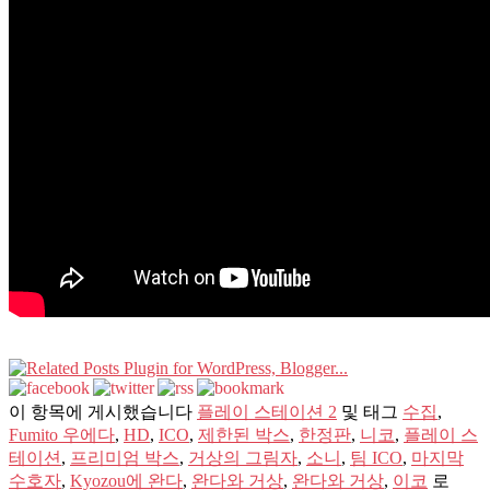
이 항목에 게시했습니다
플레이 스테이션 2
및 태그
수집
,
Fumito 우에다
,
HD
,
ICO
,
제한된 박스
,
한정판
,
니코
,
플레이 스
테이션
,
프리미엄 박스
,
거상의 그림자
,
소니
,
팀 ICO
,
마지막
수호자
,
Kyozou에 완다
,
완다와 거상
,
완다와 거상
,
이코
로