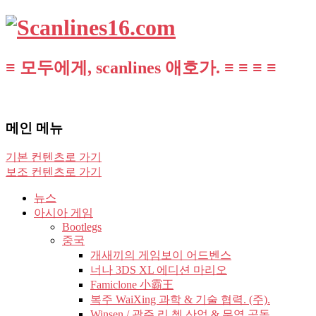
≡ 모두에게, scanlines 애호가. ≡ ≡ ≡ ≡
메인 메뉴
기본 컨텐츠로 가기
보조 컨텐츠로 가기
뉴스
아시아 게임
Bootlegs
중국
개새끼의 게임보이 어드벤스
너나 3DS XL 에디션 마리오
Famiclone 小霸王
복주 WaiXing 과학 & 기술 협력. (주).
Winsen / 광주 리 쳉 산업 & 무역 공동.