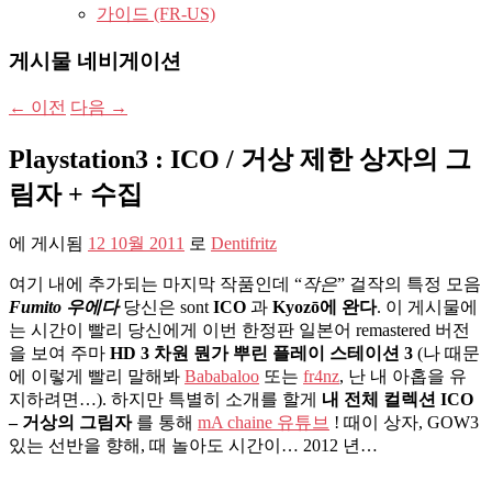
가이드 (FR-US)
게시물 네비게이션
←
이전
다음
→
Playstation3 : ICO / 거상 제한 상자의 그
림자 + 수집
에 게시됨
12 10월 2011
로
Dentifritz
여기 내에 추가되는 마지막 작품인데 “
작은
” 걸작의 특정 모음
Fumito 우에다
당신은 sont
ICO
과
Kyozō에 완다
. 이 게시물에
는 시간이 빨리 당신에게 이번 한정판 일본어 remastered 버전
을 보여 주마
HD 3 차원 뭔가 뿌린 플레이 스테이션 3
(나 때문
에 이렇게 빨리 말해봐
Bababaloo
또는
fr4nz
, 난 내 아홉을 유
지하려면…). 하지만 특별히 소개를 할게
내 전체 컬렉션 ICO
– 거상의 그림자
를 통해
mA chaine 유튜브
! 때이 상자, GOW3
있는 선반을 향해, 때 놀아도 시간이… 2012 년…