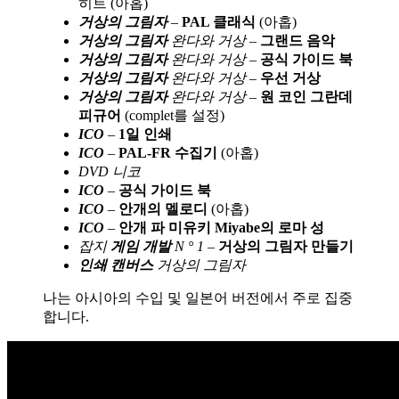
히트 (아홉)
거상의 그림자
–
PAL 클래식
(아홉)
거상의 그림자
완다와 거상 –
그랜드 음악
거상의 그림자
완다와 거상 –
공식 가이드 북
거상의 그림자
완다와 거상 –
우선 거상
거상의 그림자
완다와 거상 –
원 코인 그란데
피규어
(complet를 설정)
ICO
–
1일 인쇄
ICO
–
PAL-FR 수집기
(아홉)
DVD 니코
ICO
–
공식 가이드 북
ICO
–
안개의 멜로디
(아홉)
ICO
–
안개 파 미유키 Miyabe의 로마 성
잡지
게임 개발
N ° 1 –
거상의 그림자 만들기
인쇄 캔버스
거상의 그림자
나는 아시아의 수입 및 일본어 버전에서 주로 집중
합니다.