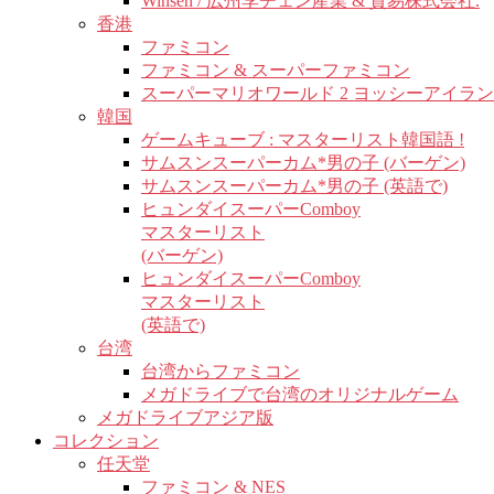
Winsen / 広州李チェン産業 & 貿易株式会社.
香港
ファミコン
ファミコン & スーパーファミコン
スーパーマリオワールド 2 ヨッシーアイラ
韓国
ゲームキューブ : マスターリスト韓国語 !
サムスンスーパーカム*男の子 (バーゲン)
サムスンスーパーカム*男の子 (英語で)
ヒュンダイスーパーComboy
マスターリスト
(バーゲン)
ヒュンダイスーパーComboy
マスターリスト
(英語で)
台湾
台湾からファミコン
メガドライブで台湾のオリジナルゲーム
メガドライブアジア版
コレクション
任天堂
ファミコン & NES