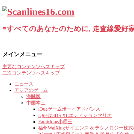
≡すべてのあなたのために, 走査線愛好家
メインメニュー
主要なコンテンツへスキップ
二次コンテンツへスキップ
ニュース
アジアのゲーム
海賊版
中国本土
iQueゲームボーイアドバンス
iQueは3DS XLエディションマリオ
Famiclone小霸王
福州WaiXingサイエンス & テクノロジー株式