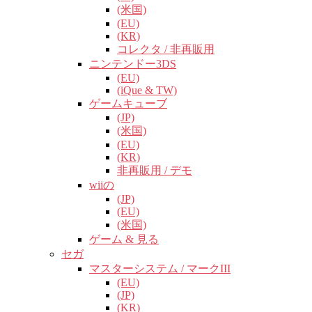
(米国)
(EU)
(KR)
コレクタ / 非再販用
ニンテンドー3DS
(EU)
(iQue & TW)
ゲームキューブ
(JP)
(米国)
(EU)
(KR)
非再販用 / デモ
wiiの
(JP)
(EU)
(米国)
ゲーム & 見る
セガ
マスターシステム / マークIII
(EU)
(JP)
(KR)