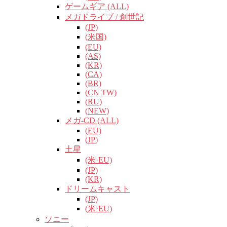
ゲームギア (ALL)
メガドライブ / 創世記
(JP)
(米国)
(EU)
(AS)
(KR)
(CA)
(BR)
(CN TW)
(RU)
(NEW)
メガ-CD (ALL)
(EU)
(JP)
土星
(米·EU)
(JP)
(KR)
ドリームキャスト
(JP)
(米·EU)
ソニー