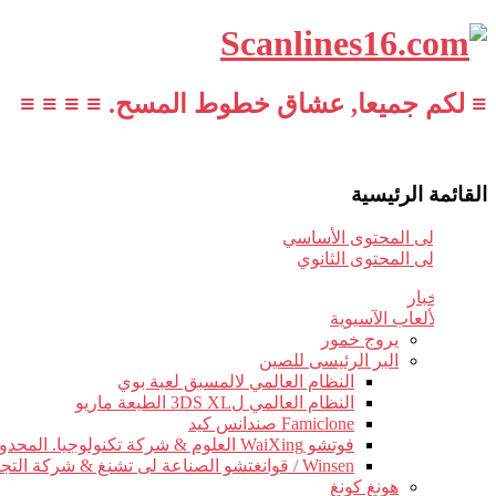
≡ لكم جميعا, عشاق خطوط المسح. ≡ ≡ ≡ ≡
القائمة الرئيسية
تخطي إلى المحتوى الأساسي
تخطي إلى المحتوى الثانوي
أخبار
الألعاب الآسيوية
يروج خمور
البر الرئيسى للصين
النظام العالمي لالمسبق لعبة بوي
النظام العالمي ل3DS XL الطبعة ماريو
Famiclone صندانس كيد
فوتشو WaiXing العلوم & شركة تكنولوجيا. المحدودة.
Winsen / قوانغتشو الصناعة لى تشنغ & شركة التجارة.
هونغ كونغ