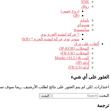
SNK
رواق
(روج خمور)
(JP)
بانداي
هيونداي
سامسونج
* حركة اتشيه الحرة بوي
سوبر بوي حركة اتشيه الحرة * (KR)
ألعاب على ورق
المجلات (JP-KOR)
المجلات (FR-UK)
كتب & Mooks (ALL)
أدلة (JP)
أدلة (FR-US)
العثور على أي شيء
اعتذارات, لكن لم يتم العثور على نتائج لطلب الأرشيف. ربما سوف تس
البحث
ترجمة