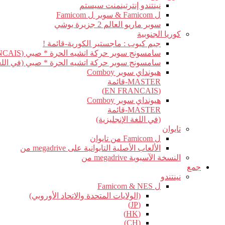
نينتندو إنترتينمنت سيستم
ل Famicom & سوبر ل Famicom
سوبر ماريو العالم 2 جزيرة يوشي
كوريا الجنوبية
جيم كيوب : ماجستير الكورية-قائمة !
سامسونج سوبر حركة اتشيه الحرة * صبي (EN FRANCAIS)
سامسونج سوبر حركة اتشيه الحرة * صبي (في اللغة 
هيونداي سوبر Comboy
MASTER-قائمة
(EN FRANCAIS)
هيونداي سوبر Comboy
MASTER-قائمة
(في اللغة الإنجليزية)
تايوان
ل Famicom من تايوان
الألعاب الأصلية التايوانية على megadrive من
النسخة الآسيوية megadrive من
جمع
نينتندو
ل Famicom & NES
(الولايات المتحدة والاتحاد الأوروبي)
(JP)
(HK)
(CH)