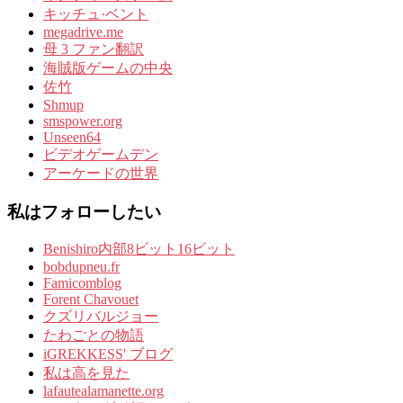
キッチュ·ベント
megadrive.me
母 3 ファン翻訳
海賊版ゲームの中央
佐竹
Shmup
smspower.org
Unseen64
ビデオゲームデン
アーケードの世界
私はフォローしたい
Benishiro内部8ビット16ビット
bobdupneu.fr
Famicomblog
Forent Chavouet
クズリバルジョー
たわごとの物語
iGREKKESS' ブログ
私は高を見た
lafautealamanette.org