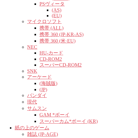
PSヴィータ
(AS)
(EU)
マイクロソフト
携帯 (ALL)
携帯 360 (JP-KR-AS)
携帯 360 (米·EU)
NEC
HU-カード
CD-ROM2
スーパーCD-ROM2
SNK
アーケード
(海賊版)
(JP)
バンダイ
現代
サムスン
GAM *ボーイ
スーパーカム*ボーイ (KR)
紙の上のゲーム
雑誌 (JP-AGE)