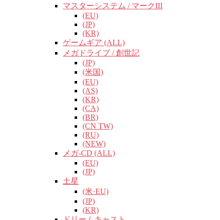
マスターシステム / マークIII
(EU)
(JP)
(KR)
ゲームギア (ALL)
メガドライブ / 創世記
(JP)
(米国)
(EU)
(AS)
(KR)
(CA)
(BR)
(CN TW)
(RU)
(NEW)
メガ-CD (ALL)
(EU)
(JP)
土星
(米·EU)
(JP)
(KR)
ドリームキャスト