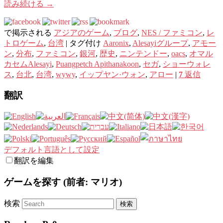
読み続ける
→
で掲示される
アジアのゲーム
,
ブログ
,
NES / ファミコン
,
レ
トロゲーム
,
台湾
|
タグ付け
Aaronix
,
Alesayiグループ
,
アモー
ン
,
分布
,
ファミコン
,
銀河
,
歴史
,
ニンテンドー
,
oacs
,
オマル
カセムAlesayi
,
Puangpetch Apithanakoon
,
セガ
,
ショーウォレ
ス
,
台北
,
台湾
,
wywy
,
イップヤン·ウォン
,
アロー
|
7
返信
翻訳
デフォルト言語として設定
翻訳を編集
ゲームを探す (前者: マリオ)
検索