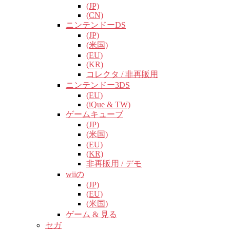
(JP)
(CN)
ニンテンドーDS
(JP)
(米国)
(EU)
(KR)
コレクタ / 非再販用
ニンテンドー3DS
(EU)
(iQue & TW)
ゲームキューブ
(JP)
(米国)
(EU)
(KR)
非再販用 / デモ
wiiの
(JP)
(EU)
(米国)
ゲーム & 見る
セガ