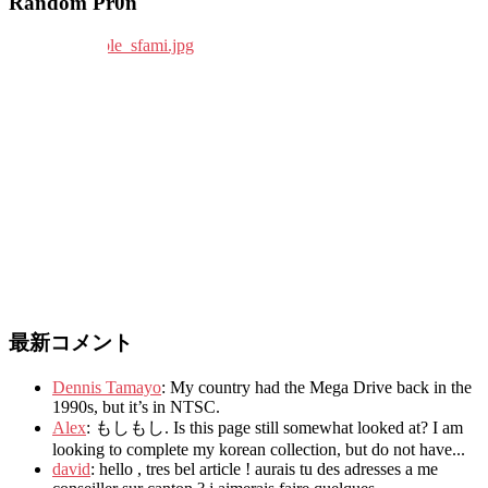
Random Pr0n
最新コメント
Dennis Tamayo
:
My country had the Mega Drive back in the
1990s
,
but it’s in NTSC
.
Alex
: もしもし.
Is this page still somewhat looked at
?
I am
looking to complete my korean collection
,
but do not have..
.
david
:
hello
,
tres bel article
!
aurais tu des adresses a me