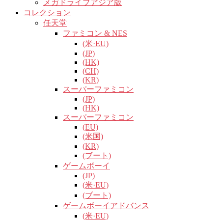
メガドライブアジア版
コレクション
任天堂
ファミコン & NES
(米·EU)
(JP)
(HK)
(CH)
(KR)
スーパーファミコン
(JP)
(HK)
スーパーファミコン
(EU)
(米国)
(KR)
(ブート)
ゲームボーイ
(JP)
(米·EU)
(ブート)
ゲームボーイアドバンス
(米·EU)