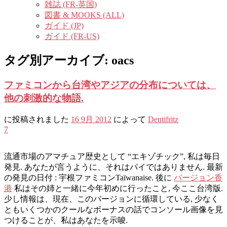
雑誌 (FR-英国)
図書 & MOOKS (ALL)
ガイド (JP)
ガイド (FR-US)
タグ別アーカイブ:
oacs
ファミコンから台湾やアジアの分布については、
他の刺激的な物語.
に投稿されました
16 9月 2012
によって
Dentifritz
7
流通市場のアマチュア歴史として “エキゾチック”, 私は毎日
発見. あなたが言うように、それはパイではありません. 最新
の発見の日付 : 宇根ファミコンTaïwanaise. 後に
バージョン香
港
私はその姉と一緒に今年初めに行ったこと, 今ここ台湾版.
少し情報は、現在、このバージョンに循環している, 少なく
ともいくつかのクールなボーナスの話でコンソール画像を見
つけることが、私はあなたを示唆.