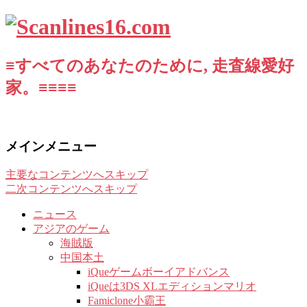
≡すべてのあなたのために, 走査線愛好
家。≡≡≡≡
メインメニュー
主要なコンテンツへスキップ
二次コンテンツへスキップ
ニュース
アジアのゲーム
海賊版
中国本土
iQueゲームボーイアドバンス
iQueは3DS XLエディションマリオ
Famiclone小霸王