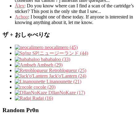
conseiller sur canton
?
j aimerais faire quelques..
.
Álex
: Do you know where can I find a scan of the cartridge’s
sticker? This post is the only site that I saw...
Achoo
: I bought one of these today. If anyone is interested in
knowing anything about it, let me know.
ザ + おしゃべりな
neocalimero (45)
SP!ニュージーランド (44)
bababaloo (33)
Ambseb (29)
Retroblogueur (25)
Jack'o'Lantern (24)
Linanounette (21)
cocole (20)
DIlanNoKaze (17)
Radaj (16)
Random Pr0n