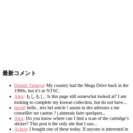
最新コメント
Dennis Tamayo
:
My country had the Mega Drive back in the
1990s
,
but it’s in NTSC
.
Alex
: もしもし.
Is this page still somewhat looked at
?
I am
looking to complete my korean collection
,
but do not have..
.
david
:
hello
,
tres bel article
!
aurais tu des adresses a me
conseiller sur canton
?
j aimerais faire quelques..
.
Álex
: Do you know where can I find a scan of the cartridge’s
sticker? This post is the only site that I saw...
Achoo
: I bought one of these today. If anyone is interested in