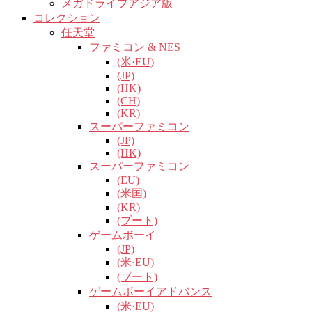
メガドライブアジア版
コレクション
任天堂
ファミコン & NES
(米·EU)
(JP)
(HK)
(CH)
(KR)
スーパーファミコン
(JP)
(HK)
スーパーファミコン
(EU)
(米国)
(KR)
(ブート)
ゲームボーイ
(JP)
(米·EU)
(ブート)
ゲームボーイアドバンス
(米·EU)