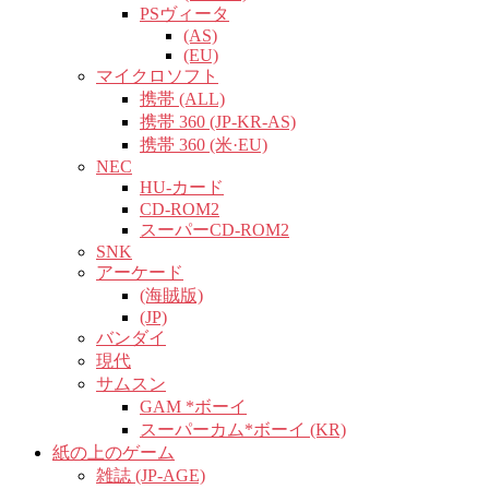
PSヴィータ
(AS)
(EU)
マイクロソフト
携帯 (ALL)
携帯 360 (JP-KR-AS)
携帯 360 (米·EU)
NEC
HU-カード
CD-ROM2
スーパーCD-ROM2
SNK
アーケード
(海賊版)
(JP)
バンダイ
現代
サムスン
GAM *ボーイ
スーパーカム*ボーイ (KR)
紙の上のゲーム
雑誌 (JP-AGE)