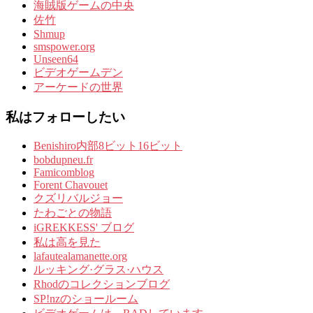
海賊版ゲームの中央
佐竹
Shmup
smspower.org
Unseen64
ビデオゲームデン
アーケードの世界
私はフォローしたい
Benishiro内部8ビット16ビット
bobdupneu.fr
Famicomblog
Forent Chavouet
クズリバルジョー
たわごとの物語
iGREKKESS' ブログ
私は高を見た
lafautealamanette.org
ルッキング·グラス·ハウス
Rhodのコレクションブログ
SP!nzのショールーム