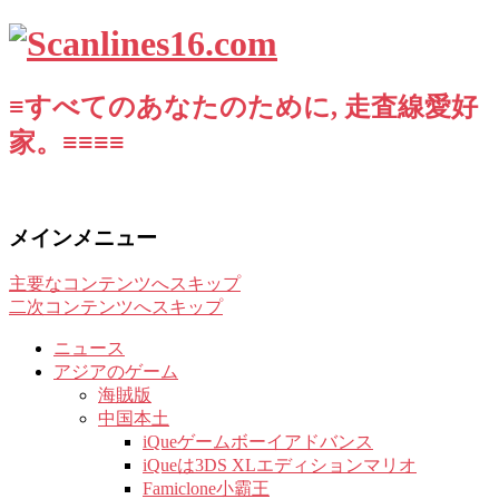
≡すべてのあなたのために, 走査線愛好
家。≡≡≡≡
メインメニュー
主要なコンテンツへスキップ
二次コンテンツへスキップ
ニュース
アジアのゲーム
海賊版
中国本土
iQueゲームボーイアドバンス
iQueは3DS XLエディションマリオ
Famiclone小霸王