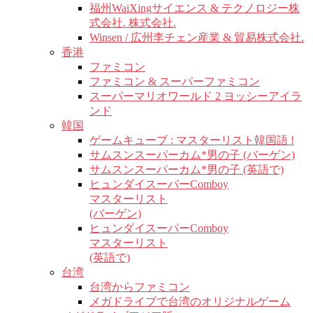
福州WaiXingサイエンス & テクノロジー株
式会社. 株式会社.
Winsen / 広州李チェン産業 & 貿易株式会社.
香港
ファミコン
ファミコン & スーパーファミコン
スーパーマリオワールド 2 ヨッシーアイラ
ンド
韓国
ゲームキューブ : マスターリスト韓国語 !
サムスンスーパーカム*男の子 (バーゲン)
サムスンスーパーカム*男の子 (英語で)
ヒュンダイスーパーComboy
マスターリスト
(バーゲン)
ヒュンダイスーパーComboy
マスターリスト
(英語で)
台湾
台湾からファミコン
メガドライブで台湾のオリジナルゲーム