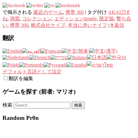
で掲示される
最近のゲーム
,
携帯 360
|
タグ付け
AKAI刀す
ね
,
洞窟
,
コレクション
,
エディションlimitée
,
限定版
,
撃ち合
い
,
携帯 360
,
株式会社ケイブ
,
本当に赤いナイフ
|
9
返信
翻訳
デフォルト言語として設定
翻訳を編集
ゲームを探す (前者: マリオ)
検索
Random Pr0n