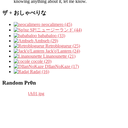
knowing anything about it, let me know.
ザ + おしゃべりな
neocalimero (45)
SP!ニュージーランド (44)
bababaloo (33)
Ambseb (29)
Retroblogueur (25)
Jack'o'Lantern (24)
Linanounette (21)
cocole (20)
DIlanNoKaze (17)
Radaj (16)
Random Pr0n