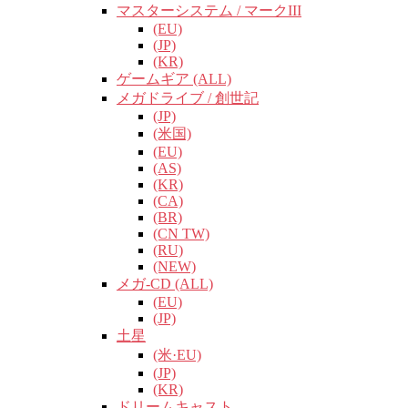
マスターシステム / マークIII
(EU)
(JP)
(KR)
ゲームギア (ALL)
メガドライブ / 創世記
(JP)
(米国)
(EU)
(AS)
(KR)
(CA)
(BR)
(CN TW)
(RU)
(NEW)
メガ-CD (ALL)
(EU)
(JP)
土星
(米·EU)
(JP)
(KR)
ドリームキャスト