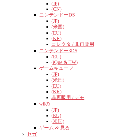
(JP)
(CN)
ニンテンドーDS
(JP)
(米国)
(EU)
(KR)
コレクタ / 非再販用
ニンテンドー3DS
(EU)
(iQue & TW)
ゲームキューブ
(JP)
(米国)
(EU)
(KR)
非再販用 / デモ
wiiの
(JP)
(EU)
(米国)
ゲーム & 見る
セガ