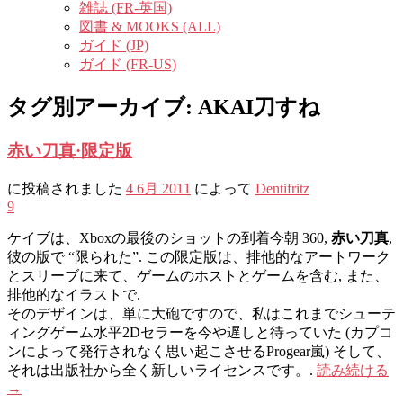
雑誌 (FR-英国)
図書 & MOOKS (ALL)
ガイド (JP)
ガイド (FR-US)
タグ別アーカイブ:
AKAI刀すね
赤い刀真·限定版
に投稿されました
4 6月 2011
によって
Dentifritz
9
ケイブは、Xboxの最後のショットの到着今朝 360,
赤い刀真
,
彼の版で “限られた”. この限定版は、排他的なアートワーク
とスリーブに来て、ゲームのホストとゲームを含む, また、
排他的なイラストで.
そのデザインは、単に大砲ですので、私はこれまでシューテ
ィングゲーム水平2Dセラーを今や遅しと待っていた (カプコ
ンによって発行されなく思い起こさせるProgear嵐) そして、
それは出版社から全く新しいライセンスです。.
読み続ける
→