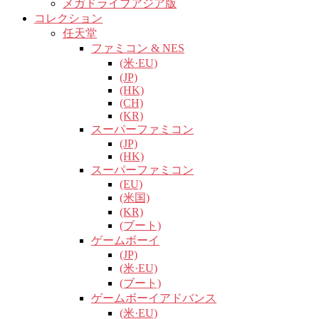
メガドライブアジア版
コレクション
任天堂
ファミコン & NES
(米·EU)
(JP)
(HK)
(CH)
(KR)
スーパーファミコン
(JP)
(HK)
スーパーファミコン
(EU)
(米国)
(KR)
(ブート)
ゲームボーイ
(JP)
(米·EU)
(ブート)
ゲームボーイアドバンス
(米·EU)