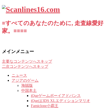
≡すべてのあなたのために, 走査線愛好
家。≡≡≡≡
メインメニュー
主要なコンテンツへスキップ
二次コンテンツへスキップ
ニュース
アジアのゲーム
海賊版
中国本土
iQueゲームボーイアドバンス
iQueは3DS XLエディションマリオ
Famiclone小霸王