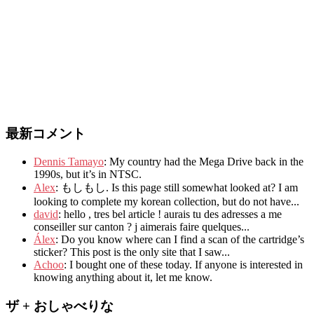
最新コメント
Dennis Tamayo
:
My country had the Mega Drive back in the
1990s
,
but it’s in NTSC
.
Alex
: もしもし.
Is this page still somewhat looked at
?
I am
looking to complete my korean collection
,
but do not have..
.
david
:
hello
,
tres bel article
!
aurais tu des adresses a me
conseiller sur canton
?
j aimerais faire quelques..
.
Álex
: Do you know where can I find a scan of the cartridge’s
sticker? This post is the only site that I saw...
Achoo
: I bought one of these today. If anyone is interested in
knowing anything about it, let me know.
ザ + おしゃべりな