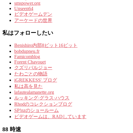
smspower.org
Unseen64
ビデオゲームデン
アーケードの世界
私はフォローしたい
Benishiro内部8ビット16ビット
bobdupneu.fr
Famicomblog
Forent Chavouet
クズリバルジョー
たわごとの物語
iGREKKESS' ブログ
私は高を見た
lafautealamanette.org
ルッキング·グラス·ハウス
Rhodのコレクションブログ
SP!nzのショールーム
ビデオゲームは、RADしています
88 時速