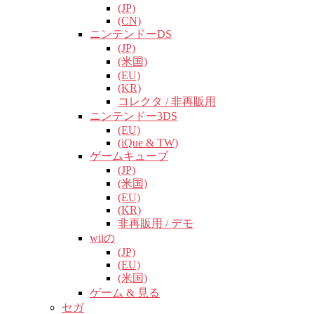
(JP)
(CN)
ニンテンドーDS
(JP)
(米国)
(EU)
(KR)
コレクタ / 非再販用
ニンテンドー3DS
(EU)
(iQue & TW)
ゲームキューブ
(JP)
(米国)
(EU)
(KR)
非再販用 / デモ
wiiの
(JP)
(EU)
(米国)
ゲーム & 見る
セガ