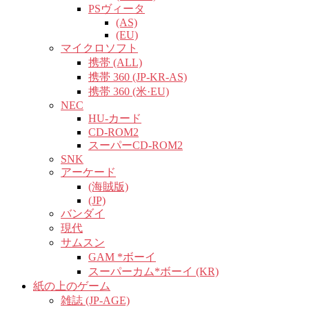
PSヴィータ
(AS)
(EU)
マイクロソフト
携帯 (ALL)
携帯 360 (JP-KR-AS)
携帯 360 (米·EU)
NEC
HU-カード
CD-ROM2
スーパーCD-ROM2
SNK
アーケード
(海賊版)
(JP)
バンダイ
現代
サムスン
GAM *ボーイ
スーパーカム*ボーイ (KR)
紙の上のゲーム
雑誌 (JP-AGE)