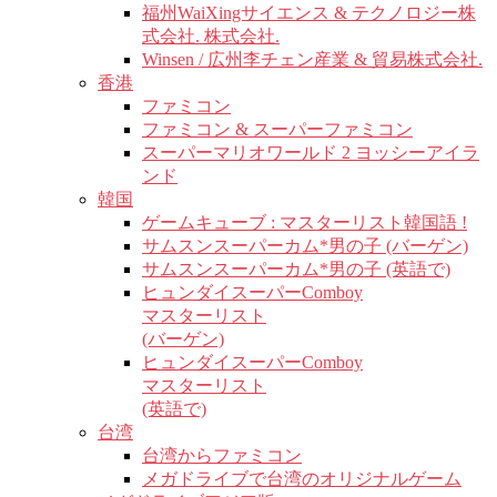
福州WaiXingサイエンス & テクノロジー株
式会社. 株式会社.
Winsen / 広州李チェン産業 & 貿易株式会社.
香港
ファミコン
ファミコン & スーパーファミコン
スーパーマリオワールド 2 ヨッシーアイラ
ンド
韓国
ゲームキューブ : マスターリスト韓国語 !
サムスンスーパーカム*男の子 (バーゲン)
サムスンスーパーカム*男の子 (英語で)
ヒュンダイスーパーComboy
マスターリスト
(バーゲン)
ヒュンダイスーパーComboy
マスターリスト
(英語で)
台湾
台湾からファミコン
メガドライブで台湾のオリジナルゲーム