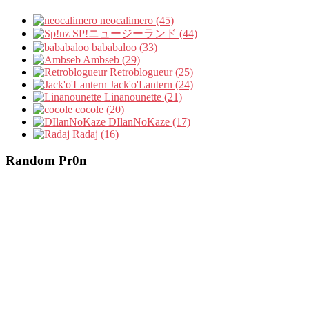
neocalimero (45)
SP!ニュージーランド (44)
bababaloo (33)
Ambseb (29)
Retroblogueur (25)
Jack'o'Lantern (24)
Linanounette (21)
cocole (20)
DIlanNoKaze (17)
Radaj (16)
Random Pr0n