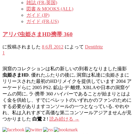
雑誌 (FR-英国)
図書 & MOOKS (ALL)
ガイド (JP)
ガイド (FR-US)
アリバ虫姫さまHD携帯 360
に投稿されました
8 6月 2012
によって
Dentifritz
1
洞窟のコレクションは私の新しいの到着となりました撮影
虫姫さまHD
. 優れたふたりの後に, 洞窟は私達に虫姫さまに
リリースされた最初のHDリメイクを提供しています 2004 ア
ーケードらに 2005 PS2. 鉱山·デ·離煙, XBLAや日本の洞窟ゲ
ームの間に, ラ·携帯 360 ハイパーであることが始まりとはよ
く金を供給し、すでにペレットのいずれかのファンのために
する必要がありますコンソールの一つとなっている. やれや
れ、私は入れすぎて高価な第二コンソールアジアませんが見
つかりました
白鷺 2
!
読み続ける
→