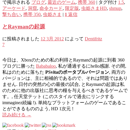
で掲示される
ブログ
,
最近のゲーム
,
携帯 360
|
タグ付け
1.5
,
アーケード
,
洞窟
,
命令カード
,
限定版
,
虫姫さまHD
,
shmup
,
撃ち合い
,
携帯 350
,
虫姫さま
|
1
返信
とRaymanの起源
に投稿されました
12 3月 2012
によって
Dentifritz
7
今日は、Xboxのための私の利得とRaymanの起源に到着 360
ブログに勝った
Bababaloo
, 私が通過するにhello感謝. その間,
私はのために落ちた
PSvitaのポータブルバージョン
, 両方の
バージョンは、主に相補的であるので、それは問題ではあり
ません. 日付の突然の心の最後の試合, とRaymanの起源は私
のために他の出版社に思考の糧を与えるべきであるゲームで
す。, 任天堂テット (このスタイルで過去にリンクする
immaginez続編 !). 単純なプラットフォームのゲームであるこ
とができるもののよう, HD 1次元 !
読み続ける
→