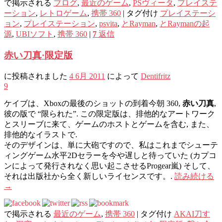
で掲示される
ブログ
,
最近のゲーム
,
PSヴィータ
,
プレイステ
ーション
,
レトロゲーム
,
携帯 360
|
タグ付け
プレイステーシ
ョン
,
プレイステーション
,
psvita
,
とRayman
,
とRaymanの起
源
,
UBIソフト
,
携帯 360
|
7
返信
赤い刀真·限定版
に投稿されました
4 6月 2011
によって
Dentifritz
9
ケイブは、Xboxの最後のショットの到着今朝 360,
赤い刀真
,
彼の版で “限られた”. この限定版は、排他的なアートワーク
とスリーブに来て、ゲームのホストとゲームを含む, また、
排他的なイラストで.
そのデザインは、単に大砲ですので、私はこれまでシューテ
ィングゲーム水平2Dセラーを今や遅しと待っていた (カプコ
ンによって発行されなく思い起こさせるProgear嵐) そして、
それは出版社から全く新しいライセンスです。.
読み続ける
→
で掲示される
最近のゲーム
,
携帯 360
|
タグ付け
AKAI刀す