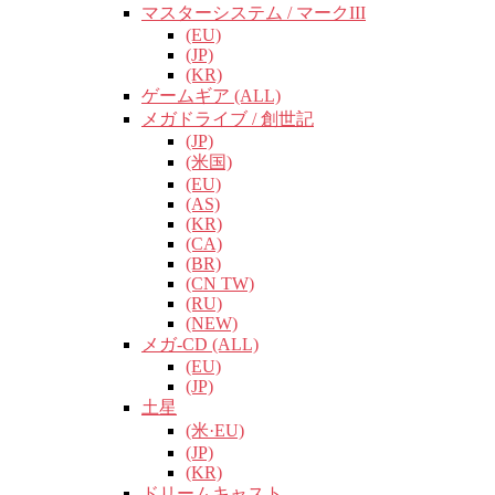
マスターシステム / マークIII
(EU)
(JP)
(KR)
ゲームギア (ALL)
メガドライブ / 創世記
(JP)
(米国)
(EU)
(AS)
(KR)
(CA)
(BR)
(CN TW)
(RU)
(NEW)
メガ-CD (ALL)
(EU)
(JP)
土星
(米·EU)
(JP)
(KR)
ドリームキャスト