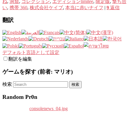
ね
,
洞窟
,
コレクション
,
エディションlimitée
,
限定版
,
撃ち合
い
,
携帯 360
,
株式会社ケイブ
,
本当に赤いナイフ
|
9
返信
翻訳
デフォルト言語として設定
翻訳を編集
ゲームを探す (前者: マリオ)
検索
Random Pr0n