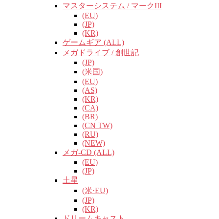
マスターシステム / マークIII
(EU)
(JP)
(KR)
ゲームギア (ALL)
メガドライブ / 創世記
(JP)
(米国)
(EU)
(AS)
(KR)
(CA)
(BR)
(CN TW)
(RU)
(NEW)
メガ-CD (ALL)
(EU)
(JP)
土星
(米·EU)
(JP)
(KR)
ドリームキャスト