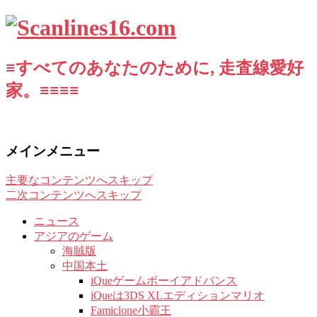
≡すべてのあなたのために, 走査線愛好
家。≡≡≡≡
メインメニュー
主要なコンテンツへスキップ
二次コンテンツへスキップ
ニュース
アジアのゲーム
海賊版
中国本土
iQueゲームボーイアドバンス
iQueは3DS XLエディションマリオ
Famiclone小霸王