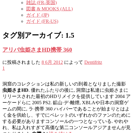
雑誌 (FR-英国)
図書 & MOOKS (ALL)
ガイド (JP)
ガイド (FR-US)
タグ別アーカイブ:
1.5
アリバ虫姫さまHD携帯 360
に投稿されました
8 6月 2012
によって
Dentifritz
1
洞窟のコレクションは私の新しいの到着となりました撮影
虫姫さまHD
. 優れたふたりの後に, 洞窟は私達に虫姫さまに
リリースされた最初のHDリメイクを提供しています 2004 ア
ーケードらに 2005 PS2. 鉱山·デ·離煙, XBLAや日本の洞窟ゲ
ームの間に, ラ·携帯 360 ハイパーであることが始まりとはよ
く金を供給し、すでにペレットのいずれかのファンのために
する必要がありますコンソールの一つとなっている. やれや
れ、私は入れすぎて高価な第二コンソールアジアませんが見