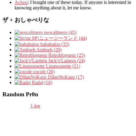
Achoo
: I bought one of these today. If anyone is interested in
knowing anything about it, let me know.
ザ + おしゃべりな
neocalimero (45)
SP!ニュージーランド (44)
bababaloo (33)
Ambseb (29)
Retroblogueur (25)
Jack'o'Lantern (24)
Linanounette (21)
cocole (20)
DIlanNoKaze (17)
Radaj (16)
Random Pr0n