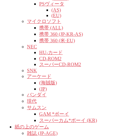
PSヴィータ
(AS)
(EU)
マイクロソフト
携帯 (ALL)
携帯 360 (JP-KR-AS)
携帯 360 (米·EU)
NEC
HU-カード
CD-ROM2
スーパーCD-ROM2
SNK
アーケード
(海賊版)
(JP)
バンダイ
現代
サムスン
GAM *ボーイ
スーパーカム*ボーイ (KR)
紙の上のゲーム
雑誌 (JP-AGE)