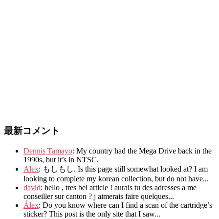
最新コメント
Dennis Tamayo
:
My country had the Mega Drive back in the
1990s
,
but it’s in NTSC
.
Alex
: もしもし.
Is this page still somewhat looked at
?
I am
looking to complete my korean collection
,
but do not have..
.
david
:
hello
,
tres bel article
!
aurais tu des adresses a me
conseiller sur canton
?
j aimerais faire quelques..
.
Álex
: Do you know where can I find a scan of the cartridge’s
sticker? This post is the only site that I saw...