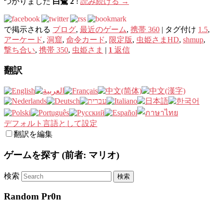
つかりました
白鷺 2
!
読み続ける
→
で掲示される
ブログ
,
最近のゲーム
,
携帯 360
|
タグ付け
1.5
,
アーケード
,
洞窟
,
命令カード
,
限定版
,
虫姫さまHD
,
shmup
,
撃ち合い
,
携帯 350
,
虫姫さま
|
1
返信
翻訳
デフォルト言語として設定
翻訳を編集
ゲームを探す (前者: マリオ)
検索
Random Pr0n