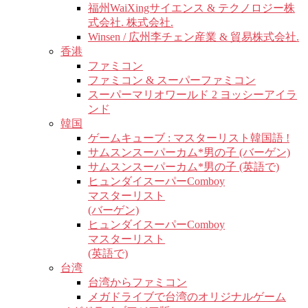
福州WaiXingサイエンス & テクノロジー株
式会社. 株式会社.
Winsen / 広州李チェン産業 & 貿易株式会社.
香港
ファミコン
ファミコン & スーパーファミコン
スーパーマリオワールド 2 ヨッシーアイラ
ンド
韓国
ゲームキューブ : マスターリスト韓国語 !
サムスンスーパーカム*男の子 (バーゲン)
サムスンスーパーカム*男の子 (英語で)
ヒュンダイスーパーComboy
マスターリスト
(バーゲン)
ヒュンダイスーパーComboy
マスターリスト
(英語で)
台湾
台湾からファミコン
メガドライブで台湾のオリジナルゲーム