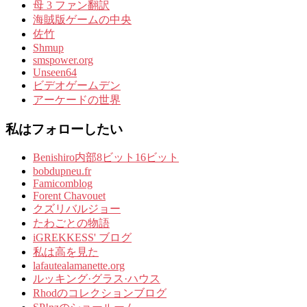
母 3 ファン翻訳
海賊版ゲームの中央
佐竹
Shmup
smspower.org
Unseen64
ビデオゲームデン
アーケードの世界
私はフォローしたい
Benishiro内部8ビット16ビット
bobdupneu.fr
Famicomblog
Forent Chavouet
クズリバルジョー
たわごとの物語
iGREKKESS' ブログ
私は高を見た
lafautealamanette.org
ルッキング·グラス·ハウス
Rhodのコレクションブログ