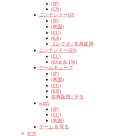
(JP)
(CN)
ニンテンドーDS
(JP)
(米国)
(EU)
(KR)
コレクタ / 非再販用
ニンテンドー3DS
(EU)
(iQue & TW)
ゲームキューブ
(JP)
(米国)
(EU)
(KR)
非再販用 / デモ
wiiの
(JP)
(EU)
(米国)
ゲーム & 見る
セガ