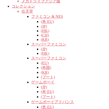
メガドライブアジア版
コレクション
任天堂
ファミコン & NES
(米·EU)
(JP)
(HK)
(CH)
(KR)
スーパーファミコン
(JP)
(HK)
スーパーファミコン
(EU)
(米国)
(KR)
(ブート)
ゲームボーイ
(JP)
(米·EU)
(ブート)
ゲームボーイアドバンス
(米·EU)