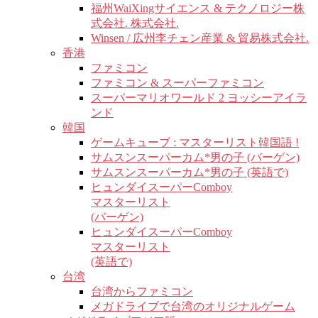
福州WaiXingサイエンス & テクノロジー株
式会社. 株式会社.
Winsen / 広州李チェン産業 & 貿易株式会社.
香港
ファミコン
ファミコン & スーパーファミコン
スーパーマリオワールド 2 ヨッシーアイラ
ンド
韓国
ゲームキューブ : マスターリスト韓国語 !
サムスンスーパーカム*男の子 (バーゲン)
サムスンスーパーカム*男の子 (英語で)
ヒュンダイスーパーComboy
マスターリスト
(バーゲン)
ヒュンダイスーパーComboy
マスターリスト
(英語で)
台湾
台湾からファミコン
メガドライブで台湾のオリジナルゲーム