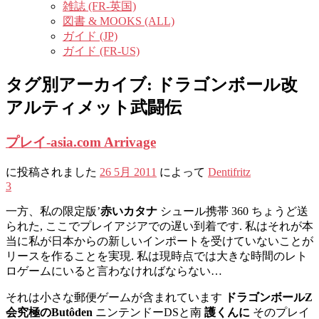
雑誌 (FR-英国)
図書 & MOOKS (ALL)
ガイド (JP)
ガイド (FR-US)
タグ別アーカイブ:
ドラゴンボール改
アルティメット武闘伝
プレイ-asia.com Arrivage
に投稿されました
26 5月 2011
によって
Dentifritz
3
一方、私の限定版’
赤いカタナ
シュール携帯 360 ちょうど送
られた, ここでプレイアジアでの遅い到着です. 私はそれが本
当に私が日本からの新しいインポートを受けていないことが
リースを作ることを実現. 私は現時点では大きな時間のレト
ロゲームにいると言わなければならない…
それは小さな郵便ゲームが含まれています
ドラゴンボールZ
会究極のButôden
ニンテンドーDSと南
護くんに
そのプレイ