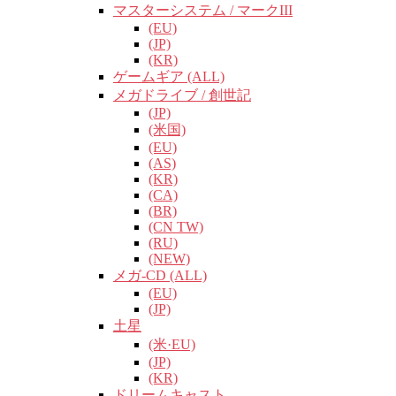
マスターシステム / マークIII
(EU)
(JP)
(KR)
ゲームギア (ALL)
メガドライブ / 創世記
(JP)
(米国)
(EU)
(AS)
(KR)
(CA)
(BR)
(CN TW)
(RU)
(NEW)
メガ-CD (ALL)
(EU)
(JP)
土星
(米·EU)
(JP)
(KR)
ドリームキャスト