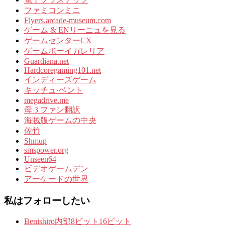
ファミコンミニ
Flyers.arcade-museum.com
ゲーム & ENリーニュを見る
ゲームセンターCX
ゲームボーイガレリア
Guardiana.net
Hardcoregaming101.net
インディーズゲーム
キッチュ·ベント
megadrive.me
母 3 ファン翻訳
海賊版ゲームの中央
佐竹
Shmup
smspower.org
Unseen64
ビデオゲームデン
アーケードの世界
私はフォローしたい
Benishiro内部8ビット16ビット