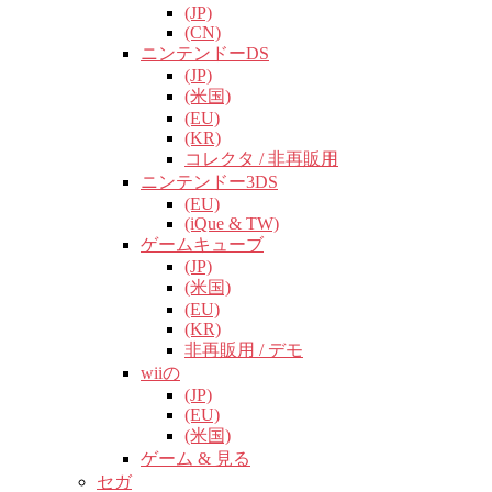
(JP)
(CN)
ニンテンドーDS
(JP)
(米国)
(EU)
(KR)
コレクタ / 非再販用
ニンテンドー3DS
(EU)
(iQue & TW)
ゲームキューブ
(JP)
(米国)
(EU)
(KR)
非再販用 / デモ
wiiの
(JP)
(EU)
(米国)
ゲーム & 見る
セガ