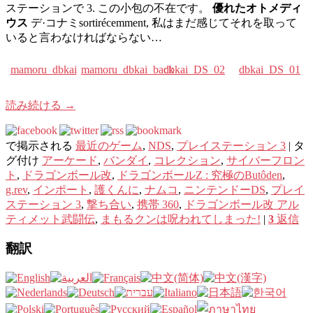
ステーションで 3. この小包の不在です。
優れたオトメディ
ウス
デ·コナミsortirécemment, 私はまだ感じてそれを取って
いると言わなければならない…
mamoru_dbkai
mamoru_dbkai_back
dbkai_DS_02
dbkai_DS_01
読み続ける
→
で掲示される
最近のゲーム
,
NDS
,
プレイステーション 3
|
タ
グ付け
アーケード
,
バンダイ
,
コレクション
,
サイバーフロン
ト
,
ドラゴンボール改
,
ドラゴンボールZ : 究極のButôden
,
g.rev
,
インポート
,
護くんに
,
ナムコ
,
ニンテンドーDS
,
プレイ
ステーション 3
,
撃ち合い
,
携帯 360
,
ドラゴンボール改 アル
ティメット武闘伝
,
まもるクンは呪われてしまった!
|
3
返信
翻訳