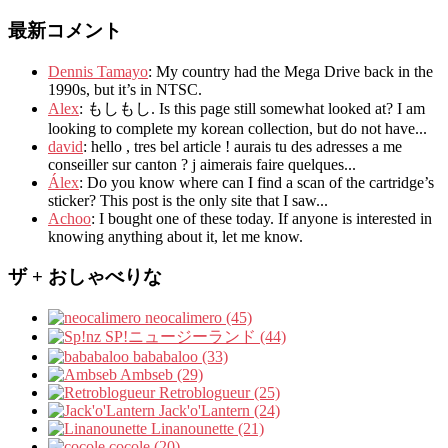
最新コメント
Dennis Tamayo
:
My country had the Mega Drive back in the
1990s
,
but it’s in NTSC
.
Alex
: もしもし.
Is this page still somewhat looked at
?
I am
looking to complete my korean collection
,
but do not have..
.
david
:
hello
,
tres bel article
!
aurais tu des adresses a me
conseiller sur canton
?
j aimerais faire quelques..
.
Álex
: Do you know where can I find a scan of the cartridge’s
sticker? This post is the only site that I saw...
Achoo
: I bought one of these today. If anyone is interested in
knowing anything about it, let me know.
ザ + おしゃべりな
neocalimero (45)
SP!ニュージーランド (44)
bababaloo (33)
Ambseb (29)
Retroblogueur (25)
Jack'o'Lantern (24)
Linanounette (21)
cocole (20)