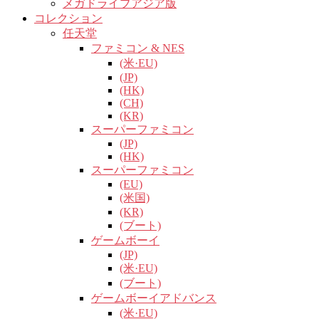
メガドライブアジア版
コレクション
任天堂
ファミコン & NES
(米·EU)
(JP)
(HK)
(CH)
(KR)
スーパーファミコン
(JP)
(HK)
スーパーファミコン
(EU)
(米国)
(KR)
(ブート)
ゲームボーイ
(JP)
(米·EU)
(ブート)
ゲームボーイアドバンス
(米·EU)