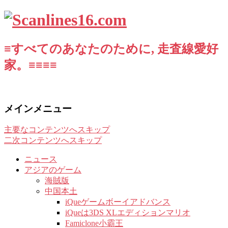
≡すべてのあなたのために, 走査線愛好
家。≡≡≡≡
メインメニュー
主要なコンテンツへスキップ
二次コンテンツへスキップ
ニュース
アジアのゲーム
海賊版
中国本土
iQueゲームボーイアドバンス
iQueは3DS XLエディションマリオ
Famiclone小霸王