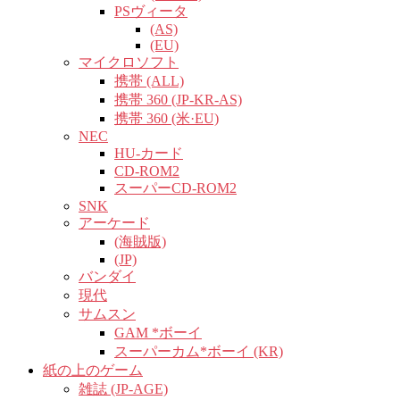
PSヴィータ
(AS)
(EU)
マイクロソフト
携帯 (ALL)
携帯 360 (JP-KR-AS)
携帯 360 (米·EU)
NEC
HU-カード
CD-ROM2
スーパーCD-ROM2
SNK
アーケード
(海賊版)
(JP)
バンダイ
現代
サムスン
GAM *ボーイ
スーパーカム*ボーイ (KR)
紙の上のゲーム
雑誌 (JP-AGE)