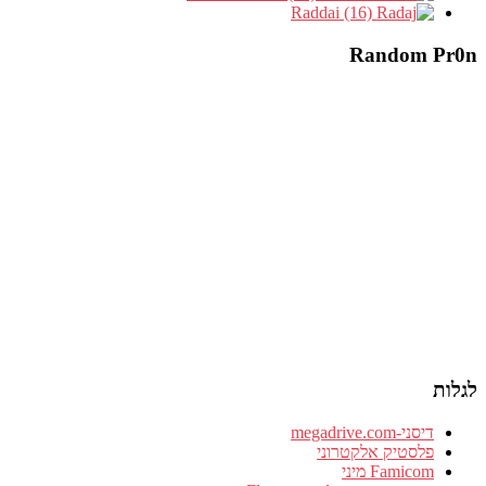
Raddai (16)
Random Pr0n
לגלות
דיסני-megadrive.com
פלסטיק אלקטרוני
Famicom מיני