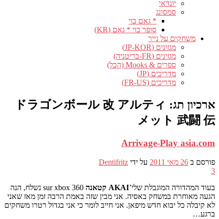
יונדאי
סמסונג
* גאם בוי
סופר בוי * גאם (KR)
משחקים על נייר
מגזינים (JP-KOR)
מגזינים (FR-בריטניה)
ספרים & Mooks (הכל)
מדריכים (JP)
מדריכים (FR-US)
ארכיון תג:
ドラゴンボール 改 アルティ
メット 武闘 伝
Arrivage-Play asia.com
פורסם ב
26 מאי 2011
על ידי
Dentifritz
3
בעוד המהדורה המוגבלת שלי’
AKAI קטאנה
sur xbox 360 נשלח, הנה
הגעה מאוחרת במשחק באסיה. אני מבין שזה באמת הרבה זמן מאז שאני
לא קיבלה כל יבוא חדש מיפאן. אני חייב לומר כי אני בגדול רטרו משחקים
ברגע…