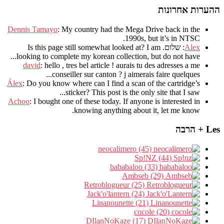
ההערות אחרונות
Dennis Tamayo
:
My country had the Mega Drive back in the
.
1990s
,
but it’s in NTSC
Alex
: שלום.
I am
?
Is this page still somewhat looked at
.
looking to complete my korean collection
,
but do not have..
david
:
hello
,
tres bel article
!
aurais tu des adresses a me
.
conseiller sur canton
?
j aimerais faire quelques..
Álex
: Do you know where can I find a scan of the cartridge’s
sticker? This post is the only site that I saw...
Achoo
: I bought one of these today. If anyone is interested in
knowing anything about it, let me know.
Les + הרבה
neocalimero (45)
Sp!NZ (44)
bababaloo (33)
Ambseb (29)
Retroblogueur (25)
Jack'o'lantern (24)
Linanounette (21)
cocole (20)
DIlanNoKaze (17)