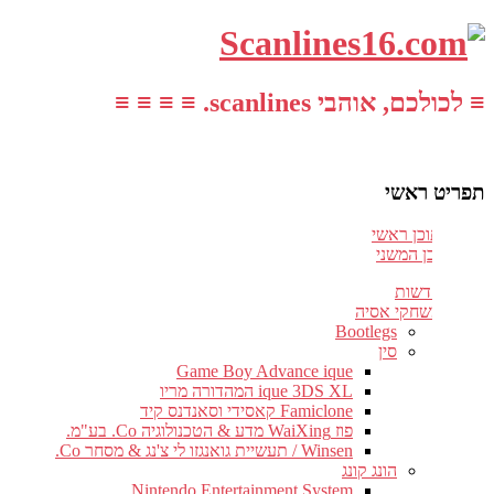
≡ לכולכם, אוהבי scanlines. ≡ ≡ ≡ ≡
תפריט ראשי
עבור לתוכן ראשי
דלג לתוכן המשני
חדשות
משחקי אסיה
Bootlegs
סין
Game Boy Advance ique
ique 3DS XL המהדורה מריו
Famiclone קאסידי וסאנדנס קיד
פוז WaiXing מדע & הטכנולוגיה Co. בע"מ.
Winsen / תעשיית גואנגזו לי צ'נג & מסחר Co.
הונג קונג
Nintendo Entertainment System