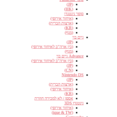
(JP)
(HK)
סופר נינטנדו
(איחוד אירופי)
(ארצות הברית)
(KR)
(מגף)
גיים בוי
(JP)
(בין ארה"ב לאיחוד אירופי)
(מגף)
Advance גיים בוי
(בין ארה"ב לאיחוד אירופי)
(JP)
(CN)
Nintendo DS
(JP)
(ארצות הברית)
(איחוד אירופי)
(KR)
אספן / לא למכירה חוזרת
נינטנדו 3DS
(איחוד אירופי)
(ique & TW)