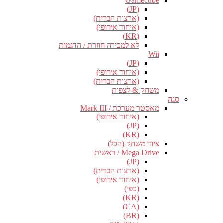
Gamecube
(JP)
(ארצות הברית)
(איחוד אירופי)
(KR)
לא למכירה חוזרת / הדגמות
Wii
(JP)
(איחוד אירופי)
(ארצות הברית)
משחק & לצפות
סגה
מאסטר מערכת / Mark III
(איחוד אירופי)
(JP)
(KR)
ציוד משחק (הכל)
Mega Drive / ראשית
(JP)
(ארצות הברית)
(איחוד אירופי)
(כפי)
(KR)
(CA)
(BR)