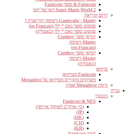
Famicom & סופר Famicom
Super Mario World 2 האי של יושי
דרום קוריאה
Gamecube : Master-רשימה קוריאנית !
סמסונג סופר גאם * ילד (en Français)
סמסונג סופר גאם * ילד (באנגלית)
יונדאי סופר Comboy
Master-רשימה
(en Français)
יונדאי סופר Comboy
Master-רשימה
(באנגלית)
טייוואן
Famicom מטייוואן
משחקים מקוריים מטייוואן על Megadrive
גרסת Megadrive אסיה
גבייה
נינטנדו
Famicom & NES
(בין ארה"ב לאיחוד אירופי)
(JP)
(HK)
(CH)
(KR)
סופר Famicom