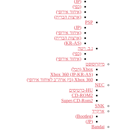
(JP)
(כפי)
(איחוד אירופי)
(ארצות הברית)
PSP
(JP)
(איחוד אירופי)
(ארצות הברית)
(KR-AS)
נ.ב. ויטה
(כפי)
(איחוד אירופי)
מיקרוסופט
Xbox (הכל)
Xbox 360 (JP-KR-AS)
Xbox 360 (בין ארה"ב לאיחוד אירופי)
NEC
HU-כרטיסים
CD-ROM2
Super-CD-Rom2
SNK
ארקייד
(Bootleg)
(JP)
Bandai