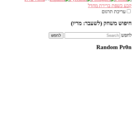
קבע כשפת ברירת מחדל
עריכת תרגום
חיפוש משחק (לשעבר: מריו)
לחפש
Random Pr0n