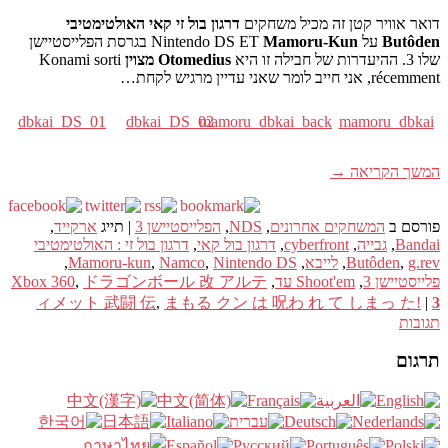
דואר אוויר קטן זה מכיל משחקים
דרגון בול זי קאי האולטימטיבי
Butôden
על Nintendo DS ET
Mamoru-Kun
בגרסת הפלייסטיישן
שלו 3. ההיעדרות של חבילה זו היא
Otomedius מצוין
Konami sorti
récemment, אני חייב לומר שאני עדיין מרגיש לקחת…
dbkai_DS_01
dbkai_DS_02
mamoru_dbkai_back
mamoru_dbkai
המשך הקריאה
→
פורסם ב
המשחקים אחרונים
,
NDS
,
הפלייסטיישן 3
|
תייג
ארקייד
,
Bandai
,
גבייה
,
cyberfront
,
דרגון בול קאי
,
דרגון בול זי : האולטימטיבי
g.rev
,
Butôden
,
לייבא
,
Nintendo DS
,
Namco
,
Mamoru-kun
,
פלייסטיישן 3
,
Shoot'em עד
,
ドラゴンボール 改 アルテ
,
Xbox 360
ィメット 武闘 伝
,
まもる クン は 呪わ れ て しまっ た!
|
3
תגובות
תרגום