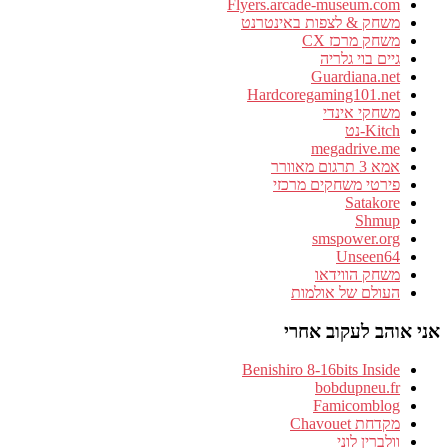
Flyers.arcade-museum.com
משחק & לצפות באינטרנט
משחק מרכז CX
גיים בוי גלריה
Guardiana.net
Hardcoregaming101.net
משחקי אינדי
Kitch-נט
megadrive.me
אמא 3 תרגום מאוורר
פירטי משחקים מרכזי
Satakore
Shmup
smspower.org
Unseen64
משחק הווידאו
העולם של אולמות
אני אוהב לעקוב אחרי
Benishiro 8-16bits Inside
bobdupneu.fr
Famicomblog
מקדחת Chavouet
וולברין לוני