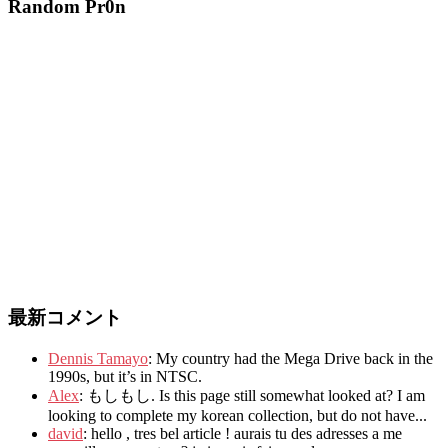
Random Pr0n
最新コメント
Dennis Tamayo
:
My country had the Mega Drive back in the
1990s
,
but it’s in NTSC
.
Alex
: もしもし.
Is this page still somewhat looked at
?
I am
looking to complete my korean collection
,
but do not have..
.
david
:
hello
,
tres bel article
!
aurais tu des adresses a me