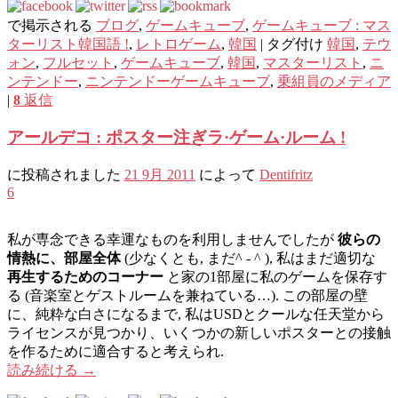
で掲示される
ブログ
,
ゲームキューブ
,
ゲームキューブ : マス
ターリスト韓国語 !
,
レトロゲーム
,
韓国
|
タグ付け
韓国
,
テウ
ォン
,
フルセット
,
ゲームキューブ
,
韓国
,
マスターリスト
,
ニ
ンテンドー
,
ニンテンドーゲームキューブ
,
乗組員のメディア
|
8
返信
アールデコ : ポスター注ぎラ·ゲーム·ルーム !
に投稿されました
21 9月 2011
によって
Dentifritz
6
私が専念できる幸運なものを利用しませんでしたが
彼らの
情熱に、部屋全体
(少なくとも, まだ^ - ^ ), 私はまだ適切な
再生するためのコーナー
と家の1部屋に私のゲームを保存す
る (音楽室とゲストルームを兼ねている…). この部屋の壁
に、純粋な白さになるまで, 私はUSDとクールな任天堂から
ライセンスが見つかり、いくつかの新しいポスターとの接触
を作るために適合すると考えられ.
読み続ける
→