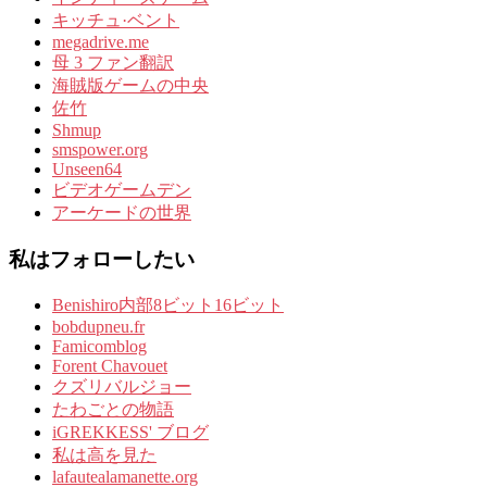
キッチュ·ベント
megadrive.me
母 3 ファン翻訳
海賊版ゲームの中央
佐竹
Shmup
smspower.org
Unseen64
ビデオゲームデン
アーケードの世界
私はフォローしたい
Benishiro内部8ビット16ビット
bobdupneu.fr
Famicomblog
Forent Chavouet
クズリバルジョー
たわごとの物語
iGREKKESS' ブログ
私は高を見た
lafautealamanette.org