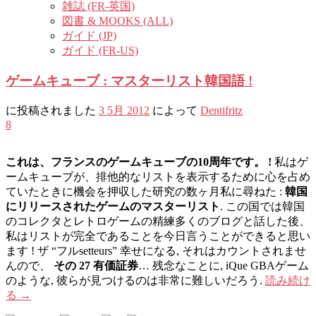
雑誌 (FR-英国)
図書 & MOOKS (ALL)
ガイド (JP)
ガイド (FR-US)
ゲームキューブ : マスターリスト韓国語 !
に投稿されました
3 5月 2012
によって
Dentifritz
8
これは、フランスのゲームキューブの10周年です。 !
私はゲ
ームキューブが、排他的なリストを表示するために心を占め
ていたときに機会を押収した研究の数ヶ月私に尋ねた :
韓国
にリリースされたゲームのマスターリスト
. この国では韓国
のコレクタとレトロゲームの精練多くのブログと話した後、
私はリストが完全であることを今日言うことができると思い
ます ! ザ “フルsetteurs” 幸せになる, それはカウントされませ
んので、
その 27 有価証券
… 残念なことに, iQue GBAゲーム
のような, 彼らが見つけるのは非常に難しいだろう.
読み続け
る
→