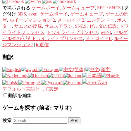
で掲示される
ゲームボーイ
,
ゲームキューブ
,
SFC / SNES
|
タ
グ付け
3DS
,
avgn
,
ゲームボーイ
,
ゲームキューブ
,
ゲームの部
屋
,
ルイージマンション 2
,
メトロイド 2
,
ニンテンドー
,
ポス
ター
,
サムスの復帰
,
サムスアラン
,
SNES
,
ゼルダの伝説: トワ
イライトプリンセス
,
トワイライトプリンセス
,
wiiの
,
ゼルダ
,
ゼルダの伝説 トワイライトプリンセス
,
メトロイドII
,
ルイー
ジマンション2
|
6
返信
翻訳
デフォルト言語として設定
翻訳を編集
ゲームを探す (前者: マリオ)
検索