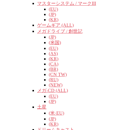
マスターシステム / マークIII
(EU)
(JP)
(KR)
ゲームギア (ALL)
メガドライブ / 創世記
(JP)
(米国)
(EU)
(AS)
(KR)
(CA)
(BR)
(CN TW)
(RU)
(NEW)
メガ-CD (ALL)
(EU)
(JP)
土星
(米·EU)
(JP)
(KR)
ドリームキャスト