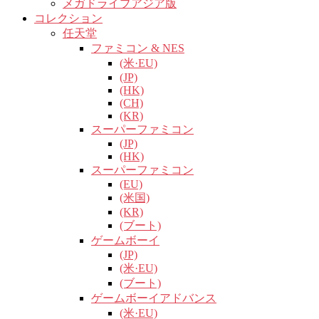
メガドライブアジア版
コレクション
任天堂
ファミコン & NES
(米·EU)
(JP)
(HK)
(CH)
(KR)
スーパーファミコン
(JP)
(HK)
スーパーファミコン
(EU)
(米国)
(KR)
(ブート)
ゲームボーイ
(JP)
(米·EU)
(ブート)
ゲームボーイアドバンス
(米·EU)