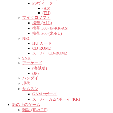
PSヴィータ
(AS)
(EU)
マイクロソフト
携帯 (ALL)
携帯 360 (JP-KR-AS)
携帯 360 (米·EU)
NEC
HU-カード
CD-ROM2
スーパーCD-ROM2
SNK
アーケード
(海賊版)
(JP)
バンダイ
現代
サムスン
GAM *ボーイ
スーパーカム*ボーイ (KR)
紙の上のゲーム
雑誌 (JP-AGE)