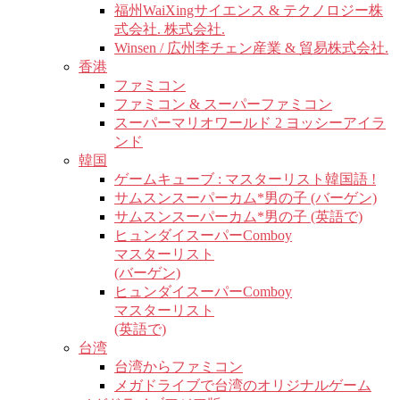
福州WaiXingサイエンス & テクノロジー株
式会社. 株式会社.
Winsen / 広州李チェン産業 & 貿易株式会社.
香港
ファミコン
ファミコン & スーパーファミコン
スーパーマリオワールド 2 ヨッシーアイラ
ンド
韓国
ゲームキューブ : マスターリスト韓国語 !
サムスンスーパーカム*男の子 (バーゲン)
サムスンスーパーカム*男の子 (英語で)
ヒュンダイスーパーComboy
マスターリスト
(バーゲン)
ヒュンダイスーパーComboy
マスターリスト
(英語で)
台湾
台湾からファミコン
メガドライブで台湾のオリジナルゲーム