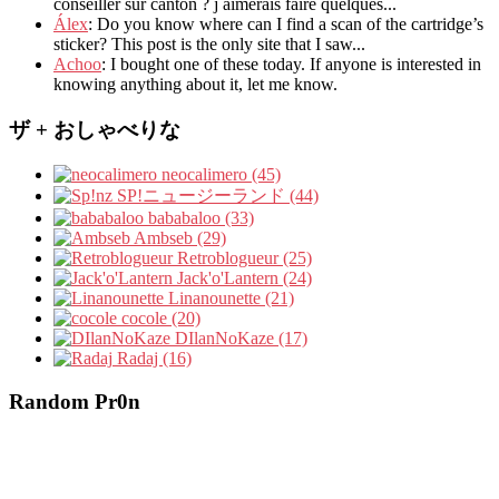
conseiller sur canton
?
j aimerais faire quelques..
.
Álex
: Do you know where can I find a scan of the cartridge’s
sticker? This post is the only site that I saw...
Achoo
: I bought one of these today. If anyone is interested in
knowing anything about it, let me know.
ザ + おしゃべりな
neocalimero (45)
SP!ニュージーランド (44)
bababaloo (33)
Ambseb (29)
Retroblogueur (25)
Jack'o'Lantern (24)
Linanounette (21)
cocole (20)
DIlanNoKaze (17)
Radaj (16)
Random Pr0n