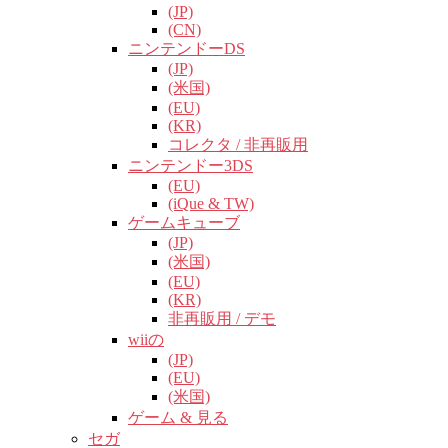
(JP)
(CN)
ニンテンドーDS
(JP)
(米国)
(EU)
(KR)
コレクタ / 非再販用
ニンテンドー3DS
(EU)
(iQue & TW)
ゲームキューブ
(JP)
(米国)
(EU)
(KR)
非再販用 / デモ
wiiの
(JP)
(EU)
(米国)
ゲーム & 見る
セガ