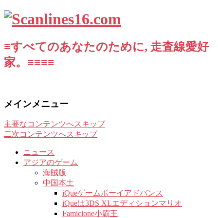
≡すべてのあなたのために, 走査線愛好
家。≡≡≡≡
メインメニュー
主要なコンテンツへスキップ
二次コンテンツへスキップ
ニュース
アジアのゲーム
海賊版
中国本土
iQueゲームボーイアドバンス
iQueは3DS XLエディションマリオ
Famiclone小霸王