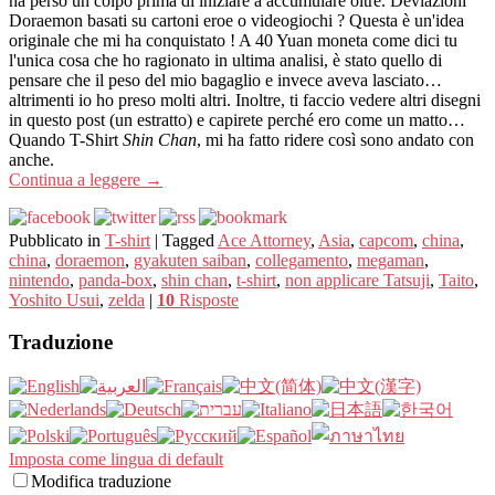
ha perso un colpo prima di iniziare a accumulare oltre. Deviazioni
Doraemon basati su cartoni eroe o videogiochi ? Questa è un'idea
originale che mi ha conquistato ! A 40 Yuan moneta come dici tu
l'unica cosa che ho ragionato in ultima analisi, è stato quello di
pensare che il peso del mio bagaglio e invece aveva lasciato…
altrimenti io ho preso molti altri. Inoltre, ti faccio vedere altri disegni
in questo post (un estratto) e capirete perché ero come un matto…
Quando T-Shirt
Shin Chan
, mi ha fatto ridere così sono andato con
anche.
Continua a leggere
→
Pubblicato in
T-shirt
|
Tagged
Ace Attorney
,
Asia
,
capcom
,
china
,
china
,
doraemon
,
gyakuten saiban
,
collegamento
,
megaman
,
nintendo
,
panda-box
,
shin chan
,
t-shirt
,
non applicare Tatsuji
,
Taito
,
Yoshito Usui
,
zelda
|
10
Risposte
Traduzione
Imposta come lingua di default
Modifica traduzione