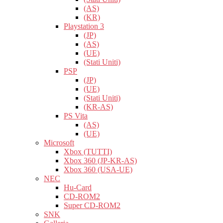
(AS)
(KR)
Playstation 3
(JP)
(AS)
(UE)
(Stati Uniti)
PSP
(JP)
(UE)
(Stati Uniti)
(KR-AS)
PS Vita
(AS)
(UE)
Microsoft
Xbox (TUTTI)
Xbox 360 (JP-KR-AS)
Xbox 360 (USA-UE)
NEC
Hu-Card
CD-ROM2
Super CD-ROM2
SNK