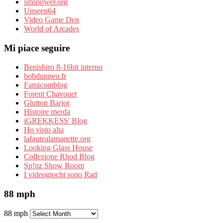
smspower.org
Unseen64
Video Game Den
World of Arcades
Mi piace seguire
Benishiro 8-16bit interno
bobdupneu.fr
Famicomblog
Forent Chavouet
Glutton Barjot
Histoire merda
iGREKKESS' Blog
Ho visto alta
lafautealamanette.org
Looking Glass House
Collezione Rhod Blog
Sp!nz Show Room
I videogiochi sono Rad
88 mph
88 mph