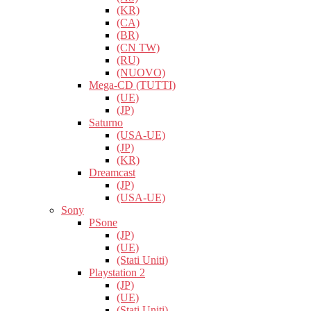
(KR)
(CA)
(BR)
(CN TW)
(RU)
(NUOVO)
Mega-CD (TUTTI)
(UE)
(JP)
Saturno
(USA-UE)
(JP)
(KR)
Dreamcast
(JP)
(USA-UE)
Sony
PSone
(JP)
(UE)
(Stati Uniti)
Playstation 2
(JP)
(UE)
(Stati Uniti)