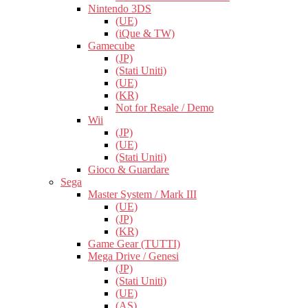
Nintendo 3DS
(UE)
(iQue & TW)
Gamecube
(JP)
(Stati Uniti)
(UE)
(KR)
Not for Resale / Demo
Wii
(JP)
(UE)
(Stati Uniti)
Gioco & Guardare
Sega
Master System / Mark III
(UE)
(JP)
(KR)
Game Gear (TUTTI)
Mega Drive / Genesi
(JP)
(Stati Uniti)
(UE)
(AS)