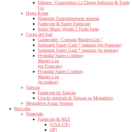
Winsen / Guangzhou Li Cheng Industria & Trade
Co.
Hong Kong
Nintendo Entertainement sistema
Famicom & Super Famicom
Super Mario World 2 Yoshi Isola
Corea del Sud
Gamecube : Coreana Master-List !
Samsung Super Gam * ragazzo (en Français)
Samsung Super Gam * ragazzo (in inglese)
Hyundai Super Comboy
Master-List
(en Français)
Hyundai Super Comboy
Master-List
(in inglese)
Taiwan
Famicom da Taiwan
Giochi originali di Taiwan su Megadrive
Megadrive Asian Version
Raccolta
Nintendo
Famicom & NES
(USA-UE)
(JP)