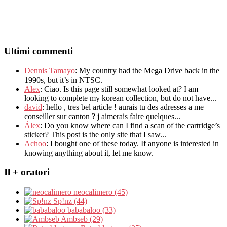
Ultimi commenti
Dennis Tamayo
:
My country had the Mega Drive back in the
1990s
,
but it’s in NTSC
.
Alex
: Ciao.
Is this page still somewhat looked at
?
I am
looking to complete my korean collection
,
but do not have..
.
david
:
hello
,
tres bel article
!
aurais tu des adresses a me
conseiller sur canton
?
j aimerais faire quelques..
.
Álex
: Do you know where can I find a scan of the cartridge’s
sticker? This post is the only site that I saw...
Achoo
: I bought one of these today. If anyone is interested in
knowing anything about it, let me know.
Il + oratori
neocalimero (45)
Sp!nz (44)
bababaloo (33)
Ambseb (29)