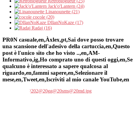
Retroblogueur (25)
Jack'o'Lantern (24)
Linanounette (21)
cocole (20)
DIlanNoKaze (17)
Radaj (16)
PR0N casuale,en,Àxlex,pt,Sai dove posso trovare
una scansione dell'adesivo della cartuccia,en,Questo
post è l'unico sito che ho visto ..,en,AM-
Informativo,ig,Ho comprato uno di questi oggi,en,Se
qualcuno è interessato a sapere qualcosa al
riguardo,en,fammi sapere,en,Selezionare il
mese,en,Tweet,en,Iscriviti al mio canale YouTube,en