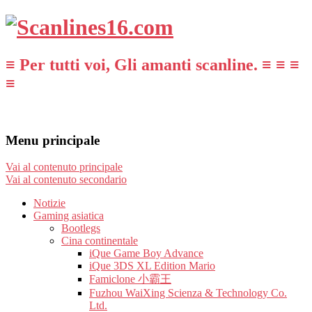
≡ Per tutti voi, Gli amanti scanline. ≡ ≡ ≡
≡
Menu principale
Vai al contenuto principale
Vai al contenuto secondario
Notizie
Gaming asiatica
Bootlegs
Cina continentale
iQue Game Boy Advance
iQue 3DS XL Edition Mario
Famiclone 小霸王
Fuzhou WaiXing Scienza & Technology Co.
Ltd.