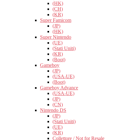
(HK)
(CH)
(KR)
Super Famicom
(JP)
(HK)
Super Nintendo
(UE)
(Stati Uniti)
(KR)
(Boot)
Gameboy
(JP)
(USA-UE)
(Boot)
Gameboy Advance
(USA-UE)
(JP)
(CN)
Nintendo DS
(JP)
(Stati Uniti)
(UE)
(KR)
Collettore / Not for Resale