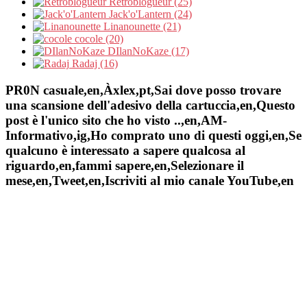
Retroblogueur (25)
Jack'o'Lantern (24)
Linanounette (21)
cocole (20)
DIlanNoKaze (17)
Radaj (16)
PR0N casuale,en,Àxlex,pt,Sai dove posso trovare
una scansione dell'adesivo della cartuccia,en,Questo
post è l'unico sito che ho visto ..,en,AM-
Informativo,ig,Ho comprato uno di questi oggi,en,Se
qualcuno è interessato a sapere qualcosa al
riguardo,en,fammi sapere,en,Selezionare il
mese,en,Tweet,en,Iscriviti al mio canale YouTube,en