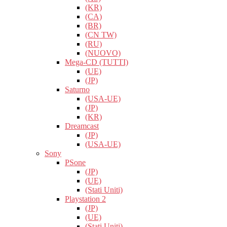
(KR)
(CA)
(BR)
(CN TW)
(RU)
(NUOVO)
Mega-CD (TUTTI)
(UE)
(JP)
Saturno
(USA-UE)
(JP)
(KR)
Dreamcast
(JP)
(USA-UE)
Sony
PSone
(JP)
(UE)
(Stati Uniti)
Playstation 2
(JP)
(UE)
(Stati Uniti)