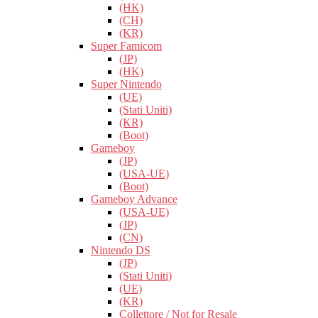
(HK)
(CH)
(KR)
Super Famicom
(JP)
(HK)
Super Nintendo
(UE)
(Stati Uniti)
(KR)
(Boot)
Gameboy
(JP)
(USA-UE)
(Boot)
Gameboy Advance
(USA-UE)
(JP)
(CN)
Nintendo DS
(JP)
(Stati Uniti)
(UE)
(KR)
Collettore / Not for Resale