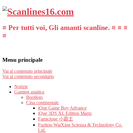
≡ Per tutti voi, Gli amanti scanline. ≡ ≡ ≡
≡
Menu principale
Vai al contenuto principale
Vai al contenuto secondario
Notizie
Gaming asiatica
Bootlegs
Cina continentale
iQue Game Boy Advance
iQue 3DS XL Edition Mario
Famiclone 小霸王
Fuzhou WaiXing Scienza & Technology Co.
Ltd.