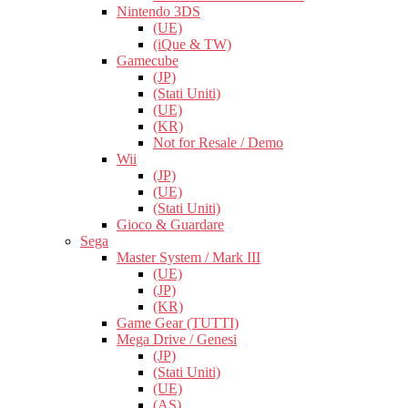
Nintendo 3DS
(UE)
(iQue & TW)
Gamecube
(JP)
(Stati Uniti)
(UE)
(KR)
Not for Resale / Demo
Wii
(JP)
(UE)
(Stati Uniti)
Gioco & Guardare
Sega
Master System / Mark III
(UE)
(JP)
(KR)
Game Gear (TUTTI)
Mega Drive / Genesi
(JP)
(Stati Uniti)
(UE)
(AS)