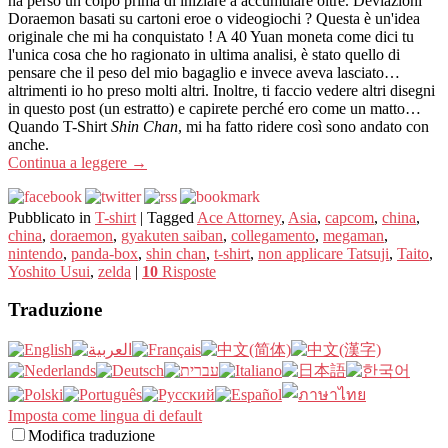
ha perso un colpo prima di iniziare a accumulare oltre. Deviazioni
Doraemon basati su cartoni eroe o videogiochi ? Questa è un'idea
originale che mi ha conquistato ! A 40 Yuan moneta come dici tu
l'unica cosa che ho ragionato in ultima analisi, è stato quello di
pensare che il peso del mio bagaglio e invece aveva lasciato…
altrimenti io ho preso molti altri. Inoltre, ti faccio vedere altri disegni
in questo post (un estratto) e capirete perché ero come un matto…
Quando T-Shirt
Shin Chan
, mi ha fatto ridere così sono andato con
anche.
Continua a leggere
→
Pubblicato in
T-shirt
|
Tagged
Ace Attorney
,
Asia
,
capcom
,
china
,
china
,
doraemon
,
gyakuten saiban
,
collegamento
,
megaman
,
nintendo
,
panda-box
,
shin chan
,
t-shirt
,
non applicare Tatsuji
,
Taito
,
Yoshito Usui
,
zelda
|
10
Risposte
Traduzione
Imposta come lingua di default
Modifica traduzione