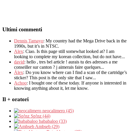
Ultimi commenti
Dennis Tamayo
:
My country had the Mega Drive back in the
1990s
,
but it’s in NTSC
.
Alex
: Ciao.
Is this page still somewhat looked at
?
I am
looking to complete my korean collection
,
but do not have..
.
david
:
hello
,
tres bel article
!
aurais tu des adresses a me
conseiller sur canton
?
j aimerais faire quelques..
.
Álex
: Do you know where can I find a scan of the cartridge’s
sticker? This post is the only site that I saw...
Achoo
: I bought one of these today. If anyone is interested in
knowing anything about it, let me know.
Il + oratori
neocalimero (45)
Sp!nz (44)
bababaloo (33)
Ambseb (29)