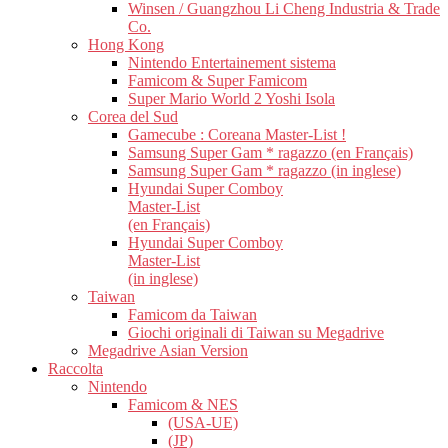
Winsen / Guangzhou Li Cheng Industria & Trade
Co.
Hong Kong
Nintendo Entertainement sistema
Famicom & Super Famicom
Super Mario World 2 Yoshi Isola
Corea del Sud
Gamecube : Coreana Master-List !
Samsung Super Gam * ragazzo (en Français)
Samsung Super Gam * ragazzo (in inglese)
Hyundai Super Comboy
Master-List
(en Français)
Hyundai Super Comboy
Master-List
(in inglese)
Taiwan
Famicom da Taiwan
Giochi originali di Taiwan su Megadrive
Megadrive Asian Version
Raccolta
Nintendo
Famicom & NES
(USA-UE)
(JP)