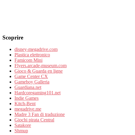
Scoprire
disney-megadrive.com
Plastica elettronico
Famicom Mini
Flyers.arcade-museum.com
Gioco & Guarda en ligne
Game Center CX
Gameboy Galleria
Guardiana.net
Hardcoregaming101.net
Indie Games
Kitch-Bent
megadrive.me
Madre 3 Fan di traduzione
Giochi pirata Central
Satakore
Shmup