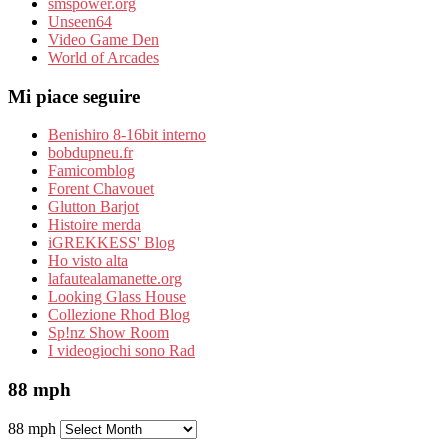
smspower.org
Unseen64
Video Game Den
World of Arcades
Mi piace seguire
Benishiro 8-16bit interno
bobdupneu.fr
Famicomblog
Forent Chavouet
Glutton Barjot
Histoire merda
iGREKKESS' Blog
Ho visto alta
lafautealamanette.org
Looking Glass House
Collezione Rhod Blog
Sp!nz Show Room
I videogiochi sono Rad
88 mph
88 mph