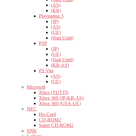
(AS)
(KR)
Playstation 3
(JP)
(AS)
(UE)
(Stati Uniti)
PSP
(JP)
(UE)
(Stati Uniti)
(KR-AS)
PS Vita
(AS)
(UE)
Microsoft
Xbox (TUTTI)
Xbox 360 (JP-KR-AS)
Xbox 360 (USA-UE)
NEC
Hu-Card
CD-ROM2
Super CD-ROM2
SNK