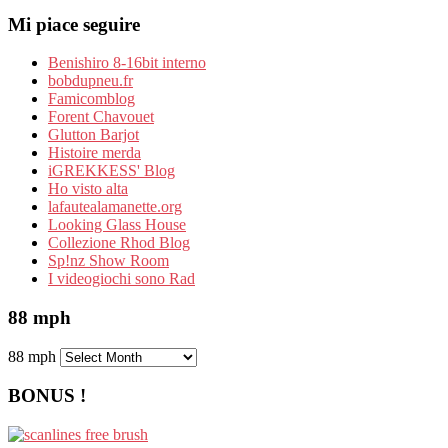
Mi piace seguire
Benishiro 8-16bit interno
bobdupneu.fr
Famicomblog
Forent Chavouet
Glutton Barjot
Histoire merda
iGREKKESS' Blog
Ho visto alta
lafautealamanette.org
Looking Glass House
Collezione Rhod Blog
Sp!nz Show Room
I videogiochi sono Rad
88 mph
88 mph
BONUS !