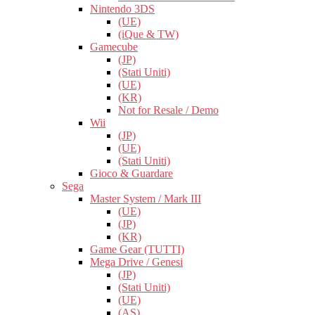
Nintendo 3DS
(UE)
(iQue & TW)
Gamecube
(JP)
(Stati Uniti)
(UE)
(KR)
Not for Resale / Demo
Wii
(JP)
(UE)
(Stati Uniti)
Gioco & Guardare
Sega
Master System / Mark III
(UE)
(JP)
(KR)
Game Gear (TUTTI)
Mega Drive / Genesi
(JP)
(Stati Uniti)
(UE)
(AS)