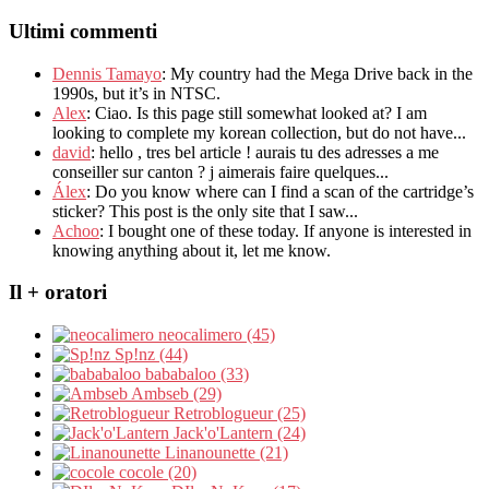
Ultimi commenti
Dennis Tamayo
:
My country had the Mega Drive back in the
1990s
,
but it’s in NTSC
.
Alex
: Ciao.
Is this page still somewhat looked at
?
I am
looking to complete my korean collection
,
but do not have..
.
david
:
hello
,
tres bel article
!
aurais tu des adresses a me
conseiller sur canton
?
j aimerais faire quelques..
.
Álex
: Do you know where can I find a scan of the cartridge’s
sticker? This post is the only site that I saw...
Achoo
: I bought one of these today. If anyone is interested in
knowing anything about it, let me know.
Il + oratori
neocalimero (45)
Sp!nz (44)
bababaloo (33)
Ambseb (29)
Retroblogueur (25)
Jack'o'Lantern (24)
Linanounette (21)
cocole (20)