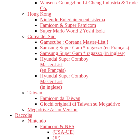
Winsen / Guangzhou Li Cheng Industria & Trade
Co.
Hong Kong
Nintendo Entertainement sistema
Famicom & Super Famicom
Super Mario World 2 Yoshi Isola
Corea del Sud
Gamecube : Coreana Master-List !
Samsung Super Gam * ragazzo (en Français)
Samsung Super Gam * ragazzo (in inglese)
Hyundai Super Comboy
Master-List
(en Français)
Hyundai Super Comboy
Master-List
(in inglese)
Taiwan
Famicom da Taiwan
Giochi originali di Taiwan su Megadrive
Megadrive Asian Version
Raccolta
Nintendo
Famicom & NES
(USA-UE)
(JP)