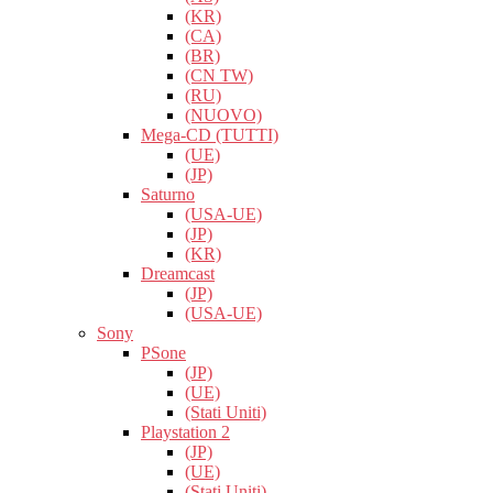
(KR)
(CA)
(BR)
(CN TW)
(RU)
(NUOVO)
Mega-CD (TUTTI)
(UE)
(JP)
Saturno
(USA-UE)
(JP)
(KR)
Dreamcast
(JP)
(USA-UE)
Sony
PSone
(JP)
(UE)
(Stati Uniti)
Playstation 2
(JP)
(UE)
(Stati Uniti)