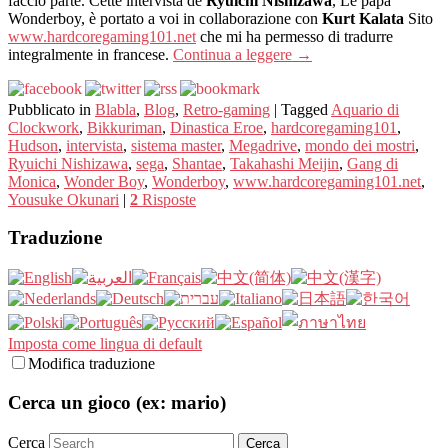
faccio parte. Cette intervista de
Ryuichi Nishizawa
, Le papà
Wonderboy, è portato a voi in collaborazione con
Kurt Kalata
Sito
www.hardcoregaming101.net
che mi ha permesso di tradurre
integralmente in francese.
Continua a leggere
→
Pubblicato in
Blabla
,
Blog
,
Retro-gaming
|
Tagged
Aquario di
Clockwork
,
Bikkuriman
,
Dinastica Eroe
,
hardcoregaming101
,
Hudson
,
intervista
,
sistema master
,
Megadrive
,
mondo dei mostri
,
Ryuichi Nishizawa
,
sega
,
Shantae
,
Takahashi Meijin
,
Gang di
Monica
,
Wonder Boy
,
Wonderboy
,
www.hardcoregaming101.net
,
Yousuke Okunari
|
2
Risposte
Traduzione
Imposta come lingua di default
Modifica traduzione
Cerca un gioco (ex: mario)
Cerca