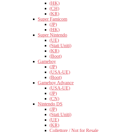
(HK)
(CH)
(KR)
Super Famicom
(JP)
(HK)
Super Nintendo
(UE)
(Stati Uniti)
(KR)
(Boot)
Gameboy
(JP)
(USA-UE)
(Boot)
Gameboy Advance
(USA-UE)
(JP)
(CN)
Nintendo DS
(JP)
(Stati Uniti)
(UE)
(KR)
Collettore / Not for Resale