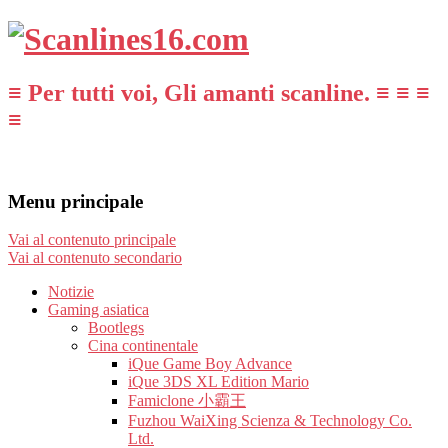
≡ Per tutti voi, Gli amanti scanline. ≡ ≡ ≡
≡
Menu principale
Vai al contenuto principale
Vai al contenuto secondario
Notizie
Gaming asiatica
Bootlegs
Cina continentale
iQue Game Boy Advance
iQue 3DS XL Edition Mario
Famiclone 小霸王
Fuzhou WaiXing Scienza & Technology Co.
Ltd.