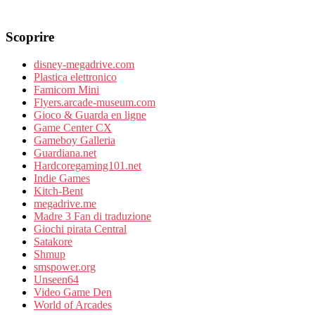
Scoprire
disney-megadrive.com
Plastica elettronico
Famicom Mini
Flyers.arcade-museum.com
Gioco & Guarda en ligne
Game Center CX
Gameboy Galleria
Guardiana.net
Hardcoregaming101.net
Indie Games
Kitch-Bent
megadrive.me
Madre 3 Fan di traduzione
Giochi pirata Central
Satakore
Shmup
smspower.org
Unseen64
Video Game Den
World of Arcades