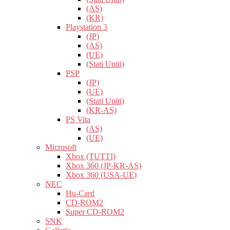
(AS)
(KR)
Playstation 3
(JP)
(AS)
(UE)
(Stati Uniti)
PSP
(JP)
(UE)
(Stati Uniti)
(KR-AS)
PS Vita
(AS)
(UE)
Microsoft
Xbox (TUTTI)
Xbox 360 (JP-KR-AS)
Xbox 360 (USA-UE)
NEC
Hu-Card
CD-ROM2
Super CD-ROM2
SNK