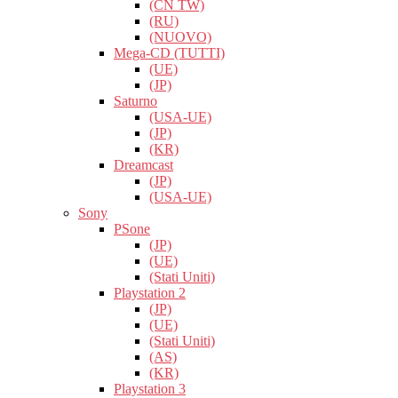
(CN TW)
(RU)
(NUOVO)
Mega-CD (TUTTI)
(UE)
(JP)
Saturno
(USA-UE)
(JP)
(KR)
Dreamcast
(JP)
(USA-UE)
Sony
PSone
(JP)
(UE)
(Stati Uniti)
Playstation 2
(JP)
(UE)
(Stati Uniti)
(AS)
(KR)
Playstation 3