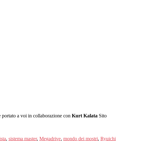
 portato a voi in collaborazione con
Kurt Kalata
Sito
ista
,
sistema master
,
Megadrive
,
mondo dei mostri
,
Ryuichi