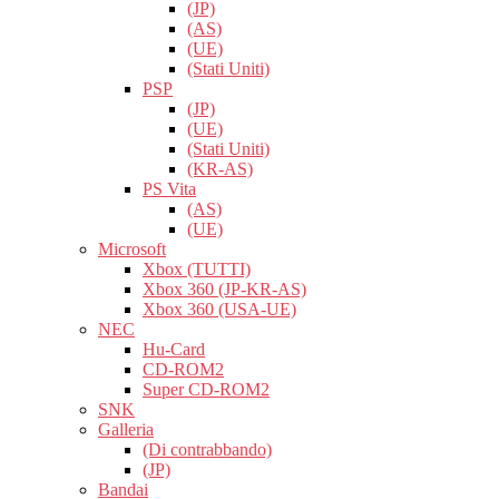
(JP)
(AS)
(UE)
(Stati Uniti)
PSP
(JP)
(UE)
(Stati Uniti)
(KR-AS)
PS Vita
(AS)
(UE)
Microsoft
Xbox (TUTTI)
Xbox 360 (JP-KR-AS)
Xbox 360 (USA-UE)
NEC
Hu-Card
CD-ROM2
Super CD-ROM2
SNK
Galleria
(Di contrabbando)
(JP)
Bandai