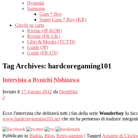
Hyundai
Samsung
Gam * Boy
Super Gam * Boy (KR)
Giochi su carta
Riviste (JP-KOR)
Riviste (FR-UK)
Libri & Mooks (TUTTI)
Guide (JP)
Guide (FR-US)
Tag Archives:
hardcoregaming101
Intervista a Ryuichi Nishizawa
Inviato il
17 Agosto 2012
da
Dentifritz
2
Ecco l'intervista che delizierà tutti i fan della serie
Wonderboy
Io facc
www.hardcoregaming101.net
che mi ha permesso di tradurre integral
Pubblicato in
Blabla
,
Blog
,
Retro-gaming
|
Tagged
Aquario di Clock