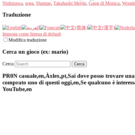
Nishizawa
,
sega
,
Shantae
,
Takahashi Meijin
,
Gang di Monica
,
Wonde
Traduzione
Imposta come lingua di default
Modifica traduzione
Cerca un gioco (ex: mario)
Cerca
PR0N casuale,en,Àxlex,pt,Sai dove posso trovare una s
comprato uno di questi oggi,en,Se qualcuno è interessa
YouTube,en