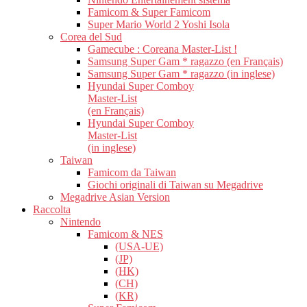
Famicom & Super Famicom
Super Mario World 2 Yoshi Isola
Corea del Sud
Gamecube : Coreana Master-List !
Samsung Super Gam * ragazzo (en Français)
Samsung Super Gam * ragazzo (in inglese)
Hyundai Super Comboy
Master-List
(en Français)
Hyundai Super Comboy
Master-List
(in inglese)
Taiwan
Famicom da Taiwan
Giochi originali di Taiwan su Megadrive
Megadrive Asian Version
Raccolta
Nintendo
Famicom & NES
(USA-UE)
(JP)
(HK)
(CH)
(KR)