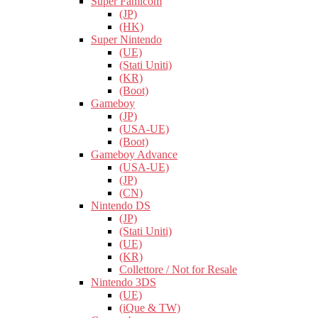
Super Famicom
(JP)
(HK)
Super Nintendo
(UE)
(Stati Uniti)
(KR)
(Boot)
Gameboy
(JP)
(USA-UE)
(Boot)
Gameboy Advance
(USA-UE)
(JP)
(CN)
Nintendo DS
(JP)
(Stati Uniti)
(UE)
(KR)
Collettore / Not for Resale
Nintendo 3DS
(UE)
(iQue & TW)