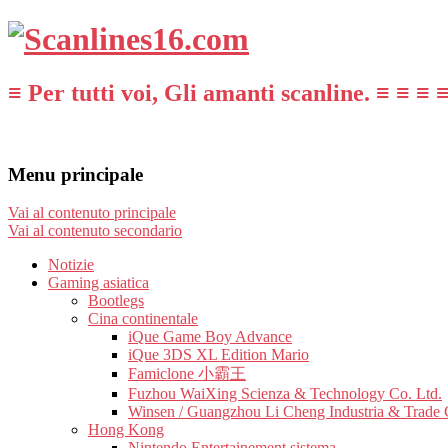
≡ Per tutti voi, Gli amanti scanline. ≡ ≡ ≡ 
Menu principale
Vai al contenuto principale
Vai al contenuto secondario
Notizie
Gaming asiatica
Bootlegs
Cina continentale
iQue Game Boy Advance
iQue 3DS XL Edition Mario
Famiclone 小霸王
Fuzhou WaiXing Scienza & Technology Co. Ltd.
Winsen / Guangzhou Li Cheng Industria & Trade 
Hong Kong
Nintendo Entertainement sistema