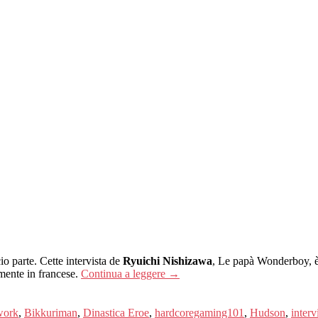
io parte. Cette intervista de
Ryuichi Nishizawa
, Le papà Wonderboy, è
mente in francese.
Continua a leggere
→
work
,
Bikkuriman
,
Dinastica Eroe
,
hardcoregaming101
,
Hudson
,
interv