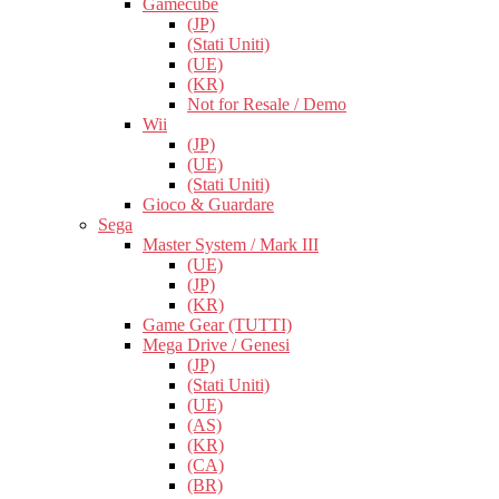
Gamecube
(JP)
(Stati Uniti)
(UE)
(KR)
Not for Resale / Demo
Wii
(JP)
(UE)
(Stati Uniti)
Gioco & Guardare
Sega
Master System / Mark III
(UE)
(JP)
(KR)
Game Gear (TUTTI)
Mega Drive / Genesi
(JP)
(Stati Uniti)
(UE)
(AS)
(KR)
(CA)
(BR)