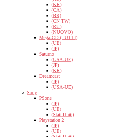
(KR)
(CA)
(BR)
(CN TW)
(RU)
(NUOVO)
Mega-CD (TUTTI)
(UE)
(JP)
Saturno
(USA-UE)
(JP)
(KR)
Dreamcast
(JP)
(USA-UE)
Sony
PSone
(JP)
(UE)
(Stati Uniti)
Playstation 2
(JP)
(UE)
(Stati Uniti)