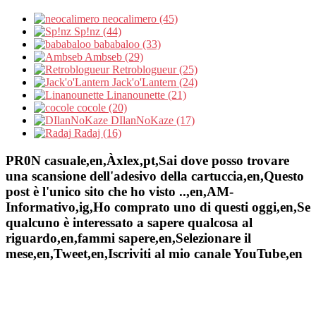
neocalimero (45)
Sp!nz (44)
bababaloo (33)
Ambseb (29)
Retroblogueur (25)
Jack'o'Lantern (24)
Linanounette (21)
cocole (20)
DIlanNoKaze (17)
Radaj (16)
PR0N casuale,en,Àxlex,pt,Sai dove posso trovare
una scansione dell'adesivo della cartuccia,en,Questo
post è l'unico sito che ho visto ..,en,AM-
Informativo,ig,Ho comprato uno di questi oggi,en,Se
qualcuno è interessato a sapere qualcosa al
riguardo,en,fammi sapere,en,Selezionare il
mese,en,Tweet,en,Iscriviti al mio canale YouTube,en