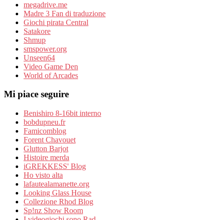
megadrive.me
Madre 3 Fan di traduzione
Giochi pirata Central
Satakore
Shmup
smspower.org
Unseen64
Video Game Den
World of Arcades
Mi piace seguire
Benishiro 8-16bit interno
bobdupneu.fr
Famicomblog
Forent Chavouet
Glutton Barjot
Histoire merda
iGREKKESS' Blog
Ho visto alta
lafautealamanette.org
Looking Glass House
Collezione Rhod Blog
Sp!nz Show Room
I videogiochi sono Rad