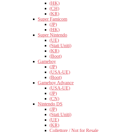
(HK)
(CH)
(KR)
Super Famicom
(JP)
(HK)
Super Nintendo
(UE)
(Stati Uniti)
(KR)
(Boot)
Gameboy
(JP)
(USA-UE)
(Boot)
Gameboy Advance
(USA-UE)
(JP)
(CN)
Nintendo DS
(JP)
(Stati Uniti)
(UE)
(KR)
Collettore / Not for Resale