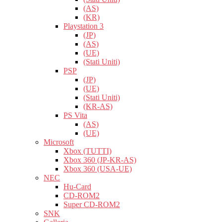
(AS)
(KR)
Playstation 3
(JP)
(AS)
(UE)
(Stati Uniti)
PSP
(JP)
(UE)
(Stati Uniti)
(KR-AS)
PS Vita
(AS)
(UE)
Microsoft
Xbox (TUTTI)
Xbox 360 (JP-KR-AS)
Xbox 360 (USA-UE)
NEC
Hu-Card
CD-ROM2
Super CD-ROM2
SNK