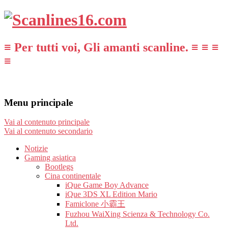
≡ Per tutti voi, Gli amanti scanline. ≡ ≡ ≡
≡
Menu principale
Vai al contenuto principale
Vai al contenuto secondario
Notizie
Gaming asiatica
Bootlegs
Cina continentale
iQue Game Boy Advance
iQue 3DS XL Edition Mario
Famiclone 小霸王
Fuzhou WaiXing Scienza & Technology Co.
Ltd.