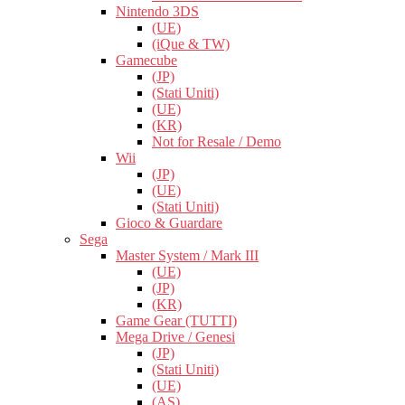
Nintendo 3DS
(UE)
(iQue & TW)
Gamecube
(JP)
(Stati Uniti)
(UE)
(KR)
Not for Resale / Demo
Wii
(JP)
(UE)
(Stati Uniti)
Gioco & Guardare
Sega
Master System / Mark III
(UE)
(JP)
(KR)
Game Gear (TUTTI)
Mega Drive / Genesi
(JP)
(Stati Uniti)
(UE)
(AS)