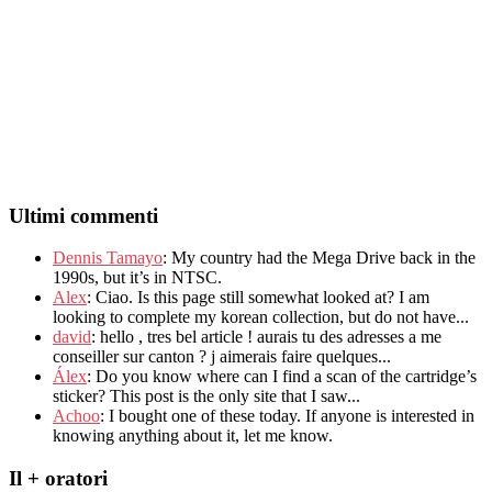
Ultimi commenti
Dennis Tamayo
:
My country had the Mega Drive back in the
1990s
,
but it’s in NTSC
.
Alex
: Ciao.
Is this page still somewhat looked at
?
I am
looking to complete my korean collection
,
but do not have..
.
david
:
hello
,
tres bel article
!
aurais tu des adresses a me
conseiller sur canton
?
j aimerais faire quelques..
.
Álex
: Do you know where can I find a scan of the cartridge’s
sticker? This post is the only site that I saw...
Achoo
: I bought one of these today. If anyone is interested in
knowing anything about it, let me know.
Il + oratori