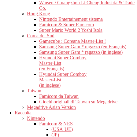
Winsen / Guangzhou Li Cheng Industria & Trade
Co.
Hong Kong
Nintendo Entertainement sistema
Famicom & Super Famicom
Super Mario World 2 Yoshi Isola
Corea del Sud
Gamecube : Coreana Master-List !
Samsung Super Gam * ragazzo (en Français)
Samsung Super Gam * ragazzo (in inglese)
Hyundai Super Comboy
Master-List
(en Français)
Hyundai Super Comboy
Master-List
(in inglese)
Taiwan
Famicom da Taiwan
Giochi originali di Taiwan su Megadrive
Megadrive Asian Version
Raccolta
Nintendo
Famicom & NES
(USA-UE)
(JP)