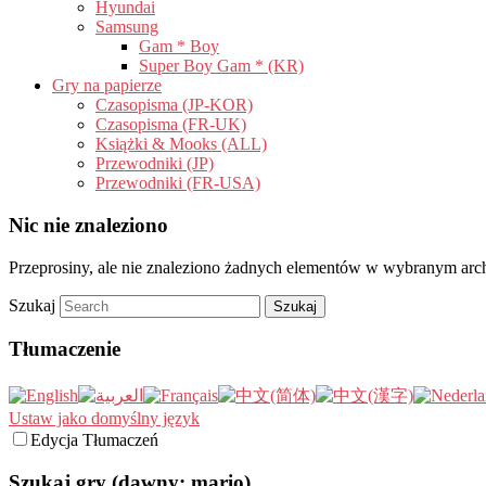
Hyundai
Samsung
Gam * Boy
Super Boy Gam * (KR)
Gry na papierze
Czasopisma (JP-KOR)
Czasopisma (FR-UK)
Książki & Mooks (ALL)
Przewodniki (JP)
Przewodniki (FR-USA)
Nic nie znaleziono
Przeprosiny, ale nie znaleziono żadnych elementów w wybranym a
Szukaj
Tłumaczenie
Ustaw jako domyślny język
Edycja Tłumaczeń
Szukaj gry (dawny: mario)