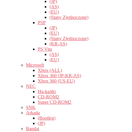
(JP)
(AS)
(EU)
(Stany Zjednoczone)
PSP
(JP)
(EU)
(Stany Zjednoczone)
(KR-AS)
PS Vita
(AS)
(EU)
Microsoft
Xbox (ALL)
Xbox 360 (JP-KR-AS)
Xbox 360 (US-EU)
NEC
Hu-kartki
CD-ROM2
Super CD-ROM2
SNK
Arkada
(Bootleg)
(JP)
Bandai