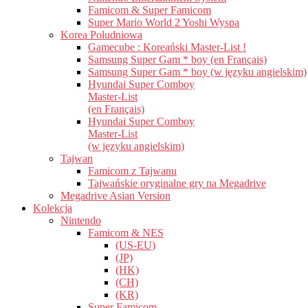
Famicom & Super Famicom
Super Mario World 2 Yoshi Wyspa
Korea Południowa
Gamecube : Koreański Master-List !
Samsung Super Gam * boy (en Français)
Samsung Super Gam * boy (w języku angielskim)
Hyundai Super Comboy
Master-List
(en Français)
Hyundai Super Comboy
Master-List
(w języku angielskim)
Tajwan
Famicom z Tajwanu
Tajwańskie oryginalne gry na Megadrive
Megadrive Asian Version
Kolekcja
Nintendo
Famicom & NES
(US-EU)
(JP)
(HK)
(CH)
(KR)
Super Famicom