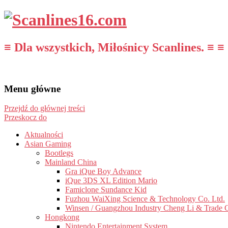
≡ Dla wszystkich, Miłośnicy Scanlines. ≡ ≡
Menu główne
Przejdź do głównej treści
Przeskocz do
Aktualności
Asian Gaming
Bootlegs
Mainland China
Gra iQue Boy Advance
iQue 3DS XL Edition Mario
Famiclone Sundance Kid
Fuzhou WaiXing Science & Technology Co. Ltd.
Winsen / Guangzhou Industry Cheng Li & Trade 
Hongkong
Nintendo Entertainment System