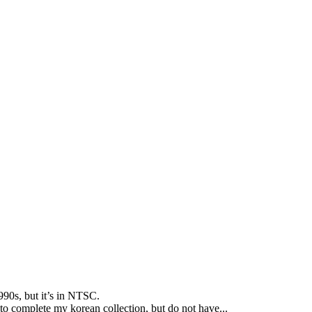
990s
,
but it’s in NTSC
.
 to complete my korean collection
,
but do not have..
.