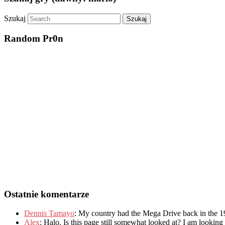
Szukaj
Random Pr0n
Ostatnie komentarze
Dennis Tamayo
:
My country had the Mega Drive back in the 1
Alex
: Halo.
Is this page still somewhat looked at
?
I am looking