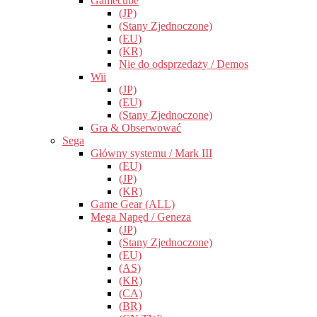
Gamecube
(JP)
(Stany Zjednoczone)
(EU)
(KR)
Nie do odsprzedaży / Demos
Wii
(JP)
(EU)
(Stany Zjednoczone)
Gra & Obserwować
Sega
Główny systemu / Mark III
(EU)
(JP)
(KR)
Game Gear (ALL)
Mega Napęd / Geneza
(JP)
(Stany Zjednoczone)
(EU)
(AS)
(KR)
(CA)
(BR)