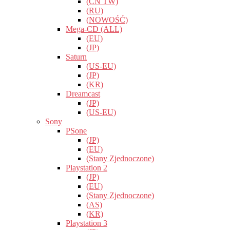
(CN TW)
(RU)
(NOWOŚĆ)
Mega-CD (ALL)
(EU)
(JP)
Saturn
(US-EU)
(JP)
(KR)
Dreamcast
(JP)
(US-EU)
Sony
PSone
(JP)
(EU)
(Stany Zjednoczone)
Playstation 2
(JP)
(EU)
(Stany Zjednoczone)
(AS)
(KR)
Playstation 3