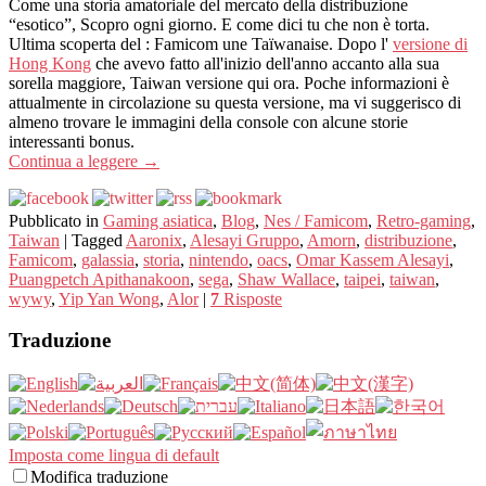
Come una storia amatoriale del mercato della distribuzione
“esotico”, Scopro ogni giorno. E come dici tu che non è torta.
Ultima scoperta del : Famicom une Taïwanaise. Dopo l'
versione di
Hong Kong
che avevo fatto all'inizio dell'anno accanto alla sua
sorella maggiore, Taiwan versione qui ora. Poche informazioni è
attualmente in circolazione su questa versione, ma vi suggerisco di
almeno trovare le immagini della console con alcune storie
interessanti bonus.
Continua a leggere
→
Pubblicato in
Gaming asiatica
,
Blog
,
Nes / Famicom
,
Retro-gaming
,
Taiwan
|
Tagged
Aaronix
,
Alesayi Gruppo
,
Amorn
,
distribuzione
,
Famicom
,
galassia
,
storia
,
nintendo
,
oacs
,
Omar Kassem Alesayi
,
Puangpetch Apithanakoon
,
sega
,
Shaw Wallace
,
taipei
,
taiwan
,
wywy
,
Yip Yan Wong
,
Alor
|
7
Risposte
Traduzione
Imposta come lingua di default
Modifica traduzione