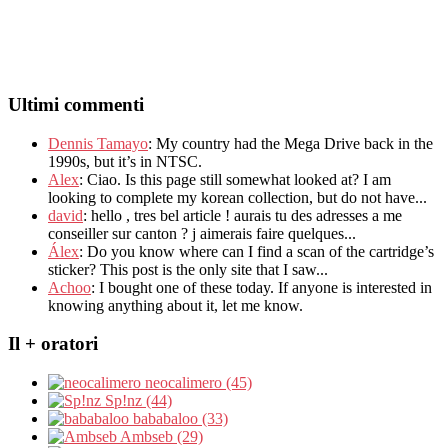
Ultimi commenti
Dennis Tamayo
:
My country had the Mega Drive back in the
1990s
,
but it’s in NTSC
.
Alex
: Ciao.
Is this page still somewhat looked at
?
I am
looking to complete my korean collection
,
but do not have..
.
david
:
hello
,
tres bel article
!
aurais tu des adresses a me
conseiller sur canton
?
j aimerais faire quelques..
.
Álex
: Do you know where can I find a scan of the cartridge’s
sticker? This post is the only site that I saw...
Achoo
: I bought one of these today. If anyone is interested in
knowing anything about it, let me know.
Il + oratori
neocalimero (45)
Sp!nz (44)
bababaloo (33)
Ambseb (29)