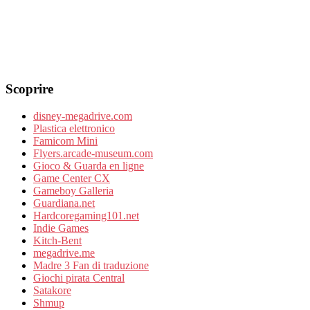
Scoprire
disney-megadrive.com
Plastica elettronico
Famicom Mini
Flyers.arcade-museum.com
Gioco & Guarda en ligne
Game Center CX
Gameboy Galleria
Guardiana.net
Hardcoregaming101.net
Indie Games
Kitch-Bent
megadrive.me
Madre 3 Fan di traduzione
Giochi pirata Central
Satakore
Shmup