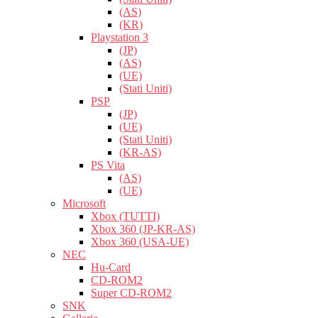
(AS)
(KR)
Playstation 3
(JP)
(AS)
(UE)
(Stati Uniti)
PSP
(JP)
(UE)
(Stati Uniti)
(KR-AS)
PS Vita
(AS)
(UE)
Microsoft
Xbox (TUTTI)
Xbox 360 (JP-KR-AS)
Xbox 360 (USA-UE)
NEC
Hu-Card
CD-ROM2
Super CD-ROM2
SNK