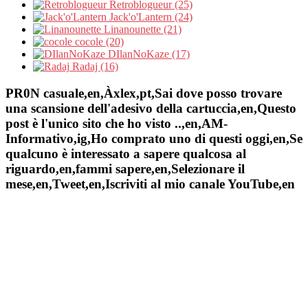
Retroblogueur (25)
Jack'o'Lantern (24)
Linanounette (21)
cocole (20)
DIlanNoKaze (17)
Radaj (16)
PR0N casuale,en,Àxlex,pt,Sai dove posso trovare
una scansione dell'adesivo della cartuccia,en,Questo
post è l'unico sito che ho visto ..,en,AM-
Informativo,ig,Ho comprato uno di questi oggi,en,Se
qualcuno è interessato a sapere qualcosa al
riguardo,en,fammi sapere,en,Selezionare il
mese,en,Tweet,en,Iscriviti al mio canale YouTube,en