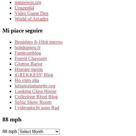
smspower.org
Unseen64
Video Game Den
World of Arcades
Mi piace seguire
Benishiro 8-16bit interno
bobdupneu.fr
Famicomblog
Forent Chavouet
Glutton Barjot
Histoire merda
iGREKKESS' Blog
Ho visto alta
lafautealamanette.org
Looking Glass House
Collezione Rhod Blog
Sp!nz Show Room
I videogiochi sono Rad
88 mph
88 mph