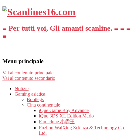
≡ Per tutti voi, Gli amanti scanline. ≡ ≡ ≡
≡
Menu principale
Vai al contenuto principale
Vai al contenuto secondario
Notizie
Gaming asiatica
Bootlegs
Cina continentale
iQue Game Boy Advance
iQue 3DS XL Edition Mario
Famiclone 小霸王
Fuzhou WaiXing Scienza & Technology Co.
Ltd.