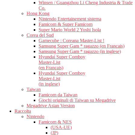
Winsen / Guangzhou Li Cheng Industria & Trade
Co.
Hong Kong
Nintendo Entertainement sistema
Famicom & Super Famicom
Super Mario World 2 Yoshi Isola
Corea del Sud
Gamecube : Coreana Master-List !
Samsung Super Gam * ragazzo (en Français)
Samsung Super Gam * ragazzo (in inglese)
Hyundai Super Comboy
Master-List
(en Français)
Hyundai Super Comboy
Master-List
(in inglese)
Taiwan
Famicom da Taiwan
Giochi originali di Taiwan su Megadrive
Megadrive Asian Version
Raccolta
Nintendo
Famicom & NES
(USA-UE)
(JP)