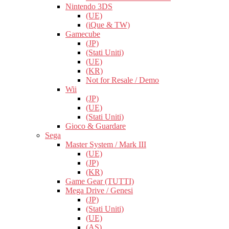
Nintendo 3DS
(UE)
(iQue & TW)
Gamecube
(JP)
(Stati Uniti)
(UE)
(KR)
Not for Resale / Demo
Wii
(JP)
(UE)
(Stati Uniti)
Gioco & Guardare
Sega
Master System / Mark III
(UE)
(JP)
(KR)
Game Gear (TUTTI)
Mega Drive / Genesi
(JP)
(Stati Uniti)
(UE)
(AS)