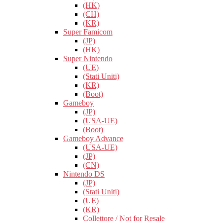
(HK)
(CH)
(KR)
Super Famicom
(JP)
(HK)
Super Nintendo
(UE)
(Stati Uniti)
(KR)
(Boot)
Gameboy
(JP)
(USA-UE)
(Boot)
Gameboy Advance
(USA-UE)
(JP)
(CN)
Nintendo DS
(JP)
(Stati Uniti)
(UE)
(KR)
Collettore / Not for Resale