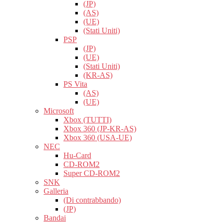
(JP)
(AS)
(UE)
(Stati Uniti)
PSP
(JP)
(UE)
(Stati Uniti)
(KR-AS)
PS Vita
(AS)
(UE)
Microsoft
Xbox (TUTTI)
Xbox 360 (JP-KR-AS)
Xbox 360 (USA-UE)
NEC
Hu-Card
CD-ROM2
Super CD-ROM2
SNK
Galleria
(Di contrabbando)
(JP)
Bandai