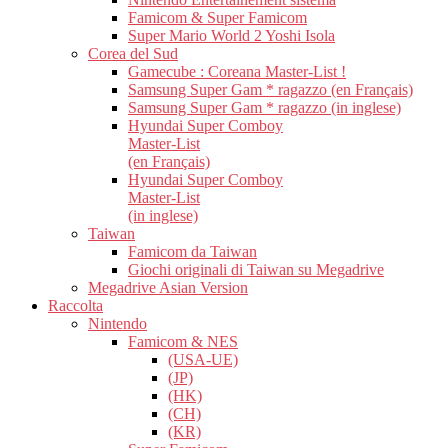
Famicom & Super Famicom
Super Mario World 2 Yoshi Isola
Corea del Sud
Gamecube : Coreana Master-List !
Samsung Super Gam * ragazzo (en Français)
Samsung Super Gam * ragazzo (in inglese)
Hyundai Super Comboy
Master-List
(en Français)
Hyundai Super Comboy
Master-List
(in inglese)
Taiwan
Famicom da Taiwan
Giochi originali di Taiwan su Megadrive
Megadrive Asian Version
Raccolta
Nintendo
Famicom & NES
(USA-UE)
(JP)
(HK)
(CH)
(KR)