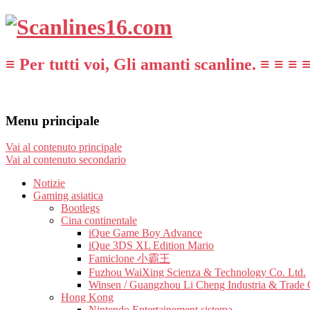
≡ Per tutti voi, Gli amanti scanline. ≡ ≡ ≡ 
Menu principale
Vai al contenuto principale
Vai al contenuto secondario
Notizie
Gaming asiatica
Bootlegs
Cina continentale
iQue Game Boy Advance
iQue 3DS XL Edition Mario
Famiclone 小霸王
Fuzhou WaiXing Scienza & Technology Co. Ltd.
Winsen / Guangzhou Li Cheng Industria & Trade 
Hong Kong
Nintendo Entertainement sistema