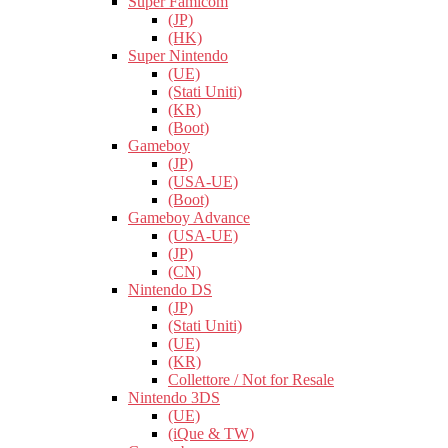
Super Famicom
(JP)
(HK)
Super Nintendo
(UE)
(Stati Uniti)
(KR)
(Boot)
Gameboy
(JP)
(USA-UE)
(Boot)
Gameboy Advance
(USA-UE)
(JP)
(CN)
Nintendo DS
(JP)
(Stati Uniti)
(UE)
(KR)
Collettore / Not for Resale
Nintendo 3DS
(UE)
(iQue & TW)