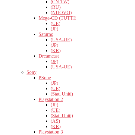
(CN TW)
(RU)
(NUOVO)
Mega-CD (TUTTI)
(UE)
(JP)
Saturno
(USA-UE)
(JP)
(KR)
Dreamcast
(JP)
(USA-UE)
Sony
PSone
(JP)
(UE)
(Stati Uniti)
Playstation 2
(JP)
(UE)
(Stati Uniti)
(AS)
(KR)
Playstation 3