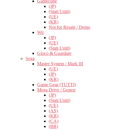
Gamecube
(JP)
(Stati Uniti)
(UE)
(KR)
Not for Resale / Demo
Wii
(JP)
(UE)
(Stati Uniti)
Gioco & Guardare
Sega
Master System / Mark III
(UE)
(JP)
(KR)
Game Gear (TUTTI)
Mega Drive / Genesi
(JP)
(Stati Uniti)
(UE)
(AS)
(KR)
(CA)
(BR)