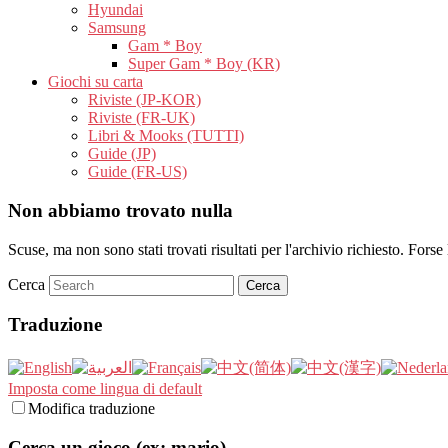
Hyundai
Samsung
Gam * Boy
Super Gam * Boy (KR)
Giochi su carta
Riviste (JP-KOR)
Riviste (FR-UK)
Libri & Mooks (TUTTI)
Guide (JP)
Guide (FR-US)
Non abbiamo trovato nulla
Scuse, ma non sono stati trovati risultati per l'archivio richiesto. Forse 
Cerca
Traduzione
Imposta come lingua di default
Modifica traduzione
Cerca un gioco (ex: mario)