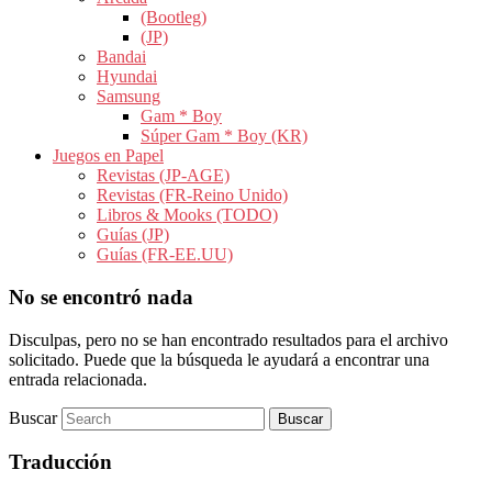
(Bootleg)
(JP)
Bandai
Hyundai
Samsung
Gam * Boy
Súper Gam * Boy (KR)
Juegos en Papel
Revistas (JP-AGE)
Revistas (FR-Reino Unido)
Libros & Mooks (TODO)
Guías (JP)
Guías (FR-EE.UU)
No se encontró nada
Disculpas, pero no se han encontrado resultados para el archivo
solicitado. Puede que la búsqueda le ayudará a encontrar una
entrada relacionada.
Buscar
Traducción