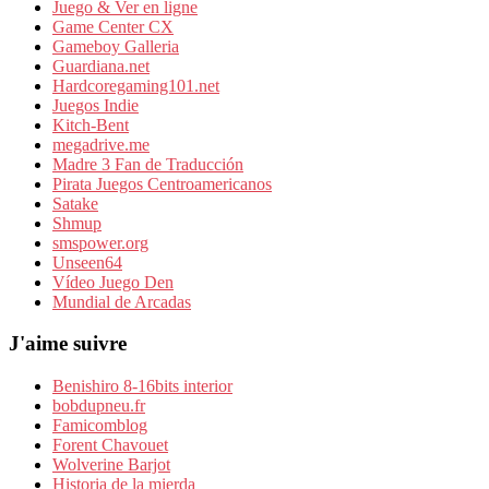
Juego & Ver en ligne
Game Center CX
Gameboy Galleria
Guardiana.net
Hardcoregaming101.net
Juegos Indie
Kitch-Bent
megadrive.me
Madre 3 Fan de Traducción
Pirata Juegos Centroamericanos
Satake
Shmup
smspower.org
Unseen64
Vídeo Juego Den
Mundial de Arcadas
J'aime suivre
Benishiro 8-16bits interior
bobdupneu.fr
Famicomblog
Forent Chavouet
Wolverine Barjot
Historia de la mierda