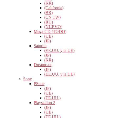
(KR)
(California)
(BR)
(CN TW)
(RU)
(NUEVO)
Mega-CD (TODO)
(UE)
(JP)
Saturno
(EE.UU. y la UE)
(JP)
(KR)
Dreamcast
(JP)
(EE.UU. y la UE)
Sony
PSone
(JP)
(UE)
(EE.UU.)
Playstation 2
(JP)
(UE)
(EE.UU.)