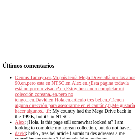
Últimos comentarios
Dennis Tamayo,es,Mi país tenía Mega Drive allá por los años
90,en,pero esta en NTSC,en,Alex,en,¿Esta página todavía
está un poco revisada?,en,Estoy buscando completar mi
colección coreana.,en,pero no
tengo..,en,David,en,Hola,en,artículo tres bel,en,¿Tienen
alguna dirección para asesorarme en el cantón?,fr,Me gustaría
hacer algunos...,fr
: My country had the Mega Drive back in
the 1990s, but it’s in NTSC.
Alex
: ¡Hola. Is this page still somewhat looked at? I am
looking to complete my korean collection, but do not have...
david
: hello , tres bel article ! aurais tu des adresses a me
conseiller sur canton ? j aimerais faire quelques...