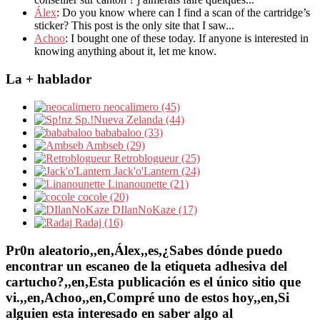
Álex
: Do you know where can I find a scan of the cartridge’s
sticker? This post is the only site that I saw...
Achoo
: I bought one of these today. If anyone is interested in
knowing anything about it, let me know.
La + hablador
neocalimero (45)
Sp.!Nueva Zelanda (44)
bababaloo (33)
Ambseb (29)
Retroblogueur (25)
Jack'o'Lantern (24)
Linanounette (21)
cocole (20)
DIlanNoKaze (17)
Radaj (16)
Pr0n aleatorio,,en,Álex,,es,¿Sabes dónde puedo
encontrar un escaneo de la etiqueta adhesiva del
cartucho?,,en,Esta publicación es el único sitio que
vi.,,en,Achoo,,en,Compré uno de estos hoy,,en,Si
alguien esta interesado en saber algo al