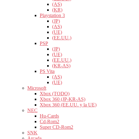
(AS)
(KR)
Playstation 3
(JP)
(AS)
(UE)
(EE.UU.)
PSP
(JP)
(UE)
(EE.UU.)
(KR-AS)
PS Vita
(AS)
(UE)
Microsoft
Xbox (TODO)
Xbox 360 (JP-KR-AS)
Xbox 360 (EE.UU. y la UE)
NEC
Hu-Cards
Cd-Rom2
Super CD-Rom2
SNK
Arcada