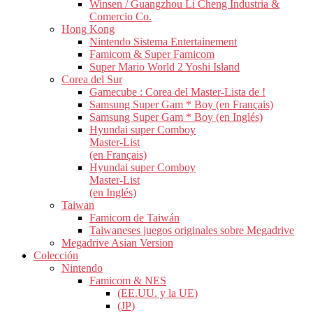
Winsen / Guangzhou Li Cheng Industria &
Comercio Co.
Hong Kong
Nintendo Sistema Entertainement
Famicom & Super Famicom
Super Mario World 2 Yoshi Island
Corea del Sur
Gamecube : Corea del Master-Lista de !
Samsung Super Gam * Boy (en Français)
Samsung Super Gam * Boy (en Inglés)
Hyundai super Comboy
Master-List
(en Français)
Hyundai super Comboy
Master-List
(en Inglés)
Taiwan
Famicom de Taiwán
Taiwaneses juegos originales sobre Megadrive
Megadrive Asian Version
Colección
Nintendo
Famicom & NES
(EE.UU. y la UE)
(JP)