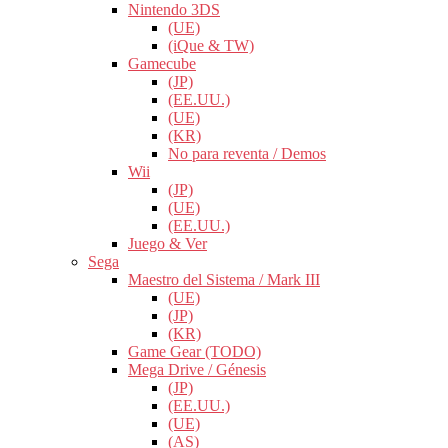
Nintendo 3DS
(UE)
(iQue & TW)
Gamecube
(JP)
(EE.UU.)
(UE)
(KR)
No para reventa / Demos
Wii
(JP)
(UE)
(EE.UU.)
Juego & Ver
Sega
Maestro del Sistema / Mark III
(UE)
(JP)
(KR)
Game Gear (TODO)
Mega Drive / Génesis
(JP)
(EE.UU.)
(UE)
(AS)