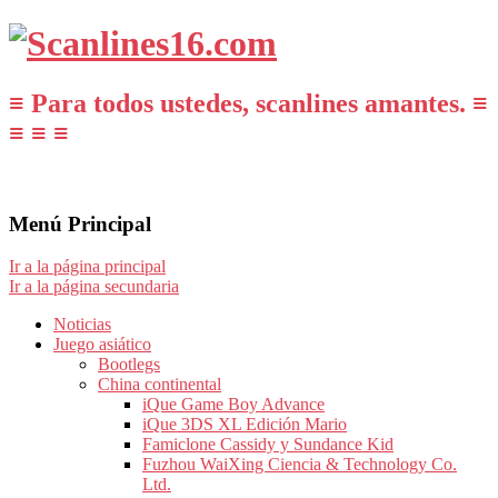
≡ Para todos ustedes, scanlines amantes. ≡
≡ ≡ ≡
Menú Principal
Ir a la página principal
Ir a la página secundaria
Noticias
Juego asiático
Bootlegs
China continental
iQue Game Boy Advance
iQue 3DS XL Edición Mario
Famiclone Cassidy y Sundance Kid
Fuzhou WaiXing Ciencia & Technology Co.
Ltd.