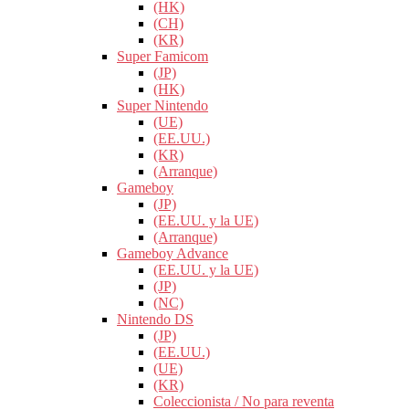
(HK)
(CH)
(KR)
Super Famicom
(JP)
(HK)
Super Nintendo
(UE)
(EE.UU.)
(KR)
(Arranque)
Gameboy
(JP)
(EE.UU. y la UE)
(Arranque)
Gameboy Advance
(EE.UU. y la UE)
(JP)
(NC)
Nintendo DS
(JP)
(EE.UU.)
(UE)
(KR)
Coleccionista / No para reventa