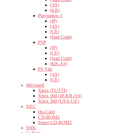
(AS)
(KR)
Playstation 3
(JP)
(AS)
(UE)
(Stati Uniti)
PSP
(JP)
(UE)
(Stati Uniti)
(KR-AS)
PS Vita
(AS)
(UE)
Microsoft
Xbox (TUTTI)
Xbox 360 (JP-KR-AS)
Xbox 360 (USA-UE)
NEC
Hu-Card
CD-ROM2
Super CD-ROM2
SNK