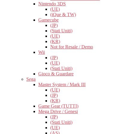
Nintendo 3DS
(UE)
(iQue & TW)
Gamecube
(JP)
(Stati Uniti)
(UE)
(KR)
Not for Resale / Demo
Wii
(JP)
(UE)
(Stati Uniti)
Gioco & Guardare
Sega
Master System / Mark III
(UE)
(JP)
(KR)
Game Gear (TUTTI)
Mega Drive / Genesi
(JP)
(Stati Uniti)
(UE)
(AS)