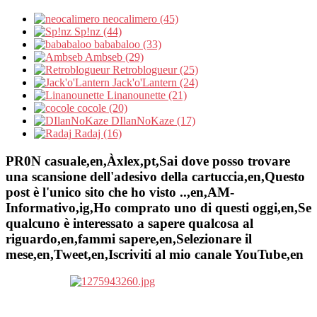
neocalimero (45)
Sp!nz (44)
bababaloo (33)
Ambseb (29)
Retroblogueur (25)
Jack'o'Lantern (24)
Linanounette (21)
cocole (20)
DIlanNoKaze (17)
Radaj (16)
PR0N casuale,en,Àxlex,pt,Sai dove posso trovare
una scansione dell'adesivo della cartuccia,en,Questo
post è l'unico sito che ho visto ..,en,AM-
Informativo,ig,Ho comprato uno di questi oggi,en,Se
qualcuno è interessato a sapere qualcosa al
riguardo,en,fammi sapere,en,Selezionare il
mese,en,Tweet,en,Iscriviti al mio canale YouTube,en