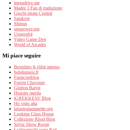
megadrive.me
Madre 3 Fan di traduzione
Giochi pirata Central
Satakore
Shmup
smspower.org
Unseen64
Video Game Den
World of Arcades
Mi piace seguire
Benishiro 8-16bit interno
bobdupneu.fr
Famicomblog
Forent Chavouet
Glutton Barjot
Histoire merda
iGREKKESS' Blog
Ho visto alta
lafautealamanette.org
Looking Glass House
Collezione Rhod Blog
Sp!nz Show Room
I videogiochi sono Rad