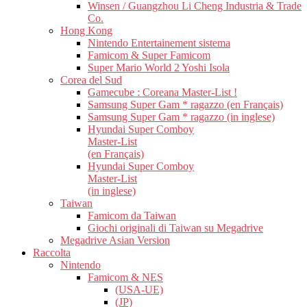
Winsen / Guangzhou Li Cheng Industria & Trade
Co.
Hong Kong
Nintendo Entertainement sistema
Famicom & Super Famicom
Super Mario World 2 Yoshi Isola
Corea del Sud
Gamecube : Coreana Master-List !
Samsung Super Gam * ragazzo (en Français)
Samsung Super Gam * ragazzo (in inglese)
Hyundai Super Comboy
Master-List
(en Français)
Hyundai Super Comboy
Master-List
(in inglese)
Taiwan
Famicom da Taiwan
Giochi originali di Taiwan su Megadrive
Megadrive Asian Version
Raccolta
Nintendo
Famicom & NES
(USA-UE)
(JP)