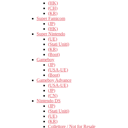
(HK)
(CH)
(KR)
Super Famicom
(JP)
(HK)
Super Nintendo
(UE)
(Stati Uniti)
(KR)
(Boot)
Gameboy
(JP)
(USA-UE)
(Boot)
Gameboy Advance
(USA-UE)
(JP)
(CN)
Nintendo DS
(JP)
(Stati Uniti)
(UE)
(KR)
Collettore / Not for Resale