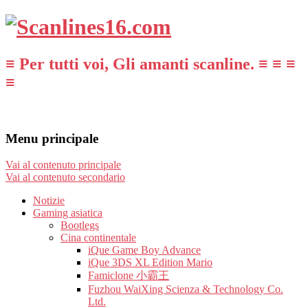
≡ Per tutti voi, Gli amanti scanline. ≡ ≡ ≡
≡
Menu principale
Vai al contenuto principale
Vai al contenuto secondario
Notizie
Gaming asiatica
Bootlegs
Cina continentale
iQue Game Boy Advance
iQue 3DS XL Edition Mario
Famiclone 小霸王
Fuzhou WaiXing Scienza & Technology Co.
Ltd.