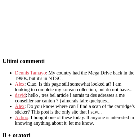
Ultimi commenti
Dennis Tamayo
:
My country had the Mega Drive back in the
1990s
,
but it’s in NTSC
.
Alex
: Ciao.
Is this page still somewhat looked at
?
I am
looking to complete my korean collection
,
but do not have..
.
david
:
hello
,
tres bel article
!
aurais tu des adresses a me
conseiller sur canton
?
j aimerais faire quelques..
.
Álex
: Do you know where can I find a scan of the cartridge’s
sticker? This post is the only site that I saw...
Achoo
: I bought one of these today. If anyone is interested in
knowing anything about it, let me know.
Il + oratori