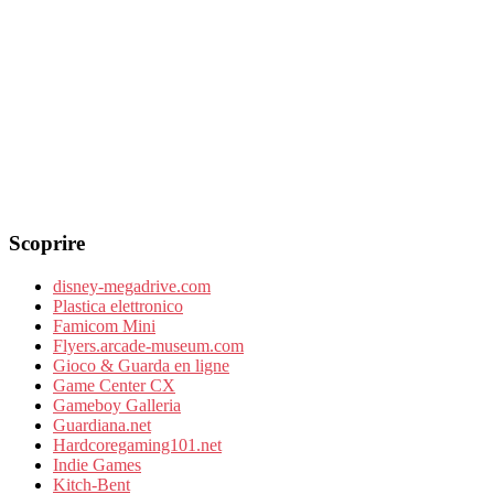
Scoprire
disney-megadrive.com
Plastica elettronico
Famicom Mini
Flyers.arcade-museum.com
Gioco & Guarda en ligne
Game Center CX
Gameboy Galleria
Guardiana.net
Hardcoregaming101.net
Indie Games
Kitch-Bent