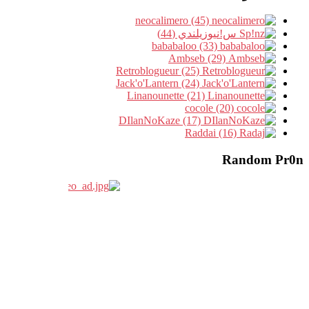
neocalimero (45)
س!نيوزيلندي (44)
bababaloo (33)
Ambseb (29)
Retroblogueur (25)
Jack'o'Lantern (24)
Linanounette (21)
cocole (20)
DIlanNoKaze (17)
Raddai (16)
Random Pr0n