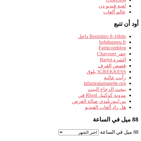
لعبة فيديو دن
عالم ألعاب
أود أن تتبع
Benishiro 8-16bits داخل
bobdupneu.fr
Famicomblog
حفر Chavouet
الشره Barjot
قصص القرف
iGREKKESS' بلوق
رأيت عالية
lafautealamanette.org
يبحث الزجاج البيت
مدونة كوكتيل Rhod في
س!نيوزيلندي صالة العرض
هل راد ألعاب الفيديو
88 ميل في الساعة
88 ميل في الساعة