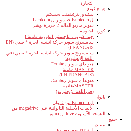
التجارة.
هونغ كونغ
نينتندو إنترتينمنت سيستم
ل Famicom & سوبر ل Famicom
سوبر ماريو العالم 2 جزيرة يوشي
كوريا الجنوبية
جيم كيوب : ماجستير الكورية-قائمة !
سامسونج سوبر حركة اتشيه الحرة * صبي (EN
FRANCAIS)
سامسونج سوبر حركة اتشيه الحرة * صبي (في
اللغة الإنجليزية)
هيونداي سوبر Comboy
MASTER-قائمة
(EN FRANCAIS)
هيونداي سوبر Comboy
MASTER-قائمة
(في اللغة الإنجليزية)
تايوان
ل Famicom من تايوان
الألعاب الأصلية التايوانية على megadrive من
النسخة الآسيوية megadrive من
جمع
نينتندو
ل Famicom & NES