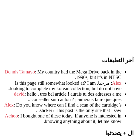
آخر التعليقات
Dennis Tamayo
:
My country had the Mega Drive back in the
.
1990s
,
but it’s in NTSC
Alex
: مرحبا.
I am
?
Is this page still somewhat looked at
.
looking to complete my korean collection
,
but do not have..
david
:
hello
,
tres bel article
!
aurais tu des adresses a me
.
conseiller sur canton
?
j aimerais faire quelques..
Álex
: Do you know where can I find a scan of the cartridge’s
sticker? This post is the only site that I saw...
Achoo
: I bought one of these today. If anyone is interested in
knowing anything about it, let me know.
ال + يتحدثوا