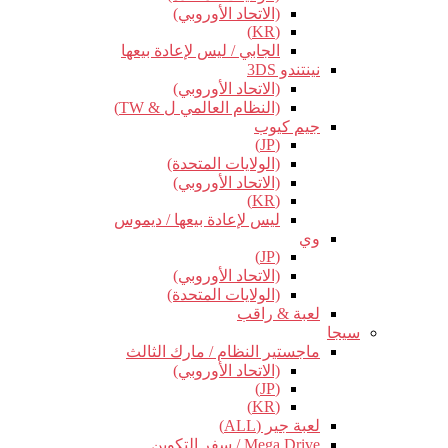
(الاتحاد الأوروبي)
(KR)
الجابي / ليس لإعادة بيعها
نينتندو 3DS
(الاتحاد الأوروبي)
(النظام العالمي ل & TW)
جيم كيوب
(JP)
(الولايات المتحدة)
(الاتحاد الأوروبي)
(KR)
ليس لإعادة بيعها / ديموس
وي
(JP)
(الاتحاد الأوروبي)
(الولايات المتحدة)
لعبة & راقب
سيجا
ماجستير النظام / مارك الثالث
(الاتحاد الأوروبي)
(JP)
(KR)
لعبة جير (ALL)
Mega Drive / سفر التكوين