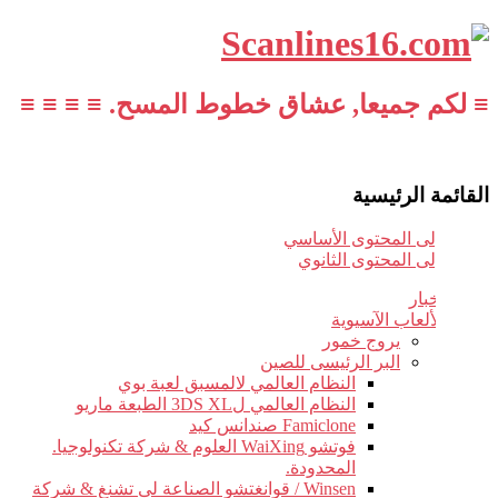
≡ لكم جميعا, عشاق خطوط المسح. ≡ ≡ ≡ ≡
القائمة الرئيسية
تخطي إلى المحتوى الأساسي
تخطي إلى المحتوى الثانوي
أخبار
الألعاب الآسيوية
يروج خمور
البر الرئيسى للصين
النظام العالمي لالمسبق لعبة بوي
النظام العالمي ل3DS XL الطبعة ماريو
Famiclone صندانس كيد
فوتشو WaiXing العلوم & شركة تكنولوجيا.
المحدودة.
Winsen / قوانغتشو الصناعة لى تشنغ & شركة