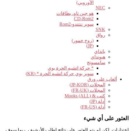
الأوروبي)
NEC
هو جين تاو، بطاقات
CD-Rom2
سوبر ننتندو-Rom2
SNK
رواق
(روج خمور)
(JP)
بانداي
هيونداي
سامسونج
* حركة اتشيه الحرة بوي
سوبر بوي حركة اتشيه الحرة * (KR)
ألعاب على ورق
المجلات (JP-KOR)
المجلات (FR-UK)
كتب & Mooks (ALL)
أدلة (JP)
أدلة (FR-US)
العثور على أي شيء
اعتذارات, لكن لم يتم العثور على نتائج لطلب الأرشيف. ربما سوف