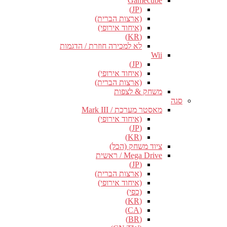
Gamecube
(JP)
(ארצות הברית)
(איחוד אירופי)
(KR)
לא למכירה חוזרת / הדגמות
Wii
(JP)
(איחוד אירופי)
(ארצות הברית)
משחק & לצפות
סגה
מאסטר מערכת / Mark III
(איחוד אירופי)
(JP)
(KR)
ציוד משחק (הכל)
Mega Drive / ראשית
(JP)
(ארצות הברית)
(איחוד אירופי)
(כפי)
(KR)
(CA)
(BR)