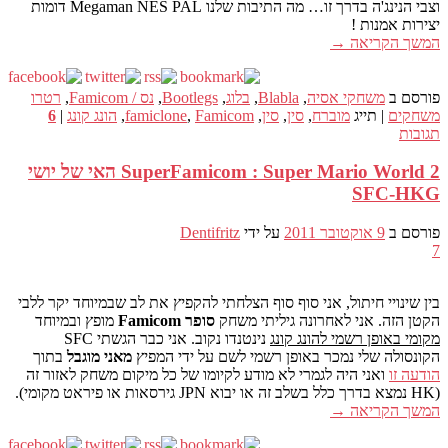
וצבי הנינג'ה בדרך זו… מה התיבות שלנו Megaman NES PAL דומות
יצירות אמנות !
המשך הקריאה
→
פורסם ב
משחקי אסיה
,
Blabla
,
בלוג
,
Bootlegs
,
נס / Famicom
,
רטרו
משחקים
|
תייג
מוברח
,
סין
,
סין
,
Famicom
,
famiclone
,
הונג קונג
|
6
תגובות
SuperFamicom : Super Mario World 2 האי של יושי
SFC-HKG
פורסם ב
9 אוקטובר 2011
על ידי
Dentifritz
7
בין שינויי חיתול, אני סוף סוף הצלחתי להקפיץ את לב שבמיוחד יקר ללבי
הקטן הזה. אני לאחרונה גיליתי משחק
סופר Famicom
מופץ ובמיוחד
מקומי באופן רשמי להונג קונג
נינטנדו נקוב. אני כבר הגשתי SFC
הקונסולה שלי נמכר באופן רשמי לשם על ידי המפיץ
מאני מוגבל
בתוך
הודעה זו
ואני היה לגמרי לא מודע לקיומו של כל מיקום משחק לאזור זה
(HK נמצא בדרך כלל בשלב זה או יבוא JPN גירסאות או פיראט מקומי).
המשך הקריאה
→