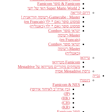
Famicom & סופר Famicom
Super Mario World 2 האי של יושי
דרום קוריאה
Gamecube : Master-רשימה קוריאנית !
סמסונג סופר גאם * ילד (en Français)
סמסונג סופר גאם * ילד (באנגלית)
יונדאי סופר Comboy
Master-רשימה
(en Français)
יונדאי סופר Comboy
Master-רשימה
(באנגלית)
טייוואן
Famicom מטייוואן
משחקים מקוריים מטייוואן על Megadrive
גרסת Megadrive אסיה
גבייה
נינטנדו
Famicom & NES
(בין ארה"ב לאיחוד אירופי)
(JP)
(HK)
(CH)
(KR)
סופר Famicom