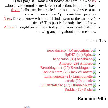
Alex
: שלום.
I am
?
Is this page still somewhat looked at
.
looking to complete my korean collection
,
but do not have..
david
:
hello
,
tres bel article
!
aurais tu des adresses a me
.
conseiller sur canton
?
j aimerais faire quelques..
Álex
: Do you know where can I find a scan of the cartridge’s
sticker? This post is the only site that I saw...
Achoo
: I bought one of these today. If anyone is interested in
knowing anything about it, let me know.
Les + הרבה
neocalimero (45)
Sp!NZ (44)
bababaloo (33)
Ambseb (29)
Retroblogueur (25)
Jack'o'lantern (24)
Linanounette (21)
cocole (20)
DIlanNoKaze (17)
Raddai (16)
Random Pr0n