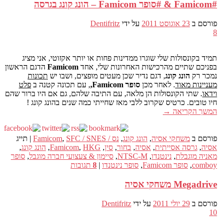
#Famicom & #סופר Famicom – הונג קונג בגרסה
פורסם ב
23 אוגוסט 2011
על ידי
Dentifritz
8
תמיד בקונסולות שלי שוגרו ממדינות פחות או יותר אקזוטי, אני מציג
בפניכם שתיים מהרכישות האחרונות שלי, אחד
Famicom
הדגם הראשון
נמכר רק
הונג קונג
, דגם נדיר שכן מעטים מופצים, ושבו יש
תכונות
מעניינות מאוד
. לאחר מכן
סופר Famicom,
, עם תכונה קטנה ב
פלט
וידאו
. שתי הקונסולות הן מלאה, עם התיבה שלהם, גם אם היו ברור שהם
חיו טובים. כרטיס שקרוב ללבי מאז שחייתי כמה שנים בהונג קונג !
המשך הקריאה
→
פורסם ב
משחקי אסיה
,
הונג קונג
,
נס / Famicom
SFC / SNES
,
|
תייג
אסיה
,
גרסה אסייתית
,
אסיה
,
בחור
,
סין
,
HKG
,
Famicom
,
הונג קונג
,
מאניה מוגבלת
,
נינטנדו
,
NTSC-M
,
סיימון & צעצועי חברה מוגבל
,
סופר
comboy
,
סופר Famicom
,
סופר נינטנדו
|
8
תגובות
Megadrive משחקי אסיה
פורסם ב
29 יולי 2011
על ידי
Dentifritz
10