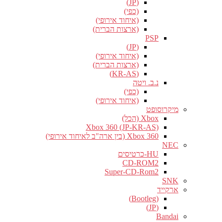
(JP)
(כפי)
(איחוד אירופי)
(ארצות הברית)
PSP
(JP)
(איחוד אירופי)
(ארצות הברית)
(KR-AS)
נ.ב. ויטה
(כפי)
(איחוד אירופי)
מיקרוסופט
Xbox (הכל)
Xbox 360 (JP-KR-AS)
Xbox 360 (בין ארה"ב לאיחוד אירופי)
NEC
HU-כרטיסים
CD-ROM2
Super-CD-Rom2
SNK
ארקייד
(Bootleg)
(JP)
Bandai