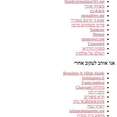
Hardcoregaming101.net
משחקי אינדי
Kitch-נט
megadrive.me
אמא 3 תרגום מאוורר
פירטי משחקים מרכזי
Satakore
Shmup
smspower.org
Unseen64
משחק הווידאו
העולם של אולמות
אני אוהב לעקוב אחרי
Benishiro 8-16bits Inside
bobdupneu.fr
Famicomblog
מקדחת Chavouet
וולברין לוני
חרא סיפורים
iGREKKESS' בלוג
ראיתי גבוה
lafautealamanette.org
מחפש בית זכוכית