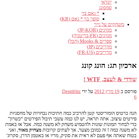
יונדאי
סמסונג
* גאם בוי
סופר בוי * גאם (KR)
משחקים על נייר
מגזינים (JP-KOR)
מגזינים (FR-בריטניה)
ספרים & Mooks (הכל)
מדריכים (JP)
מדריכים (FR-US)
ארכיון תג:
הונג קונג
שודדי & לעצב, WTF !
פורסם ב
19 מרץ 2012
על ידי
Dentifritz
6
הנה כרטיס הומוריסטי קטן להרכיב כמה חתיכות נבחרות של מחסניות
פירטים עיצוב. אתה תראה, יש לנו כמה עשבי תיבול הפירטים “כשרון”
כדי לבחור תמונות שונות ולהטמיע משחק לא משנה כמה. אבל אז באמת
לא משנה כמה ! זה כמובן מצער, אך לעתים קרובות
מצחיק מאוד
, ואני
בטוח שאתה אף פעם לא ראית את סוניק, מריו או באטמן הדרן, סקרוג'