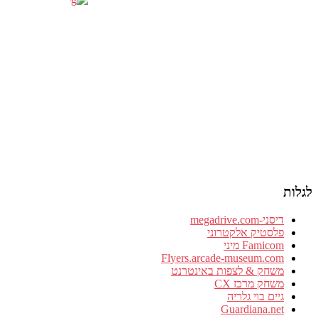
לגלות
דיסני-megadrive.com
פלסטיק אלקטרוני
Famicom מיני
Flyers.arcade-museum.com
משחק & לצפות באינטרנט
משחק מרכז CX
גיים בוי גלריה
Guardiana.net