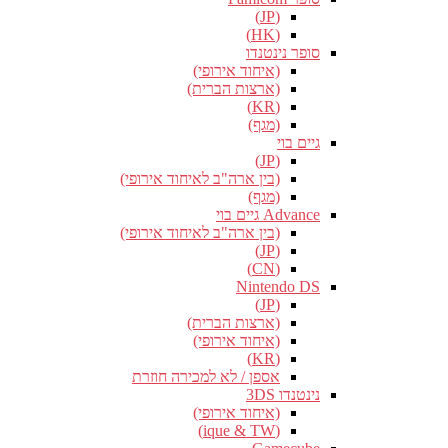
(JP)
(HK)
סופר נינטנדו
(איחוד אירופי)
(ארצות הברית)
(KR)
(מגף)
גיים בוי
(JP)
(בין ארה"ב לאיחוד אירופי)
(מגף)
Advance גיים בוי
(בין ארה"ב לאיחוד אירופי)
(JP)
(CN)
Nintendo DS
(JP)
(ארצות הברית)
(איחוד אירופי)
(KR)
אספן / לא למכירה חוזרת
נינטנדו 3DS
(איחוד אירופי)
(ique & TW)