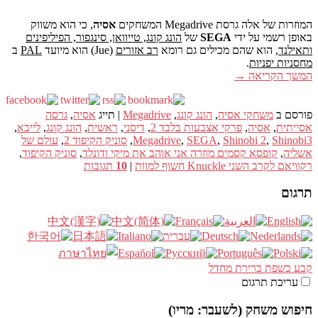
המוזרות של אלה גרסת Megadrive המשחקים
אסיה
, כי הוא משווק
באופן רשמי על ידי
SEGA
של
הונג קונג, טייוואן, סינגפור, הפיליפינים
ותאילנד
, הוא שהם מכילים גם רומא
רב אזורים
(Jue) הוא מיועד
PAL
ב
מחסניות יפניות
.
המשך הקריאה
→
פורסם ב
משחקי אסיה
,
הונג קונג
,
Megadrive
|
תייג
אסיה
,
גרסה
אסייתית
,
אסיה
,
פרקי אצבעות בלבד 2
,
דיסני
,
ראשית
,
הונג קונג
,
לייבא
,
Shinobi3
,
Shinobi 2
,
SEGA
,
Megadrive
,
סוניק הקיפוד 2
,
עולם של
אשליה
,
קופסא קסמים מוזרה אני אוהב את מיקי ודונלד
,
סוניק הקיפוד
,
רקוויאם לקרב השני Knuckle חשוף למוות
|
10
תגובות
תרגום
קבע כשפת ברירת מחדל
עריכת תרגום
חיפוש משחק (לשעבר: מריו)