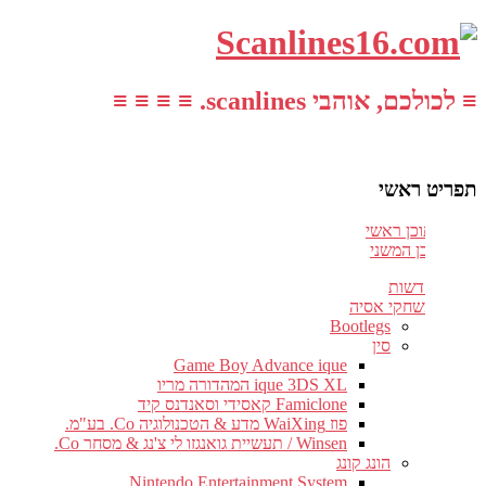
≡ לכולכם, אוהבי scanlines. ≡ ≡ ≡ ≡
תפריט ראשי
עבור לתוכן ראשי
דלג לתוכן המשני
חדשות
משחקי אסיה
Bootlegs
סין
Game Boy Advance ique
ique 3DS XL המהדורה מריו
Famiclone קאסידי וסאנדנס קיד
פוז WaiXing מדע & הטכנולוגיה Co. בע"מ.
Winsen / תעשיית גואנגזו לי צ'נג & מסחר Co.
הונג קונג
Nintendo Entertainment System