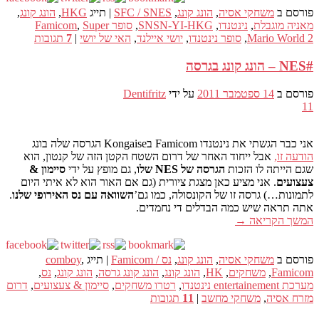
פורסם ב
משחקי אסיה
,
הונג קונג
,
SFC / SNES
|
תייג
HKG
,
הונג קונג
,
מאניה מוגבלת
,
נינטנדו
,
SNSN-YI-HKG
,
סופר Famicom
Super
,
Mario World 2
,
סופר נינטנדו
,
יושי איילנד
,
האי של יושי
|
7
תגובות
#NES – הונג קונג בגרסה
פורסם ב
14 ספטמבר 2011
על ידי
Dentifritz
11
אני כבר הגשתי את נינטנדו Famicom בKongaise הגרסה שלה בונג
הודעה זו,
אבל ייחוד האחר של דרום השטח הקטן הזה של קנטון, הוא
שגם הייתה לו הזכות
הגרסה של NES שלו
, גם מופץ על ידי
סיימון &
צעצועים
. אני מציע כאן מצגת ציורית (גם אם האור הוא לא איתי היום
לתמונות…) גרסה זו של הקונסולה, כמו גם’
השוואה עם נס האירופי שלנו
.
אתה תראה שיש כמה הבדלים די נחמדים.
המשך הקריאה
→
פורסם ב
משחקי אסיה
,
הונג קונג
,
נס / Famicom
|
תייג
,
comboy
Famicom
,
משחקים
,
HK
,
הונג קונג
,
הונג קונג גרסה
,
הונג קונג
,
נס
,
מערכת entertainement נינטנדו
,
רטרו משחקים
,
סיימון & צעצועים
,
דרום
מזרח אסיה
,
משחקי מחשב
|
11
תגובות