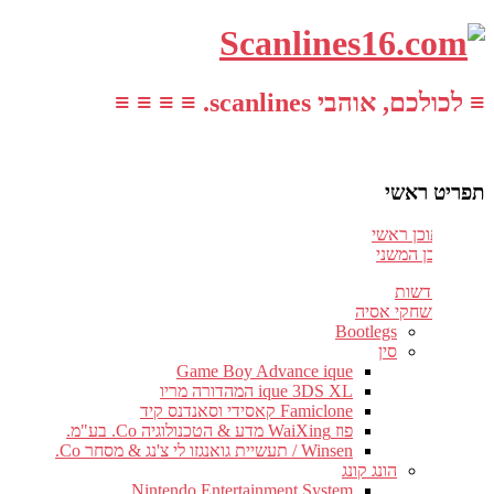
≡ לכולכם, אוהבי scanlines. ≡ ≡ ≡ ≡
תפריט ראשי
עבור לתוכן ראשי
דלג לתוכן המשני
חדשות
משחקי אסיה
Bootlegs
סין
Game Boy Advance ique
ique 3DS XL המהדורה מריו
Famiclone קאסידי וסאנדנס קיד
פוז WaiXing מדע & הטכנולוגיה Co. בע"מ.
Winsen / תעשיית גואנגזו לי צ'נג & מסחר Co.
הונג קונג
Nintendo Entertainment System