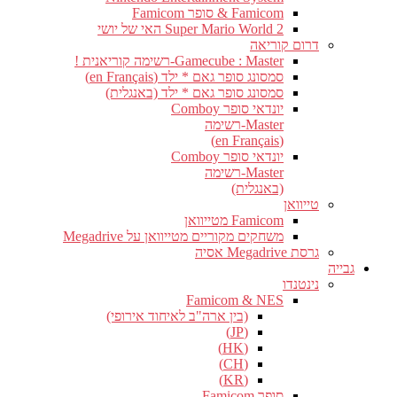
Famicom & סופר Famicom
Super Mario World 2 האי של יושי
דרום קוריאה
Gamecube : Master-רשימה קוריאנית !
סמסונג סופר גאם * ילד (en Français)
סמסונג סופר גאם * ילד (באנגלית)
יונדאי סופר Comboy
Master-רשימה
(en Français)
יונדאי סופר Comboy
Master-רשימה
(באנגלית)
טייוואן
Famicom מטייוואן
משחקים מקוריים מטייוואן על Megadrive
גרסת Megadrive אסיה
גבייה
נינטנדו
Famicom & NES
(בין ארה"ב לאיחוד אירופי)
(JP)
(HK)
(CH)
(KR)
סופר Famicom