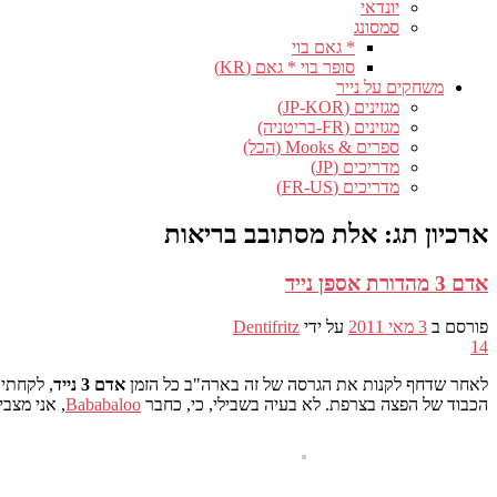
יונדאי
סמסונג
* גאם בוי
סופר בוי * גאם (KR)
משחקים על נייר
מגזינים (JP-KOR)
מגזינים (FR-בריטניה)
ספרים & Mooks (הכל)
מדריכים (JP)
מדריכים (FR-US)
ארכיון תג:
אלת מסתובב בריאות
אדם 3 מהדורת אספן נייד
פורסם ב
3 מאי 2011
על ידי
Dentifritz
14
לאחר שדחף לקנות את הגרסה של זה בארה"ב כל הזמן
אדם 3 נייד
, לקחתי
הכבוד של הפצה בצרפת. לא בעיה בשבילי, כי, כחבר
Bababaloo
, אני מצב