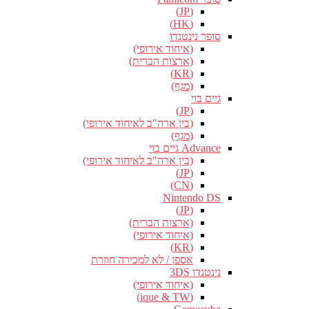
(JP)
(HK)
סופר נינטנדו
(איחוד אירופי)
(ארצות הברית)
(KR)
(מגף)
גיים בוי
(JP)
(בין ארה"ב לאיחוד אירופי)
(מגף)
Advance גיים בוי
(בין ארה"ב לאיחוד אירופי)
(JP)
(CN)
Nintendo DS
(JP)
(ארצות הברית)
(איחוד אירופי)
(KR)
אספן / לא למכירה חוזרת
נינטנדו 3DS
(איחוד אירופי)
(ique & TW)