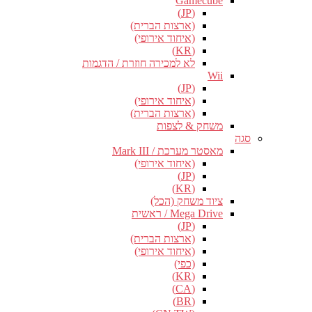
Gamecube
(JP)
(ארצות הברית)
(איחוד אירופי)
(KR)
לא למכירה חוזרת / הדגמות
Wii
(JP)
(איחוד אירופי)
(ארצות הברית)
משחק & לצפות
סגה
מאסטר מערכת / Mark III
(איחוד אירופי)
(JP)
(KR)
ציוד משחק (הכל)
Mega Drive / ראשית
(JP)
(ארצות הברית)
(איחוד אירופי)
(כפי)
(KR)
(CA)
(BR)