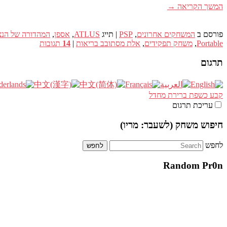
המשך הקריאה
→
פורסם ב
המשחקים אחרונים
,
PSP
|
תייג
ATLUS
,
אספן
,
המהדורה של הנצ
Portable
,
משחק תפקידים
,
אלת מסתובב בריאות
|
14
תגובות
תרגום
קבע כשפת ברירת מחדל
עריכת תרגום
חיפוש משחק (לשעבר: מריו)
לחפש
Random Pr0n