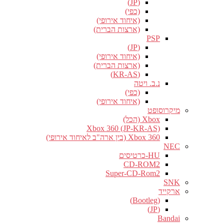
(JP)
(כפי)
(איחוד אירופי)
(ארצות הברית)
PSP
(JP)
(איחוד אירופי)
(ארצות הברית)
(KR-AS)
נ.ב. ויטה
(כפי)
(איחוד אירופי)
מיקרוסופט
Xbox (הכל)
Xbox 360 (JP-KR-AS)
Xbox 360 (בין ארה"ב לאיחוד אירופי)
NEC
HU-כרטיסים
CD-ROM2
Super-CD-Rom2
SNK
ארקייד
(Bootleg)
(JP)
Bandai