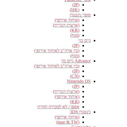
(JP)
(HK)
סופר נינטנדו
(איחוד אירופי)
(ארצות הברית)
(KR)
(מגף)
גיים בוי
(JP)
(בין ארה"ב לאיחוד אירופי)
(מגף)
Advance גיים בוי
(בין ארה"ב לאיחוד אירופי)
(JP)
(CN)
Nintendo DS
(JP)
(ארצות הברית)
(איחוד אירופי)
(KR)
אספן / לא למכירה חוזרת
נינטנדו 3DS
(איחוד אירופי)
(ique & TW)