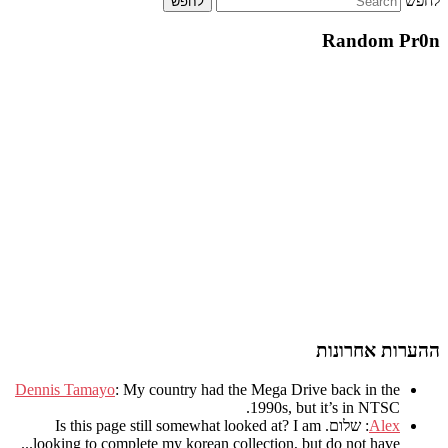
לחפש
Random Pr0n
ההערות אחרונות
Dennis Tamayo
:
My country had the Mega Drive back in the
.
1990s
,
but it’s in NTSC
Alex
: שלום.
I am
?
Is this page still somewhat looked at
.
looking to complete my korean collection
,
but do not have..