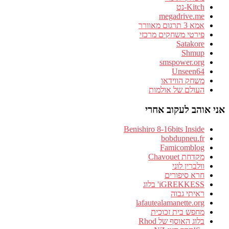
Kitch-נט
megadrive.me
אמא 3 תרגום מאוורר
פירטי משחקים מרכזי
Satakore
Shmup
smspower.org
Unseen64
משחק הווידאו
העולם של אולמות
אני אוהב לעקוב אחרי
Benishiro 8-16bits Inside
bobdupneu.fr
Famicomblog
מקדחת Chavouet
וולברין לוני
חרא סיפורים
iGREKKESS' בלוג
ראיתי גבוה
lafautealamanette.org
מחפש בית זכוכית
בלוג האוסף של Rhod