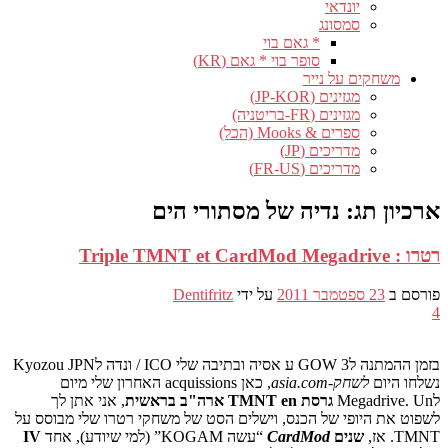
יונדאי
סמסונג
* גאם בוי
סופר בוי * גאם (KR)
משחקים על נייר
מגזינים (JP-KOR)
מגזינים (FR-בריטניה)
ספרים & Mooks (הכל)
מדריכים (JP)
מדריכים (FR-US)
ארכיון תג:
נדיה של מסתורי הים
רטרו : Triple TMNT et CardMod Megadrive
פורסם ב
23 ספטמבר 2011
על ידי
Dentifritz
4
בזמן ההמתנה לGOW 3 ע אסיה ובתיבה שלי ICO / ונדה לKyozou JPN
נשלחו היום
לשחק-asia.com
, כאן acquissions האחרון שלי מיום
לMegadrive.
Un
גרסת TMNT en ארה"ב בראשית
, אני אתן לך
לשפוט את היופי של הכנס, וישלים הסט של משחקי רטרו שלי מבוסס על
TMNT. אז,
שנים
CardMod
“עשה KOGAM” (למי שיודע), אחד
IV