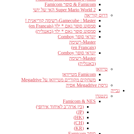
Famicom & סופר Famicom
Super Mario World 2 האי של יושי
דרום קוריאה
Gamecube : Master-רשימה קוריאנית !
סמסונג סופר גאם * ילד (en Français)
סמסונג סופר גאם * ילד (באנגלית)
יונדאי סופר Comboy
Master-רשימה
(en Français)
יונדאי סופר Comboy
Master-רשימה
(באנגלית)
טייוואן
Famicom מטייוואן
משחקים מקוריים מטייוואן על Megadrive
גרסת Megadrive אסיה
גבייה
נינטנדו
Famicom & NES
(בין ארה"ב לאיחוד אירופי)
(JP)
(HK)
(CH)
(KR)
סופר Famicom