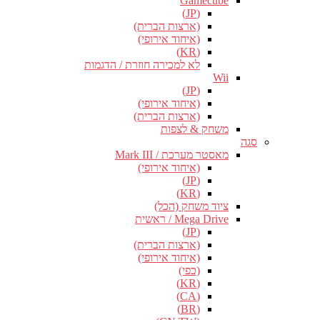
Gamecube
(JP)
(ארצות הברית)
(איחוד אירופי)
(KR)
לא למכירה חוזרת / הדגמות
Wii
(JP)
(איחוד אירופי)
(ארצות הברית)
משחק & לצפות
סגה
מאסטר מערכת / Mark III
(איחוד אירופי)
(JP)
(KR)
ציוד משחק (הכל)
Mega Drive / ראשית
(JP)
(ארצות הברית)
(איחוד אירופי)
(כפי)
(KR)
(CA)
(BR)