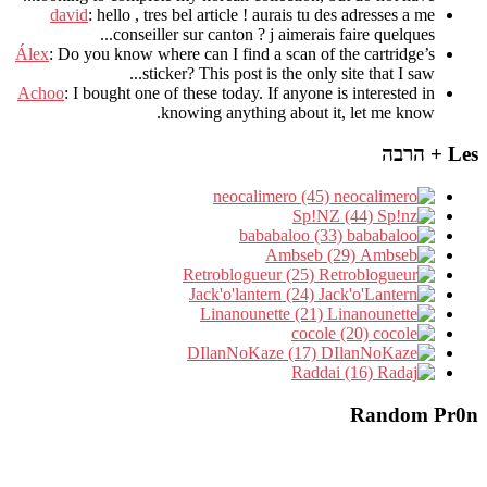
david
:
hello
,
tres bel article
!
aurais tu des adresses a me
.
conseiller sur canton
?
j aimerais faire quelques..
Álex
: Do you know where can I find a scan of the cartridge’s
sticker? This post is the only site that I saw...
Achoo
: I bought one of these today. If anyone is interested in
knowing anything about it, let me know.
Les + הרבה
neocalimero (45)
Sp!NZ (44)
bababaloo (33)
Ambseb (29)
Retroblogueur (25)
Jack'o'lantern (24)
Linanounette (21)
cocole (20)
DIlanNoKaze (17)
Raddai (16)
Random Pr0n