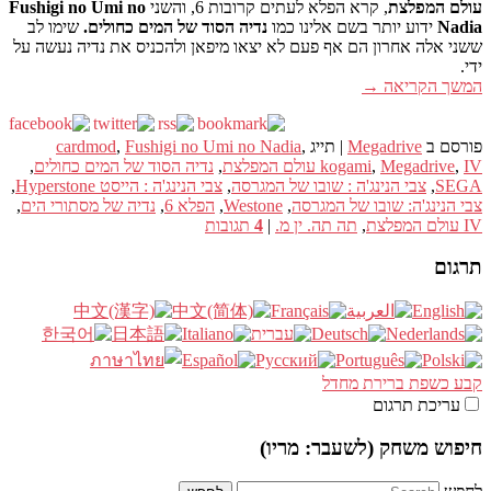
עולם המפלצת
, קרא הפלא לעתים קרובות 6, והשני
Fushigi no Umi no
Nadia
ידוע יותר בשם אלינו כמו
נדיה הסוד של המים כחולים.
שימו לב
ששני אלה אחרון הם אף פעם לא יצאו מיפאן ולהכניס את נדיה נעשה על
ידי.
המשך הקריאה
→
פורסם ב
Megadrive
|
תייג
,
Fushigi no Umi no Nadia
,
cardmod
IV עולם המפלצת
,
Megadrive
,
kogami
,
נדיה הסוד של המים כחולים
,
SEGA
,
צבי הנינג'ה : שובו של המגרסה
,
צבי הנינג'ה : הייסט Hyperstone
,
צבי הנינג'ה: שובו של המגרסה
,
Westone
,
הפלא 6
,
נדיה של מסתורי הים
,
IV עולם המפלצת
,
תה תה. ין מ.
|
4
תגובות
תרגום
קבע כשפת ברירת מחדל
עריכת תרגום
חיפוש משחק (לשעבר: מריו)