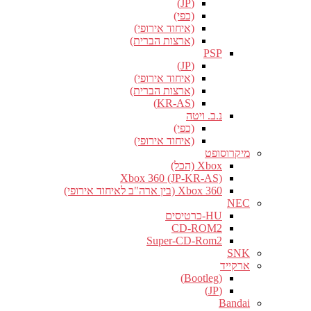
(JP)
(כפי)
(איחוד אירופי)
(ארצות הברית)
PSP
(JP)
(איחוד אירופי)
(ארצות הברית)
(KR-AS)
נ.ב. ויטה
(כפי)
(איחוד אירופי)
מיקרוסופט
Xbox (הכל)
Xbox 360 (JP-KR-AS)
Xbox 360 (בין ארה"ב לאיחוד אירופי)
NEC
HU-כרטיסים
CD-ROM2
Super-CD-Rom2
SNK
ארקייד
(Bootleg)
(JP)
Bandai