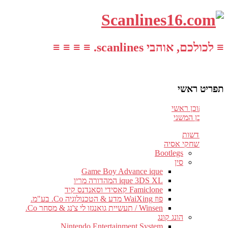
≡ לכולכם, אוהבי scanlines. ≡ ≡ ≡ ≡
תפריט ראשי
עבור לתוכן ראשי
דלג לתוכן המשני
חדשות
משחקי אסיה
Bootlegs
סין
Game Boy Advance ique
ique 3DS XL המהדורה מריו
Famiclone קאסידי וסאנדנס קיד
פוז WaiXing מדע & הטכנולוגיה Co. בע"מ.
Winsen / תעשיית גואנגזו לי צ'נג & מסחר Co.
הונג קונג
Nintendo Entertainment System