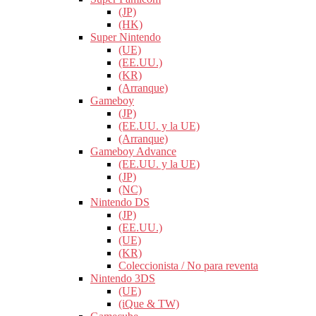
(JP)
(HK)
Super Nintendo
(UE)
(EE.UU.)
(KR)
(Arranque)
Gameboy
(JP)
(EE.UU. y la UE)
(Arranque)
Gameboy Advance
(EE.UU. y la UE)
(JP)
(NC)
Nintendo DS
(JP)
(EE.UU.)
(UE)
(KR)
Coleccionista / No para reventa
Nintendo 3DS
(UE)
(iQue & TW)