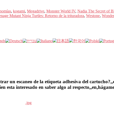
onomías
,
kogami
,
Megadrive
,
Monster World IV
,
Nadia The Secret of B
nage Mutant Ninja Turtles: Retorno de la trituradora
,
Westone
,
Wonder
ar un escaneo de la etiqueta adhesiva del cartucho?,,en
en esta interesado en saber algo al respecto,,en,hágame