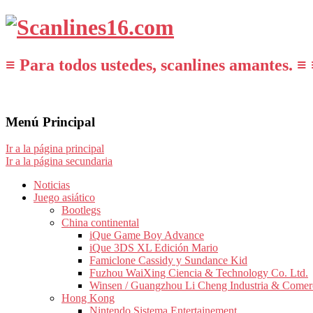
≡ Para todos ustedes, scanlines amantes. ≡ 
Menú Principal
Ir a la página principal
Ir a la página secundaria
Noticias
Juego asiático
Bootlegs
China continental
iQue Game Boy Advance
iQue 3DS XL Edición Mario
Famiclone Cassidy y Sundance Kid
Fuzhou WaiXing Ciencia & Technology Co. Ltd.
Winsen / Guangzhou Li Cheng Industria & Comer
Hong Kong
Nintendo Sistema Entertainement