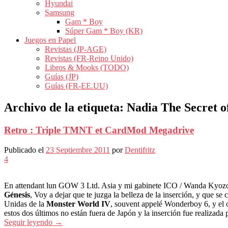
Hyundai
Samsung
Gam * Boy
Súper Gam * Boy (KR)
Juegos en Papel
Revistas (JP-AGE)
Revistas (FR-Reino Unido)
Libros & Mooks (TODO)
Guías (JP)
Guías (FR-EE.UU)
Archivo de la etiqueta:
Nadia The Secret o
Retro : Triple TMNT et CardMod Megadrive
Publicado el
23 Septiembre 2011
por
Dentifritz
4
En attendant lun GOW 3 Ltd. Asia y mi gabinete ICO / Wanda Kyo
Génesis
, Voy a dejar que te juzga la belleza de la inserción, y que 
Unidas de la
Monster World IV
, souvent appelé Wonderboy 6, y el 
estos dos últimos no están fuera de Japón y la inserción fue realizada
Seguir leyendo
→