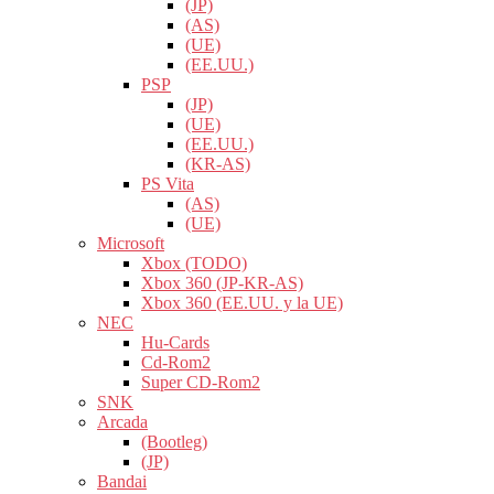
(JP)
(AS)
(UE)
(EE.UU.)
PSP
(JP)
(UE)
(EE.UU.)
(KR-AS)
PS Vita
(AS)
(UE)
Microsoft
Xbox (TODO)
Xbox 360 (JP-KR-AS)
Xbox 360 (EE.UU. y la UE)
NEC
Hu-Cards
Cd-Rom2
Super CD-Rom2
SNK
Arcada
(Bootleg)
(JP)
Bandai