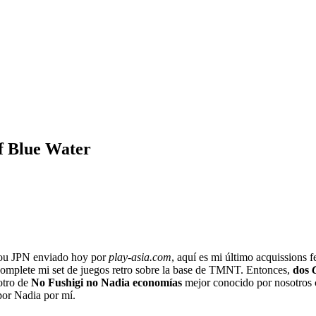
f Blue Water
zou JPN enviado hoy por
play-asia.com
, aquí es mi último acquissions
se complete mi set de juegos retro sobre la base de TMNT. Entonces,
dos
otro de
No Fushigi no Nadia economías
mejor conocido por nosotros
 por Nadia por mí.