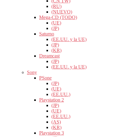
(CN TW)
(RU)
(NUEVO)
Mega-CD (TODO)
(UE)
(JP)
Saturno
(EE.UU. y la UE)
(JP)
(KR)
Dreamcast
(JP)
(EE.UU. y la UE)
Sony
PSone
(JP)
(UE)
(EE.UU.)
Playstation 2
(JP)
(UE)
(EE.UU.)
(AS)
(KR)
Playstation 3