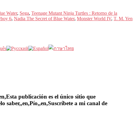
lue Water
,
Sega
,
Teenage Mutant Ninja Turtles : Retorno de la
boy 6
,
Nadia The Secret of Blue Water
,
Monster World IV
,
T. M. Yen
,Esta publicación es el único sitio que
lo saber,,en,Pío,,en,Suscríbete a mi canal de