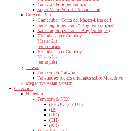
Famicom & Super Famicom
Super Mario World 2 Yoshi Island
Corea del Sur
Gamecube : Corea del Master-Lista de !
Samsung Super Gam * Boy (en Français)
Samsung Super Gam * Boy (en Inglés)
Hyundai super Comboy
Master-List
(en Français)
Hyundai super Comboy
Master-List
(en Inglés)
Taiwan
Famicom de Taiwán
Taiwaneses juegos originales sobre Megadrive
Megadrive Asian Version
Colección
Nintendo
Famicom & NES
(EE.UU. y la UE)
(JP)
(HK)
(CH)
(KR)
Super Famicom