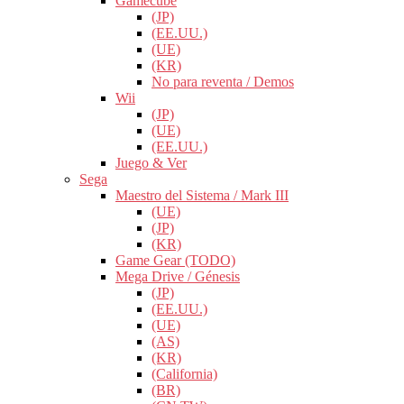
Gamecube
(JP)
(EE.UU.)
(UE)
(KR)
No para reventa / Demos
Wii
(JP)
(UE)
(EE.UU.)
Juego & Ver
Sega
Maestro del Sistema / Mark III
(UE)
(JP)
(KR)
Game Gear (TODO)
Mega Drive / Génesis
(JP)
(EE.UU.)
(UE)
(AS)
(KR)
(California)
(BR)