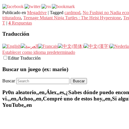
Publicado en
Megadrive
|
Tagged
cardmod
,
No Fushigi no Nadia ec
trituradora
,
Teenage Mutant Ninja Turtles : The Heist Hyperstone
,
Tee
T
|
4
Respuestas
Traducción
Establecer como idioma predeterminado
Editar Traducción
Buscar un juego (ex: mario)
Buscar
Pr0n aleatorio,,en,Álex,,es,¿Sabes dónde puedo encontr
vi.,,en,Achoo,,en,Compré uno de estos hoy,,en,Si algui
YouTube,,en