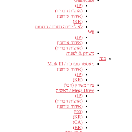
Gamecube
(JP)
(ארצות הברית)
(איחוד אירופי)
(KR)
לא למכירה חוזרת / הדגמות
Wii
(JP)
(איחוד אירופי)
(ארצות הברית)
משחק & לצפות
סגה
מאסטר מערכת / Mark III
(איחוד אירופי)
(JP)
(KR)
ציוד משחק (הכל)
Mega Drive / ראשית
(JP)
(ארצות הברית)
(איחוד אירופי)
(כפי)
(KR)
(CA)
(BR)