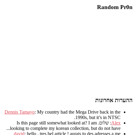
Random Pr0n
ההערות אחרונות
Dennis Tamayo
:
My country had the Mega Drive back in the
.
1990s
,
but it’s in NTSC
Alex
: שלום.
I am
?
Is this page still somewhat looked at
.
looking to complete my korean collection
,
but do not have..
david
:
hello
,
tres bel article
!
aurais tu des adresses a me