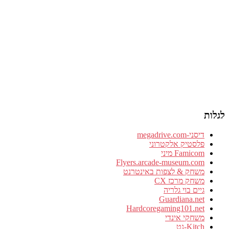
לגלות
דיסני-megadrive.com
פלסטיק אלקטרוני
Famicom מיני
Flyers.arcade-museum.com
משחק & לצפות באינטרנט
משחק מרכז CX
גיים בוי גלריה
Guardiana.net
Hardcoregaming101.net
משחקי אינדי
Kitch-נט