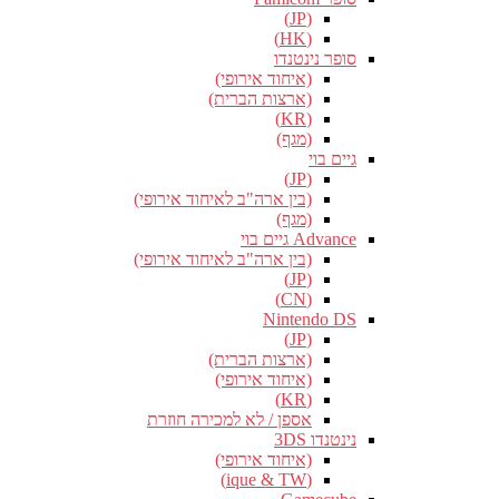
(JP)
(HK)
סופר נינטנדו
(איחוד אירופי)
(ארצות הברית)
(KR)
(מגף)
גיים בוי
(JP)
(בין ארה"ב לאיחוד אירופי)
(מגף)
Advance גיים בוי
(בין ארה"ב לאיחוד אירופי)
(JP)
(CN)
Nintendo DS
(JP)
(ארצות הברית)
(איחוד אירופי)
(KR)
אספן / לא למכירה חוזרת
נינטנדו 3DS
(איחוד אירופי)
(ique & TW)