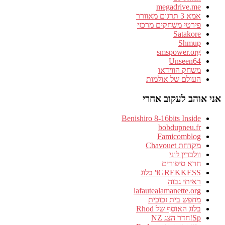
megadrive.me
אמא 3 תרגום מאוורר
פירטי משחקים מרכזי
Satakore
Shmup
smspower.org
Unseen64
משחק הווידאו
העולם של אולמות
אני אוהב לעקוב אחרי
Benishiro 8-16bits Inside
bobdupneu.fr
Famicomblog
מקדחת Chavouet
וולברין לוני
חרא סיפורים
iGREKKESS' בלוג
ראיתי גבוה
lafautealamanette.org
מחפש בית זכוכית
בלוג האוסף של Rhod
Sp!חדר הצג NZ