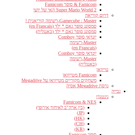
Famicom & סופר Famicom
Super Mario World 2 האי של יושי
דרום קוריאה
Gamecube : Master-רשימה קוריאנית !
סמסונג סופר גאם * ילד (en Français)
סמסונג סופר גאם * ילד (באנגלית)
יונדאי סופר Comboy
Master-רשימה
(en Français)
יונדאי סופר Comboy
Master-רשימה
(באנגלית)
טייוואן
Famicom מטייוואן
משחקים מקוריים מטייוואן על Megadrive
גרסת Megadrive אסיה
גבייה
נינטנדו
Famicom & NES
(בין ארה"ב לאיחוד אירופי)
(JP)
(HK)
(CH)
(KR)
סופר Famicom