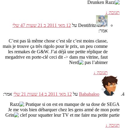
תגובה
↓
Dentifritz
על
12 מאי 2011 ב 21 שעות 47 שלי
אמר:
C’est pas là même chose c’est sûr c’est moins classe
,
mais je trouve ça très rigolo pour le prix
,
un peu comme
les remakes de G
&
W
.
J’ai déjà une petite réplique de
megadrive en porte-clé ceci dit -> dans ma vitrine
,
faut
pas l’abimer
תגובה
↓
Bababaloo
על
12 מאי 2011 ב 14 שעות 21 שלי
אמר:
Pratique si on est en manque de sa dose de SEGA
Je me vois bien débarquer chez les gens armé de mon porte
clef pour squatter leur TV et me faire ma petite partie
תגובה
↓