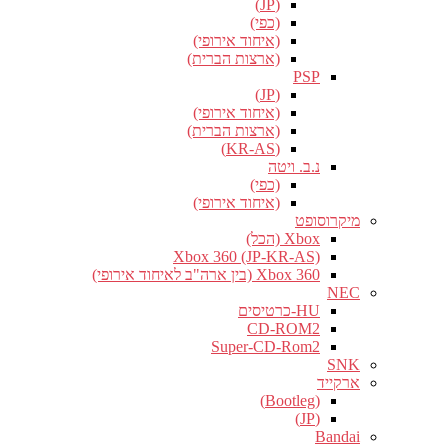
(JP)
(כפי)
(איחוד אירופי)
(ארצות הברית)
PSP
(JP)
(איחוד אירופי)
(ארצות הברית)
(KR-AS)
נ.ב. ויטה
(כפי)
(איחוד אירופי)
מיקרוסופט
Xbox (הכל)
Xbox 360 (JP-KR-AS)
Xbox 360 (בין ארה"ב לאיחוד אירופי)
NEC
HU-כרטיסים
CD-ROM2
Super-CD-Rom2
SNK
ארקייד
(Bootleg)
(JP)
Bandai