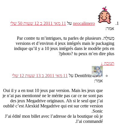
neocalimero
על
11 מאי 2011 ב 12 שעות 50 שלי
אמר:
מְעוּלֶה.
tu parles de plusieurs
,
Par contre tu m’intrigues
versions et d’environ
4
jeux intégrés mais le packaging
indique qu’il y a
10
jeux intégrés dans le modèle pris en
?
photo
?
tu peux m’en dire plus
תגובה
↓
Dentifritz
על
11 מאי 2011 ב 13 שעות 12 שלי
אמר:
Oui il y a en tout
10
jeux par version
.
Mais les jeux que
je n’ai pas mentionné ne le mérite pas car ce ne sont pas
des jeux Megadrive originaux
.
Ah si le seul que j’ai
oublié c’est Alexkid Megadrive qui est sur cette version
.
Sonic
J’ai édité mon billet avec l’adresse de la boutique où je
.
l’ai commandé