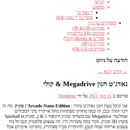
יונדאי
סמסונג
* גאם בוי
סופר בוי * גאם (KR)
משחקים על נייר
מגזינים (JP-KOR)
מגזינים (FR-בריטניה)
ספרים & Mooks (הכל)
מדריכים (JP)
מדריכים (FR-US)
הודעה על ניווט
←
קודם
הבא
→
גאדג'ט חנון Megadrive & קולי
פורסם ב
11 מאי 2011
על ידי
Dentifritz
אני קיבל בעת חנון גאדג'ט נהדר :
Arcade-Nano Edition סוניק
’
l
. מה זה
דבר הזה? ובכן, זה כמה מחזיקי מפתחות מקל ארקייד מיני המכילים
אמולטור Megadrive עם משחקי סוניק הקיפוד 1 & 2, סוניק Spinball et
פיצוץ 3D סוניק. מכר כמה עשרות יורו, זהו צעצוע פלסטיק קטן זול (זה
צעצוע ארוחה שמח קטן), להדמיית סביר (50הרץ, מוסיקה איטית) אבל