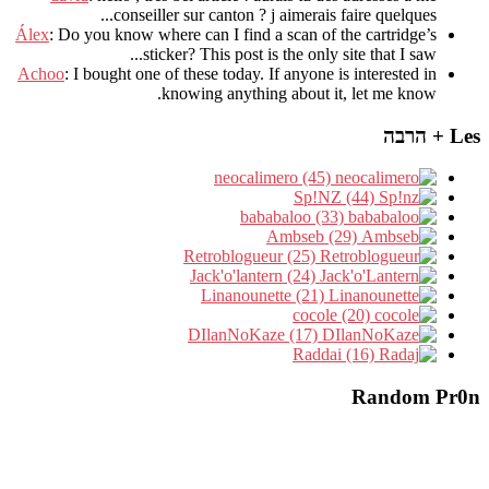
.
conseiller sur canton
?
j aimerais faire quelques..
Álex
: Do you know where can I find a scan of the cartridge’s
sticker? This post is the only site that I saw...
Achoo
: I bought one of these today. If anyone is interested in
knowing anything about it, let me know.
Les + הרבה
neocalimero (45)
Sp!NZ (44)
bababaloo (33)
Ambseb (29)
Retroblogueur (25)
Jack'o'lantern (24)
Linanounette (21)
cocole (20)
DIlanNoKaze (17)
Raddai (16)
Random Pr0n