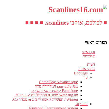
≡ לכולכם, אוהבי scanlines. ≡ ≡ ≡ ≡
תפריט ראשי
עבור לתוכן ראשי
דלג לתוכן המשני
חדשות
משחקי אסיה
Bootlegs
סין
Game Boy Advance ique
ique 3DS XL המהדורה מריו
Famiclone קאסידי וסאנדנס קיד
פוז WaiXing מדע & הטכנולוגיה Co. בע"מ.
Winsen / תעשיית גואנגזו לי צ'נג & מסחר Co.
הונג קונג
Nintendo Entertainment System