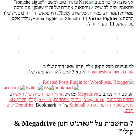
אני מוצא כל כך מגניב
פתרון טוב למשבר “sonicite aigue”
פתאומי! שים לב שיש 2 גירסאות אחרות של זה “יישומון” עם גרסה
עמודות
(עמודות, עמודות שלישית, Flicky, חץ פלאש, ד"ר רובוטניק של)
וגרסה
Virtua Fighter 2
(Virtua Fighter 2, Shinobi III, גולדן אקס,
גולדן אקס III, סערה זרה).
למעוניינים בזבל הקטן אלה, יודע שאני הורה שלי ב
gamesbasement.co.uk
והוא בא 3 ימים לאחר ההזמנה שלי.
הפוסט הזה נכתב ב
Megadrive
ומתויג
ארקייד ננו
,
רבייה של
,
ראשית
,
מחזיק מפתחות
,
Megadrive
,
מחזיק מפתחות
,
SEGA
,
קולי
,
פיצוץ 3D
סוניק
,
סוניק הקיפוד
,
סוניק Spinball
על ידי
. Bookmark
Dentifritz
קישור
קבוע
.
7 מחשבות על “
גאדג'ט חנון Megadrive &
קולי
”