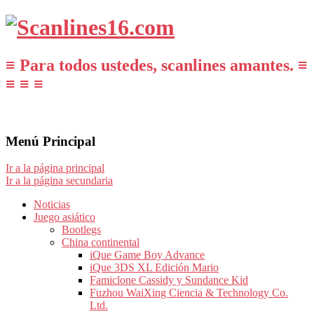
≡ Para todos ustedes, scanlines amantes. ≡
≡ ≡ ≡
Menú Principal
Ir a la página principal
Ir a la página secundaria
Noticias
Juego asiático
Bootlegs
China continental
iQue Game Boy Advance
iQue 3DS XL Edición Mario
Famiclone Cassidy y Sundance Kid
Fuzhou WaiXing Ciencia & Technology Co.
Ltd.