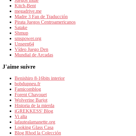
Juegos Indie
Kitch-Bent
megadrive.me
Madre 3 Fan de Traducción
Pirata Juegos Centroamericanos
Satake
Shmup
smspower.org
Unseen64
Vídeo Juego Den
Mundial de Arcadas
J'aime suivre
Benishiro 8-16bits interior
bobdupneu.fr
Famicomblog
Forent Chavouet
Wolverine Barjot
Historia de la mierda
iGREKKESS' Blog
Vi alta
lafautealamanette.org
Looking Glass Casa
Blog Rhod la Colección