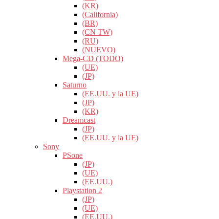
(KR)
(California)
(BR)
(CN TW)
(RU)
(NUEVO)
Mega-CD (TODO)
(UE)
(JP)
Saturno
(EE.UU. y la UE)
(JP)
(KR)
Dreamcast
(JP)
(EE.UU. y la UE)
Sony
PSone
(JP)
(UE)
(EE.UU.)
Playstation 2
(JP)
(UE)
(EE.UU.)