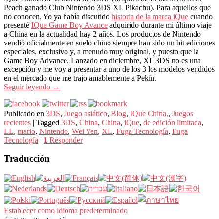
Peach ganado Club Nintendo 3DS XL Pikachu). Para aquellos que
no conocen, Yo ya había discutido
historia de la marca iQue
cuando
presenté
IQue Game Boy Avance
adquirido durante mi último viaje
a China en la actualidad hay 2 años. Los productos de Nintendo
vendió oficialmente en suelo chino siempre han sido un bit ediciones
especiales, exclusivo y, a menudo muy original, y puesto que la
Game Boy Advance. Lanzado en diciembre, XL 3DS no es una
excepción y me voy a presentar a uno de los 3 los modelos vendidos
en el mercado que me trajo amablemente a Pekín.
Seguir leyendo
→
Publicado en
3DS
,
Juego asiático
,
Blog
,
IQue China,
,
Juegos
recientes
|
Tagged
3DS
,
China
,
China
,
iQue
,
de edición limitada
,
LL
,
mario
,
Nintendo
,
Wei Yen
,
XL
,
Fuga Tecnología
,
Fuga
Tecnología
|
1
Responder
Traducción
Establecer como idioma predeterminado