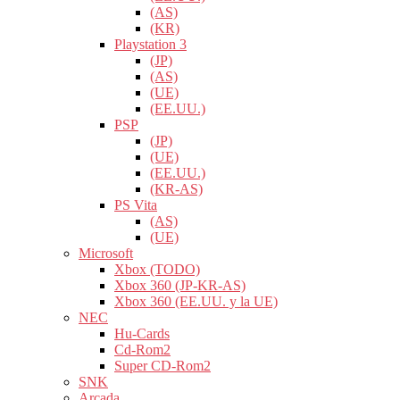
(AS)
(KR)
Playstation 3
(JP)
(AS)
(UE)
(EE.UU.)
PSP
(JP)
(UE)
(EE.UU.)
(KR-AS)
PS Vita
(AS)
(UE)
Microsoft
Xbox (TODO)
Xbox 360 (JP-KR-AS)
Xbox 360 (EE.UU. y la UE)
NEC
Hu-Cards
Cd-Rom2
Super CD-Rom2
SNK
Arcada