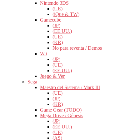
Nintendo 3DS
(UE)
(iQue & TW)
Gamecube
(JP)
(EE.UU.)
(UE)
(KR)
No para reventa / Demos
Wii
(JP)
(UE)
(EE.UU.)
Juego & Ver
Sega
Maestro del Sistema / Mark III
(UE)
(JP)
(KR)
Game Gear (TODO)
Mega Drive / Génesis
(JP)
(EE.UU.)
(UE)
(AS)