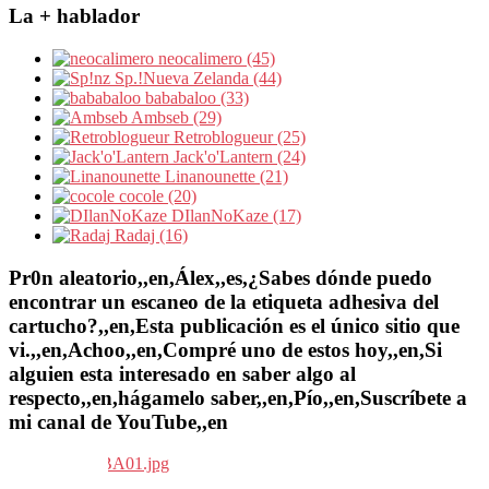
La + hablador
neocalimero (45)
Sp.!Nueva Zelanda (44)
bababaloo (33)
Ambseb (29)
Retroblogueur (25)
Jack'o'Lantern (24)
Linanounette (21)
cocole (20)
DIlanNoKaze (17)
Radaj (16)
Pr0n aleatorio,,en,Álex,,es,¿Sabes dónde puedo
encontrar un escaneo de la etiqueta adhesiva del
cartucho?,,en,Esta publicación es el único sitio que
vi.,,en,Achoo,,en,Compré uno de estos hoy,,en,Si
alguien esta interesado en saber algo al
respecto,,en,hágamelo saber,,en,Pío,,en,Suscríbete a
mi canal de YouTube,,en