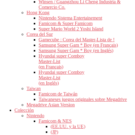
Winsen / Guangzhou Li Cheng Industria &
Comercio Co.
Hong Kong
Nintendo Sistema Entertainement
Famicom & Super Famicom
Super Mario World 2 Yoshi Island
Corea del Sur
Gamecube : Corea del Master-Lista de !
Samsung Super Gam * Boy (en Français)
Samsung Super Gam * Boy (en Inglés)
Hyundai super Comboy
Master-List
(en Français)
Hyundai super Comboy
Master-List
(en Inglés)
Taiwan
Famicom de Taiwán
Taiwaneses juegos originales sobre Megadrive
Megadrive Asian Version
Colección
Nintendo
Famicom & NES
(EE.UU. y la UE)
(JP)