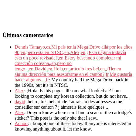
Últimos comentarios
Dennis Tamayo,es,Mi país tenía Mega Drive allá por los años
90,en,pero esta en NTSC,en,Alex,en,¿Esta página todavía
está un poco revisada?,en,Estoy buscando completar mi
colección coreana.,en,pero no
tengo..,en,David,en,Hola,en,artículo tres bel,en,¿Tienen
alguna dirección para asesorarme en el cantón?,fr,Me gustaría
hacer algunos...,fr
: My country had the Mega Drive back in
the 1990s, but it’s in NTSC.
Alex
: ¡Hola. Is this page still somewhat looked at? I am
looking to complete my korean collection, but do not have...
david
: hello , tres bel article ! aurais tu des adresses a me
conseiller sur canton ? j aimerais faire quelques...
Álex
: Do you know where can I find a scan of the cartridge’s
sticker? This post is the only site that I saw...
Achoo
: I bought one of these today. If anyone is interested in
knowing anything about it, let me know.