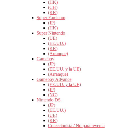
(HK)
(CH)
(KR)
Super Famicom
(JP)
(HK)
Super Nintendo
(UE)
(EE.UU.)
(KR)
(Arranque)
Gameboy
(JP)
(EE.UU. y la UE)
(Arranque)
Gameboy Advance
(EE.UU. y la UE)
(JP)
(NC)
Nintendo DS
(JP)
(EE.UU.)
(UE)
(KR)
Coleccionista / No para reventa