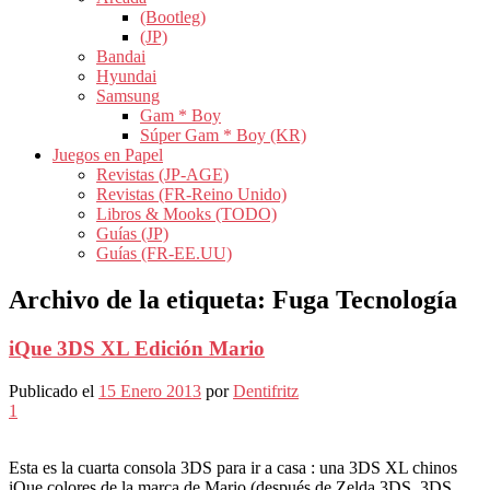
(Bootleg)
(JP)
Bandai
Hyundai
Samsung
Gam * Boy
Súper Gam * Boy (KR)
Juegos en Papel
Revistas (JP-AGE)
Revistas (FR-Reino Unido)
Libros & Mooks (TODO)
Guías (JP)
Guías (FR-EE.UU)
Archivo de la etiqueta:
Fuga Tecnología
iQue 3DS XL Edición Mario
Publicado el
15 Enero 2013
por
Dentifritz
1
Esta es la cuarta consola 3DS para ir a casa : una 3DS XL chinos
iQue colores de la marca de Mario (después de Zelda 3DS, 3DS