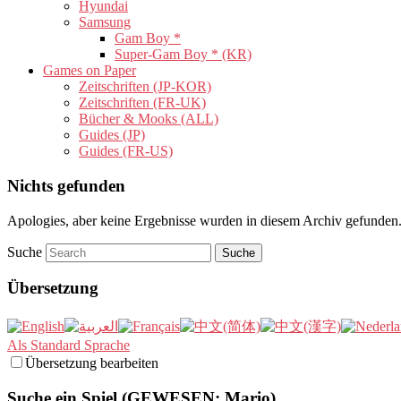
Hyundai
Samsung
Gam Boy *
Super-Gam Boy * (KR)
Games on Paper
Zeitschriften (JP-KOR)
Zeitschriften (FR-UK)
Bücher & Mooks (ALL)
Guides (JP)
Guides (FR-US)
Nichts gefunden
Apologies, aber keine Ergebnisse wurden in diesem Archiv gefunden. 
Suche
Übersetzung
Als Standard Sprache
Übersetzung bearbeiten
Suche ein Spiel (GEWESEN: Mario)