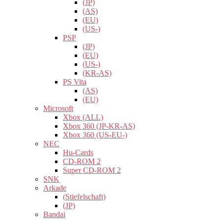
(JP)
(AS)
(EU)
(US-)
PSP
(JP)
(EU)
(US-)
(KR-AS)
PS Vita
(AS)
(EU)
Microsoft
Xbox (ALL)
Xbox 360 (JP-KR-AS)
Xbox 360 (US-EU-)
NEC
Hu-Cards
CD-ROM 2
Super CD-ROM 2
SNK
Arkade
(Stiefelschaft)
(JP)
Bandai