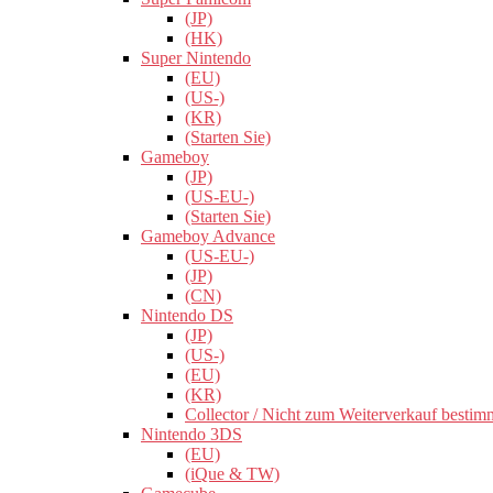
(JP)
(HK)
Super Nintendo
(EU)
(US-)
(KR)
(Starten Sie)
Gameboy
(JP)
(US-EU-)
(Starten Sie)
Gameboy Advance
(US-EU-)
(JP)
(CN)
Nintendo DS
(JP)
(US-)
(EU)
(KR)
Collector / Nicht zum Weiterverkauf bestim
Nintendo 3DS
(EU)
(iQue & TW)