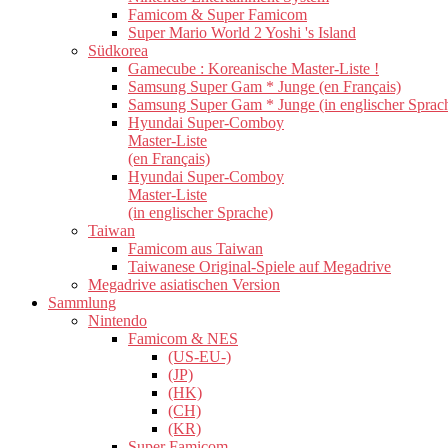
Famicom & Super Famicom
Super Mario World 2 Yoshi 's Island
Südkorea
Gamecube : Koreanische Master-Liste !
Samsung Super Gam * Junge (en Français)
Samsung Super Gam * Junge (in englischer Sprac
Hyundai Super-Comboy
Master-Liste
(en Français)
Hyundai Super-Comboy
Master-Liste
(in englischer Sprache)
Taiwan
Famicom aus Taiwan
Taiwanese Original-Spiele auf Megadrive
Megadrive asiatischen Version
Sammlung
Nintendo
Famicom & NES
(US-EU-)
(JP)
(HK)
(CH)
(KR)
Super Famicom