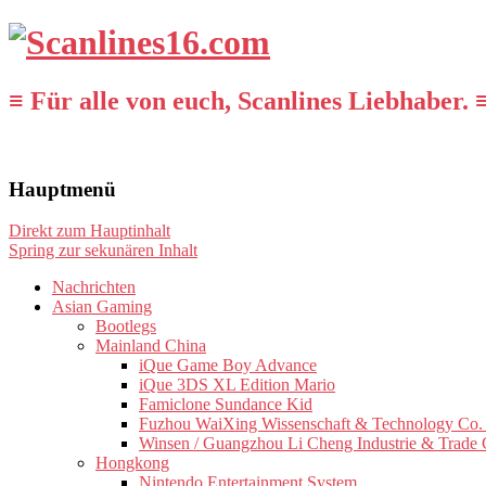
≡ Für alle von euch, Scanlines Liebhaber. 
Hauptmenü
Direkt zum Hauptinhalt
Spring zur sekunären Inhalt
Nachrichten
Asian Gaming
Bootlegs
Mainland China
iQue Game Boy Advance
iQue 3DS XL Edition Mario
Famiclone Sundance Kid
Fuzhou WaiXing Wissenschaft & Technology Co. 
Winsen / Guangzhou Li Cheng Industrie & Trade 
Hongkong
Nintendo Entertainment System