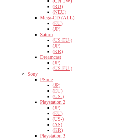
(CN TW)
(RU)
(NEU)
Mega-CD (ALL)
(EU)
(JP)
Saturn
(US-EU-)
(JP)
(KR)
Dreamcast
(JP)
(US-EU-)
Sony
PSone
(JP)
(EU)
(US-)
Playstation 2
(JP)
(EU)
(US-)
(AS)
(KR)
Playstation 3