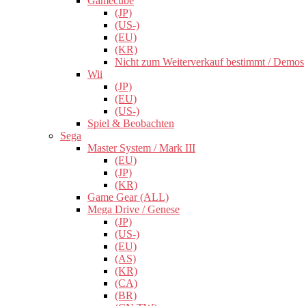
Gamecube
(JP)
(US-)
(EU)
(KR)
Nicht zum Weiterverkauf bestimmt / Demos
Wii
(JP)
(EU)
(US-)
Spiel & Beobachten
Sega
Master System / Mark III
(EU)
(JP)
(KR)
Game Gear (ALL)
Mega Drive / Genese
(JP)
(US-)
(EU)
(AS)
(KR)
(CA)
(BR)