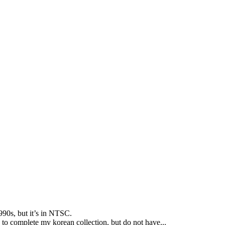
990s
,
but it’s in NTSC
.
 to complete my korean collection
,
but do not have..
.